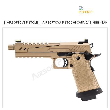
|
|
NE
AIRSOFTOVÉ PIŠTOLE
AIRSOFTOVÁ PIŠTOĽ HI-CAPA 5.1S, GBB - TAN
KATEGÓRIE
AIRSOFTOVÉ ZBRANE
VZDUCHOVÉ ZBRANE, PRAKY
GRANÁTOMETY, GRANÁTY
GULIČKY, PLYN
AKUMULÁTORY, NABÍJAČKY
ZÁSOBNÍKY, PLNIČKY
OKULIARE, MASKY