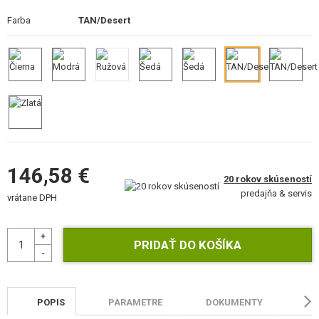
STAVEBNICE, MODELY
Farba
TAN/Desert
REKLAMNÉ PREDMETY
POŠKODENÝ, POUŽITÝ TOVAR
NOVÝ TOVAR
ZĽAVY, AKCIE
146,58 €
20 rokov skúseností
KONTAKT
predajňa & servis
vrátane DPH
POPIS
PARAMETRE
DOKUMENTY
HO