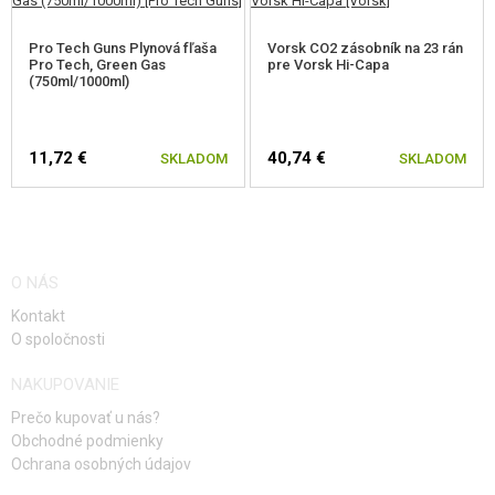
Pro Tech Guns Plynová fľaša
Vorsk CO2 zásobník na 23 rán
Pro Tech, Green Gas
pre Vorsk Hi-Capa
(750ml/1000ml)
11,72 €
40,74 €
SKLADOM
SKLADOM
O NÁS
Kontakt
O spoločnosti
NAKUPOVANIE
Prečo kupovať u nás?
Obchodné podmienky
Ochrana osobných údajov