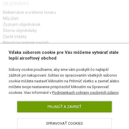
OBJEDNÁVKY
Reklamácie a vrátenie tovaru
Môj účet
Zoznam objednávok
Storno objednávky
Časté otázky
Návod na riešenie porúch
Vďaka súborom cookie pre Vás môžeme vytvárať stále
PRIHLÁS SA K ODBERU
lepší airsoftový obchod
Súbory cookie používame, aby sme vám poskytli čo najlepší
zážitok pri nakupovaní. Súhlas so spracovaním všetkých súborov
cookie môžete nastaviť kliknutím na Prihmúť všetko a zavrieť alebo
SLEDUJ NÁS
môžete svoje nastavenie prispôsobiť kliknutím na Spravovať
cookies. Viac informácií v
Podmienkach ochrany osobných údajov
.
PRIJMÚŤ A ZAVRIEŤ
SPRAVOVAŤ COOKIES
AirsoftPro.sk © 2026