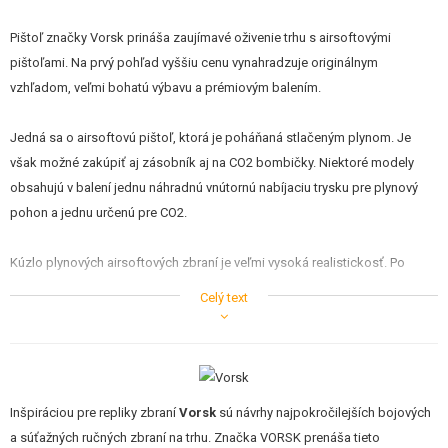
Pištoľ značky Vorsk prináša zaujímavé oživenie trhu s airsoftovými
pištoľami. Na prvý pohľad vyššiu cenu vynahradzuje originálnym
vzhľadom, veľmi bohatú výbavu a prémiovým balením.
Jedná sa o airsoftovú pištoľ, ktorá je poháňaná stlačeným plynom. Je
však možné zakúpiť aj zásobník aj na CO2 bombičky. Niektoré modely
obsahujú v balení jednu náhradnú vnútornú nabíjaciu trysku pre plynový
pohon a jednu určenú pre CO2.
Kúzlo plynových airsoftových zbraní je veľmi vysoká realistickosť. Po
vložení zásobníka je nutné natiahnuť záver pištole dozadu, čo je
Celý text
sprevádzané typickým kovovým klapnutím. Pri každom výstrele dochádza
k prudkému pohybu záveru dozadu. Po dostrieľaní zásobníka zostáva
záver v zadnej polohe. Zbraň tiež umožňuje pomerne realistickú rozborku.
Styčné plochy pohyblivých dielov je vhodné udržiavať bez nečistôt a
namazané silikónovou vazelínou alebo silikónovým olejom.
Inšpiráciou pre repliky zbraní
Vorsk
sú návrhy najpokročilejších bojových
a súťažných ručných zbraní na trhu. Značka VORSK prenáša tieto