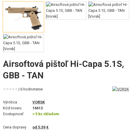
VÝSTROJ, UNIFORMY, PÚZDRA
MASKOVANIE, FARBY, PÁSKY
VYSIELAČKY, HEADSETY, KAMERY
DOPLNKY K ZBRANIAM, POPRUHY
NÁHRADNÉ DIELY ZBRANÍ, UPGRADE
Airsoftová pištoľ Hi-Capa 5.1S,
SERVIS A ÚDRŽBA ZBRANÍ
GBB - TAN
SEBAOBRANA, VÝCVIK, NOŽE
| 6 hodnotenie
TERČE, STRELNICE
Výrobca
VORSK
Kód tovaru
16612
OUTDOOR A BUSHCRAFT
Dostupnosť
> 5 ks skladom
JEDLO
Cena dopravy
od 5,59 €