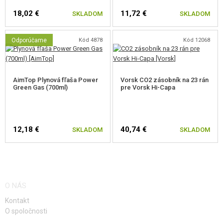
Zosílená tryska.
18,02 €
11,72 €
SKLADOM
SKLADOM
Predĺžené zväčšené hrdlo zásobníka.
Jedinečné sériové číslo vyryté na ráme zbrane.
Adaptér na tlmič vrátane krytu. Závit 14 mm ľavotočivý.
Odporúčame
Kód 4878
Kód 12068
AimTop Plynová fľaša Power
Vorsk CO2 zásobník na 23 rán
Green Gas (700ml)
pre Vorsk Hi-Capa
12,18 €
40,74 €
SKLADOM
SKLADOM
O NÁS
Kontakt
O spoločnosti