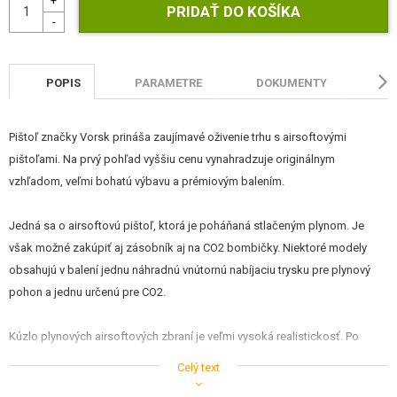
STAVEBNICE, MODELY
REKLAMNÉ PREDMETY
POPIS
PARAMETRE
DOKUMENTY
HO
POŠKODENÝ, POUŽITÝ TOVAR
NOVÝ TOVAR
Pištoľ značky Vorsk prináša zaujímavé oživenie trhu s airsoftovými
pištoľami. Na prvý pohľad vyššiu cenu vynahradzuje originálnym
ZĽAVY, AKCIE
vzhľadom, veľmi bohatú výbavu a prémiovým balením.
Jedná sa o airsoftovú pištoľ, ktorá je poháňaná stlačeným plynom. Je
KONTAKT
však možné zakúpiť aj zásobník aj na CO2 bombičky. Niektoré modely
obsahujú v balení jednu náhradnú vnútornú nabíjaciu trysku pre plynový
pohon a jednu určenú pre CO2.
Kúzlo plynových airsoftových zbraní je veľmi vysoká realistickosť. Po
vložení zásobníka je nutné natiahnuť záver pištole dozadu, čo je
Celý text
sprevádzané typickým kovovým klapnutím. Pri každom výstrele dochádza