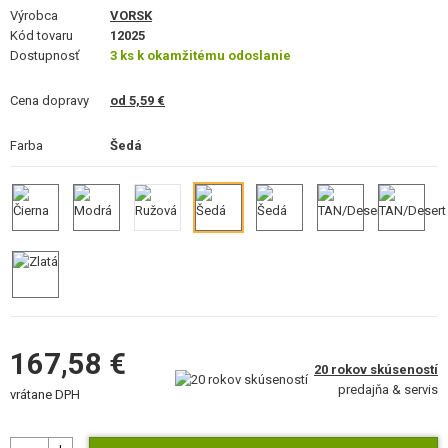
VÝSTROJ, UNIFORMY, PÚZDRA
Výrobca
VORSK
Kód tovaru
12025
Dostupnosť
MASKOVANIE, FARBY, PÁSKY
3 ks k okamžitému odoslanie
Cena dopravy
VYSIELAČKY, HEADSETY, KAMERY
od 5,59 €
Farba
DOPLNKY K ZBRANIAM, POPRUHY
Šedá
NÁHRADNÉ DIELY ZBRANÍ, UPGRADE
SERVIS A ÚDRŽBA ZBRANÍ
SEBAOBRANA, VÝCVIK, NOŽE
TERČE, STRELNICE
167,58 €
20 rokov skúseností
OUTDOOR A BUSHCRAFT
predajňa & servis
vrátane DPH
JEDLO