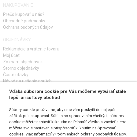
NAKUPOVANIE
Prečo kupovať u nás?
Obchodné podmienky
Ochrana osobných údajov
OBJEDNÁVKY
Reklamácie a vrátenie tovaru
Môj účet
Zoznam objednávok
Storno objednávky
Časté otázky
Návod na riešenie porúch
Vďaka súborom cookie pre Vás môžeme vytvárať stále
PRIHLÁS SA K ODBERU
lepší airsoftový obchod
Súbory cookie používame, aby sme vám poskytli čo najlepší
zážitok pri nakupovaní. Súhlas so spracovaním všetkých súborov
cookie môžete nastaviť kliknutím na Prihmúť všetko a zavrieť alebo
SLEDUJ NÁS
môžete svoje nastavenie prispôsobiť kliknutím na Spravovať
cookies. Viac informácií v
Podmienkach ochrany osobných údajov
.