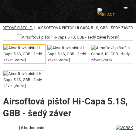
|
RSOFTOVÉ PIŠTOLE
AIRSOFTOVÁ PIŠTOĽ HI-CAPA 5.1S, GBB - ŠEDÝ ZÁVER
KATEGÓRIE
AIRSOFTOVÉ ZBRANE
VZDUCHOVÉ ZBRANE, PRAKY
GRANÁTOMETY, GRANÁTY
GULIČKY, PLYN
AKUMULÁTORY, NABÍJAČKY
Airsoftová pištoľ Hi-Capa 5.1S,
GBB - šedý záver
ZÁSOBNÍKY, PLNIČKY
OKULIARE, MASKY
| 6 hodnotenie