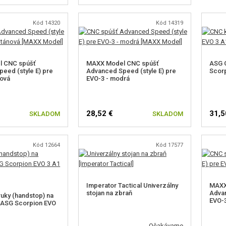
Kód 14320
Kód 14319
 CNC spúšť
MAXX Model CNC spúšť
ASG 
eed (style E) pre
Advanced Speed (style E) pre
Scorp
nová
EVO-3 - modrá
28,52 €
31,5
SKLADOM
SKLADOM
Kód 12664
Kód 17577
Imperator Tactical Univerzálny
MAXX
stojan na zbraň
Advan
uky (handstop) na
EVO-3
 ASG Scorpion EVO
Očakávame