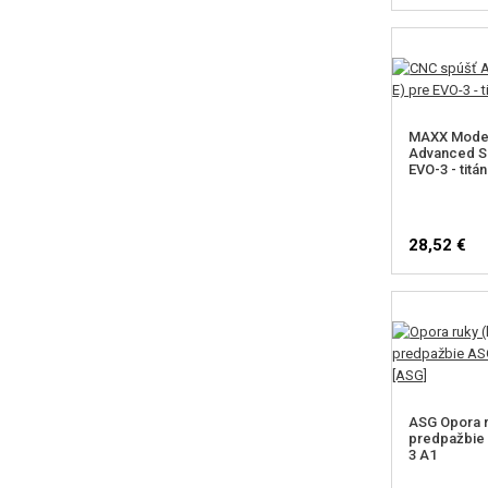
MAXX Model
Advanced Sp
EVO-3 - titá
28,52 €
ASG Opora r
predpažbie
3 A1