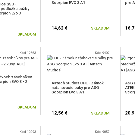
Scorpion EVO 3 A1
pre A
dios SSU -
á podložka pažby
rpion Evo 3
14,62 €
16,7
SKLADOM
SKLADOM
Kód 12663
Kód 9407
dvoch zásobníkov
rpion EVO 3 - 2
Airtech Studios CHL - Zámok
ASG 
naťahovacie páky pre ASG
ATEK 
Scorpion Evo 3 A1
Scorp
SKLADOM
12,56 €
20,9
SKLADOM
Kód 10993
Kód 9057