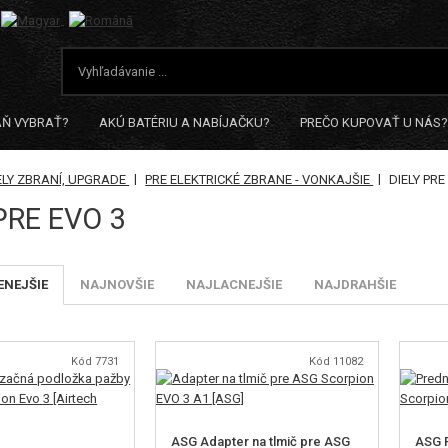
AŇ VYBRAŤ?
AKÚ BATÉRIU A NABÍJAČKU?
PREČO KUPOVAŤ U NÁS?
|
|
LY ZBRANÍ, UPGRADE
PRE ELEKTRICKÉ ZBRANE - VONKAJŠIE
DIELY PRE
PRE EVO 3
NEJŠIE
NAJNOVŠIE
NAJLACNEJŠIE
NAJDRAHŠIE
Kód 7731
Kód 11082
ASG Adapter na tlmič pre ASG
ASG P