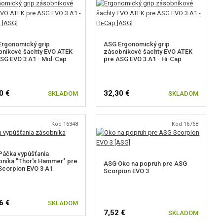
Ergonomický grip
ASG Ergonomický grip
níkové šachty EVO ATEK
zásobníkové šachty EVO ATEK
SG EVO 3 A1 - Mid-Cap
pre ASG EVO 3 A1 - Hi-Cap
0 €
32,30 €
SKLADOM
SKLADOM
Kód 16348
Kód 16768
áčka vypúšťania
níka "Thor's Hammer" pre
ASG Oko na popruh pre ASG
corpion EVO 3 A1
Scorpion EVO 3
6 €
SKLADOM
7,52 €
SKLADOM