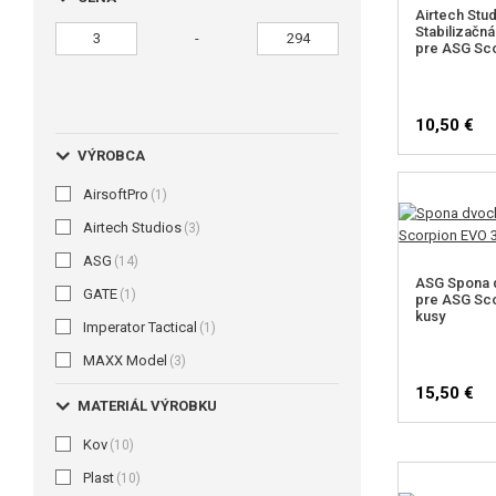
Airtech Stu
Stabilizačn
-
pre ASG Sco
10,50 €
VÝROBCA
AirsoftPro
(1)
Airtech Studios
(3)
ASG
(14)
ASG Spona 
GATE
(1)
pre ASG Sco
kusy
Imperator Tactical
(1)
MAXX Model
(3)
15,50 €
MATERIÁL VÝROBKU
Kov
(10)
Plast
(10)