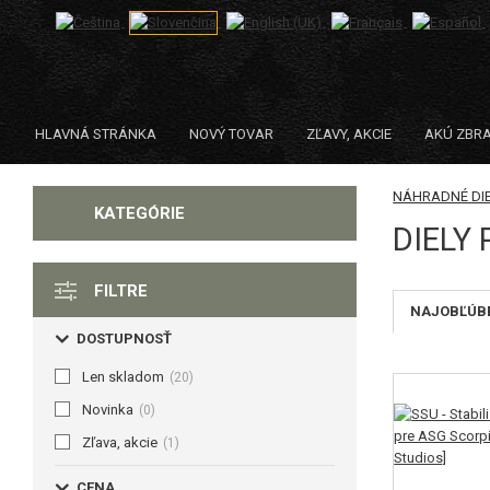
HLAVNÁ STRÁNKA
NOVÝ TOVAR
ZĽAVY, AKCIE
AKÚ ZBR
NÁHRADNÉ DIE
KATEGÓRIE
DIELY 
FILTRE
NAJOBĽÚBE
DOSTUPNOSŤ
Len skladom
(20)
Novinka
(0)
Zľava, akcie
(1)
CENA