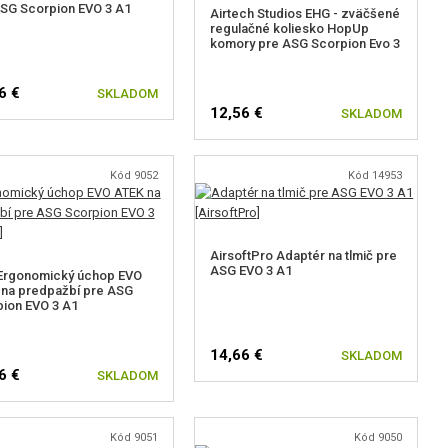
SG Scorpion EVO 3 A1
Airtech Studios EHG - zväčšené
regulačné koliesko HopUp
komory pre ASG Scorpion Evo 3
6 €
SKLADOM
12,56 €
SKLADOM
Kód 9052
Kód 14953
AirsoftPro Adaptér na tlmič pre
ASG EVO 3 A1
Ergonomický úchop EVO
na predpažbí pre ASG
ion EVO 3 A1
14,66 €
SKLADOM
6 €
SKLADOM
Kód 9051
Kód 9050