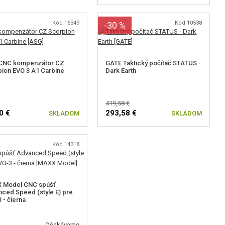
Kód 16349
Kód 10538
-30 %
CNC kompenzátor CZ
GATE Taktický počítač STATUS -
ion EVO 3 A1 Carbine
Dark Earth
419,58 €
0 €
293,58 €
SKLADOM
SKLADOM
Kód 14318
 Model CNC spúšť
ced Speed (style E) pre
 - čierna
Očakávame