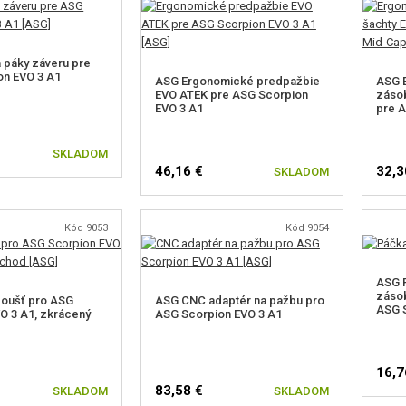
 páky záveru pre
on EVO 3 A1
ASG Ergonomické predpažbie
ASG 
EVO ATEK pre ASG Scorpion
zásob
EVO 3 A1
pre A
SKLADOM
46,16 €
32,3
SKLADOM
Kód 9053
Kód 9054
ASG P
zásob
oušť pro ASG
ASG CNC adaptér na pažbu pro
ASG S
O 3 A1, zkrácený
ASG Scorpion EVO 3 A1
16,7
83,58 €
SKLADOM
SKLADOM