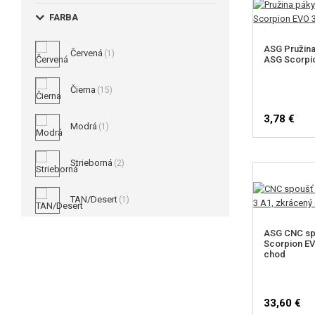
FARBA
ASG Pružina
Červená
(1)
ASG Scorpi
Čierna
(15)
3,78 €
Modrá
(1)
Strieborná
(2)
TAN/Desert
(1)
ASG CNC sp
Scorpion EV
chod
33,60 €