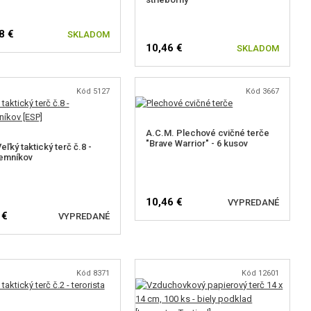
8 €
SKLADOM
10,46 €
SKLADOM
Kód 5127
Kód 3667
A.C.M. Plechové cvičné terče
"Brave Warrior" - 6 kusov
eľký taktický terč č.8 -
emníkov
10,46 €
VYPREDANÉ
 €
VYPREDANÉ
SLEDOVAŤ DOSTUPNOST
EDOVAŤ DOSTUPNOST
Kód 8371
Kód 12601