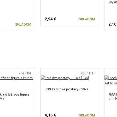
50/20
2,94 €
SKLADOM
2,10
SKLADOM
Kód 4901
Kód 11111
JGS Terč dve postavy - 10ks
ryjú ležiace figúra
FMA P
0ks
cm, t
4,16 €
SKLADOM