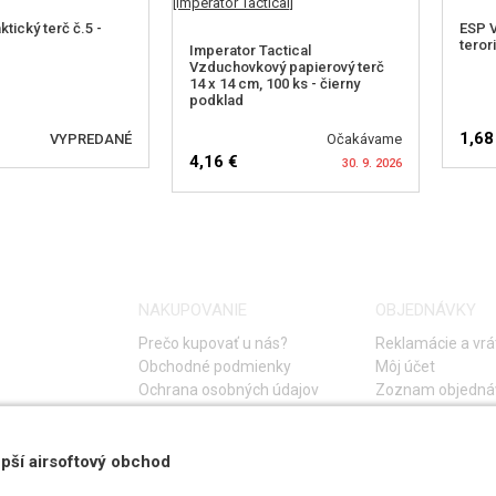
ktický terč č.5 -
ESP V
teror
Imperator Tactical
Vzduchovkový papierový terč
14 x 14 cm, 100 ks - čierny
podklad
1,68
VYPREDANÉ
Očakávame
4,16 €
30. 9. 2026
AŤ DOSTUPNOST
SL
SLEDOVAŤ DOSTUPNOST
NAKUPOVANIE
OBJEDNÁVKY
Prečo kupovať u nás?
Reklamácie a vrá
Obchodné podmienky
Môj účet
Ochrana osobných údajov
Zoznam objedná
Storno objednáv
Časté otázky
Návod na riešeni
pší airsoftový obchod