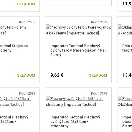
11,9
SKLADOM
Kód 12602
Kód 12598
ctical Stojan na
Imperator Tactical Plechový
FMA S
 čierny
cvičný terč v tvare vojakov, 4 ks -
terč,
čierny
9,62 €
13,4
SKLADOM
SKLADOM
Kód 12599
Kód 17578
actical Plechový
Imperator Tactical Plechový
Imper
 41x25cm -
cvičný terč 46x34cm -
otočn
strieborný
čiern