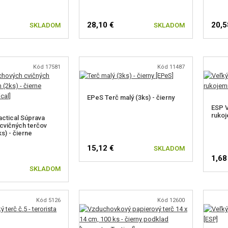
28,10 €
20,5
SKLADOM
SKLADOM
Kód 17581
Kód 11487
EPeS Terč malý (3ks) - čierny
ESP V
rukoj
actical Súprava
cvičných terčov
s) - čierne
15,12 €
SKLADOM
1,68
SKLADOM
SL
Kód 5126
Kód 12600