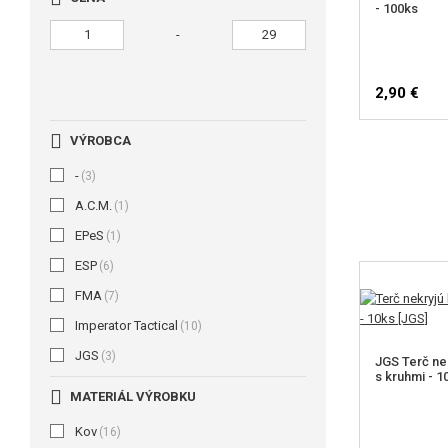
- 100ks
-
2,90 €
VÝROBCA
-
(3)
A.C.M.
(1)
EPeS
(1)
ESP
(6)
FMA
(7)
Imperator Tactical
(10)
JGS
(3)
JGS Terč nek
s kruhmi - 1
MATERIÁL VÝROBKU
Kov
(16)