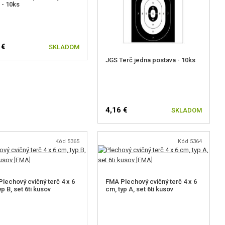
 - 10ks
 €
SKLADOM
JGS Terč jedna postava - 10ks
4,16 €
SKLADOM
Kód 5365
Kód 5364
lechový cvičný terč 4 x 6
FMA Plechový cvičný terč 4 x 6
yp B, set 6ti kusov
cm, typ A, set 6ti kusov