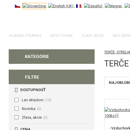
HLAVNÁ STRÁNKA
NOVÝ TOVAR
ZĽAVY, AKCIE
AKÚ ZBR
TERČE, STREL
KATEGÓRIE
TERČE
FILTRE
NAJOBĽÚBE
DOSTUPNOSŤ
Len skladom
(18)
Novinka
(0)
Zľava, akcie
(0)
- Vzduchovk
CENA