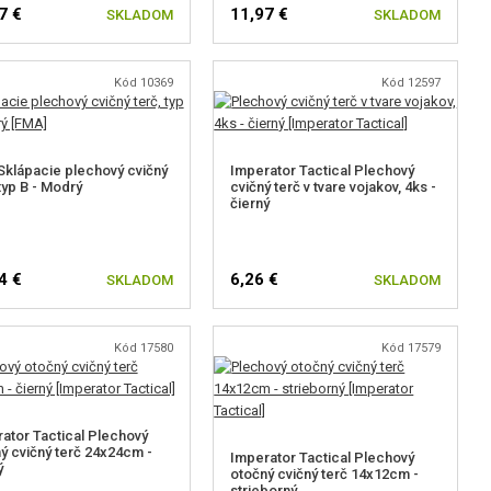
7 €
11,97 €
SKLADOM
SKLADOM
Kód 10369
Kód 12597
klápacie plechový cvičný
Imperator Tactical Plechový
 typ B - Modrý
cvičný terč v tvare vojakov, 4ks -
čierný
4 €
6,26 €
SKLADOM
SKLADOM
Kód 17580
Kód 17579
ator Tactical Plechový
ý cvičný terč 24x24cm -
Imperator Tactical Plechový
ý
otočný cvičný terč 14x12cm -
strieborný