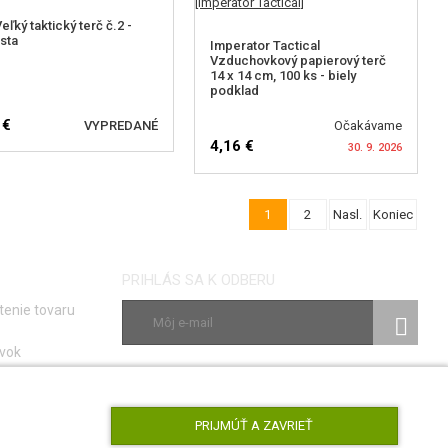
eľký taktický terč č.2 -
ista
Imperator Tactical
Vzduchovkový papierový terč
14 x 14 cm, 100 ks - biely
podklad
 €
VYPREDANÉ
Očakávame
4,16 €
30. 9. 2026
EDOVAŤ DOSTUPNOST
1
2
Nasl.
Koniec
SLEDOVAŤ DOSTUPNOST
PRIHLÁS SA K ODBERU
tenie tovaru
vok
ky
SLEDUJ NÁS
e porúch
PRIJMÚŤ A ZAVRIEŤ