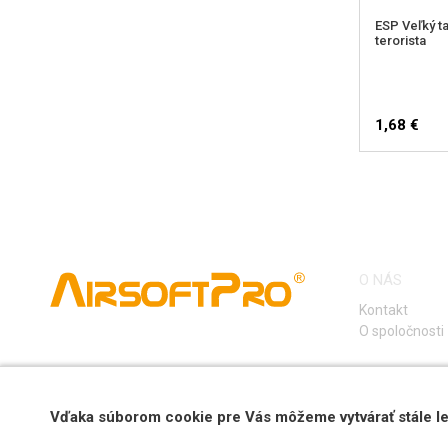
ESP Veľký ta
terorista
1,68 €
SLEDOV
O NÁS
Kontakt
O spoločnosti
Vďaka súborom cookie pre Vás môžeme vytvárať stále le