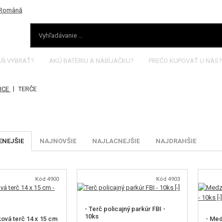
AŇ VYBRAŤ?
AKÚ BATÉRIU A NABÍJAČKU?
PREČO KUPOVAŤ U NÁS?
|
NICE
TERČE
NEJŠIE
NAJNOVŠIE
NAJLACNEJŠIE
NAJDRAHŠIE
Kód 4900
Kód 4903
- Terč policajný parkúr FBI -
10ks
ová terč 14 x 15 cm
- Med