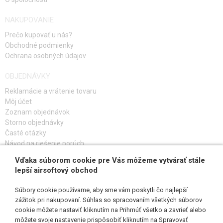
TRYSKY
NAKUPOVANIE
Prečo kupovať u nás?
HLAVY VALCA
Obchodné podmienky
VALCE
Ochrana osobných údajov
OBJEDNÁVKY
HLAVY PIESTU
Reklamácie a vrátenie tovaru
PIESTY, HREBENE PIESTU
Môj účet
Zoznam objednávok
PRUŽINY
Storno objednávky
Časté otázky
VODIACE TŔNE PRUŽINY
Návod na riešenie porúch
OZUBENÉ KOLESÁ, PODLOŽKY
Vďaka súborom cookie pre Vás môžeme vytvárať stále
PRIHLÁS SA K ODBERU
lepší airsoftový obchod
BEŽNÝ POMER KOLIES 18:1
Súbory cookie používame, aby sme vám poskytli čo najlepší
RÝCHLOSTNÉ KOLESÁ 16:1
zážitok pri nakupovaní. Súhlas so spracovaním všetkých súborov
cookie môžete nastaviť kliknutím na Prihmúť všetko a zavrieť alebo
SLEDUJ NÁS
VYSOKORÝCHLOSTNÉ KOLESÁ 13:1
môžete svoje nastavenie prispôsobiť kliknutím na Spravovať