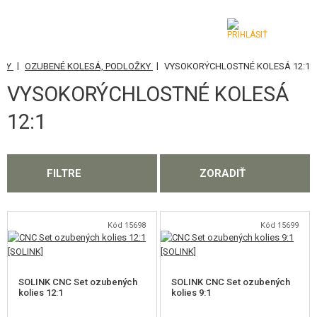
|
|
ELY
OZUBENÉ KOLESÁ, PODLOŽKY
VYSOKORÝCHLOSTNÉ KOLESÁ 12:1
KATEGÓRIE
VYSOKORÝCHLOSTNÉ KOLESÁ
AIRSOFTOVÉ ZBRANE
12:1
VZDUCHOVÉ ZBRANE, PRAKY
GRANÁTOMETY, GRANÁTY
FILTRE
ZORADIŤ
GULIČKY, PLYN
Kód 15698
Kód 15699
AKUMULÁTORY, NABÍJAČKY
ZÁSOBNÍKY, PLNIČKY
SOLINK CNC Set ozubených
SOLINK CNC Set ozubených
OKULIARE, MASKY
kolies 12:1
kolies 9:1