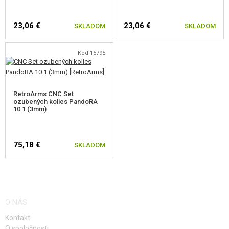
VÝSTROJ, UNIFORMY, PÚZDRA
23,06 €
23,06 €
SKLADOM
SKLADOM
MASKOVANIE, FARBY, PÁSKY
VYSIELAČKY, HEADSETY, KAMERY
Kód 15795
DOPLNKY K ZBRANIAM, POPRUHY
RetroArms CNC Set
NÁHRADNÉ DIELY ZBRANÍ, UPGRADE
ozubených kolies PandoRA
10:1 (3mm)
PRE ELEKTRICKÉ ZBRANE - VNÚTORNÉ
MECHABOXY A VNÚTORNÉ DIELY
75,18 €
SKLADOM
MECHABOXY
KOMPLETNÉ SETY
O NÁS
SETY VZDUCHOTECHNIKY
Kontakt
RAMIENKA TRYSKY
O spoločnosti