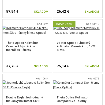
OTVORENÉ KOLIMÁTORY
57,54 €
26,42 €
SKLADOM
SKLADOM
ZVÄČŠOVACIE OPTIKY
Kód 6274
Odporúčame
Kód 13446
PRÍSLUŠENSTVO KOLIMÁTOROV
PUŠKOHĽADY
Theta Optics Kolimátor
Vector Optics Tubusový
ĎALEKOHĽADY
Compact Aj s nízkou
kolimátor Maverick-III, 1x22
montážou - čierny
S-MIL
LASEROVÉ DIAĽKOMERY
KRÚŽKY
37,76 €
75,14 €
SKLADOM
SKLADOM
SLUNEČNÍ CLONY, KILL FLASH
Kód 10614
Kód 6276
DOPLNKY PUŠKOHĽADOV
MONTÁŽE
Double Eagle Jednoduchý
Theta Optics Kolimátor
tubusový kolimátor GS11
Compact Evo - čierny
SPONY, MAGPUL OKA