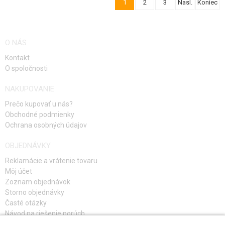
1
2
3
Nasl.
Koniec
O NÁS
Kontakt
O spoločnosti
NAKUPOVANIE
Prečo kupovať u nás?
Obchodné podmienky
Ochrana osobných údajov
OBJEDNÁVKY
Reklamácie a vrátenie tovaru
Môj účet
Zoznam objednávok
Storno objednávky
Časté otázky
Návod na riešenie porúch