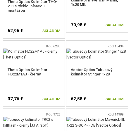
kolimátor Maverick-IV Mini,
Theta Optics Kolimátor THO-
OUTDOOR A BUSHCRAFT
1x20 MIL
211 s rýchloupínacou
montážou
JEDLO
70,98 €
SKLADOM
STAVEBNICE, MODELY
62,96 €
SKLADOM
REKLAMNÉ PREDMETY
Kód 6283
Kód 13434
POŠKODENÝ, POUŽITÝ TOVAR
NOVÝ TOVAR
Theta Optics Kolimátor
Vector Optics Tubusový
HD22M1AJ - čierny
kolimátor Stinger 1x28
ZĽAVY, AKCIE
37,76 €
62,58 €
SKLADOM
SKLADOM
KONTAKT
Kód 9728
Kód 14989