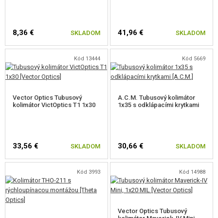
BATÉRIOVÉ BOXY
8,36 €
41,96 €
SKLADOM
SKLADOM
OKÁ NA POPRUH
DVOJNOŽKY
Kód 13444
Kód 5669
MIERIDLÁ
POPRUHY NA ZBRANE
Vector Optics Tubusový
A.C.M. Tubusový kolimátor
kolimátor VictOptics T1 1x30
1x35 s odklápacími krytkami
PÁSY,MAKETY NÁBOJOV
NÁHRADNÉ DIELY ZBRANÍ, UPGRADE
33,56 €
30,66 €
SKLADOM
SKLADOM
SERVIS A ÚDRŽBA ZBRANÍ
Kód 3993
Kód 14988
SEBAOBRANA, VÝCVIK, NOŽE
TERČE, STRELNICE
Vector Optics Tubusový