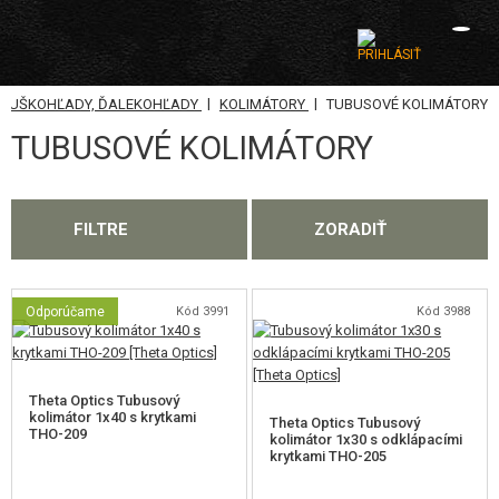
|
|
, PUŠKOHĽADY, ĎALEKOHĽADY
KOLIMÁTORY
TUBUSOVÉ KOLIMÁTORY
KATEGÓRIE
TUBUSOVÉ KOLIMÁTORY
AIRSOFTOVÉ ZBRANE
VZDUCHOVÉ ZBRANE, PRAKY
FILTRE
ZORADIŤ
GRANÁTOMETY, GRANÁTY
GULIČKY, PLYN
Odporúčame
Kód 3991
Kód 3988
AKUMULÁTORY, NABÍJAČKY
Theta Optics Tubusový
ZÁSOBNÍKY, PLNIČKY
kolimátor 1x40 s krytkami
Theta Optics Tubusový
THO-209
kolimátor 1x30 s odklápacími
krytkami THO-205
OKULIARE, MASKY