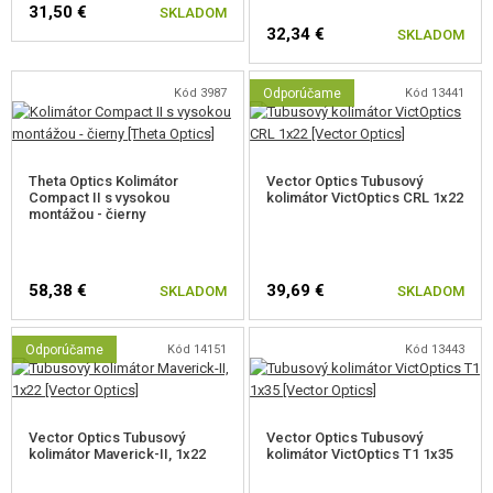
31,50 €
VÝSTROJ, UNIFORMY, PÚZDRA
SKLADOM
32,34 €
SKLADOM
MASKOVANIE, FARBY, PÁSKY
Kód 3987
Odporúčame
Kód 13441
VYSIELAČKY, HEADSETY, KAMERY
DOPLNKY K ZBRANIAM, POPRUHY
Theta Optics Kolimátor
Vector Optics Tubusový
Compact II s vysokou
kolimátor VictOptics CRL 1x22
RUKOVÄTE NA PREDPAŽBIA
montážou - čierny
KRYTKY NA PREDPAŽBIA
58,38 €
39,69 €
SKLADOM
SKLADOM
TLMIČE, KOMPENZÁTORY, REDUKCIA
LASERY, SVIETIDLA
Odporúčame
Kód 14151
Kód 13443
KOLIMÁTORY, PUŠKOHĽADY, ĎALEKOHĽADY
KOLIMÁTORY
Vector Optics Tubusový
Vector Optics Tubusový
kolimátor Maverick-II, 1x22
kolimátor VictOptics T1 1x35
TUBUSOVÉ KOLIMÁTORY