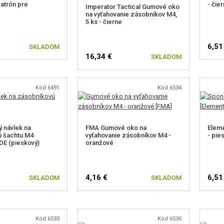
atrón pre
- čie
Imperator Tactical Gumové oko
na vyťahovanie zásobníkov M4,
5 ks - čierne
6,51
SKLADOM
16,34 €
SKLADOM
Kód 6491
Kód 6534
 návlek na
FMA Gumové oko na
Eleme
ú šachtu M4
vyťahovanie zásobníkov M4 -
- pie
 DE (pieskový)
oranžové
4,16 €
6,51
SKLADOM
SKLADOM
Kód 6533
Kód 6535