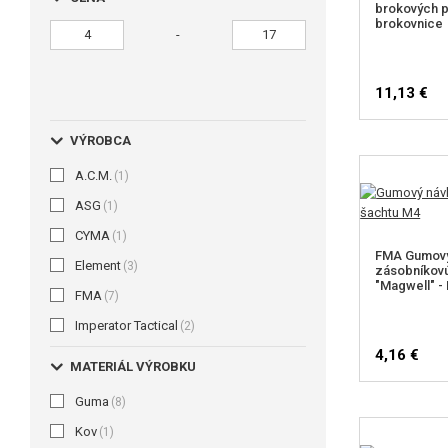
brokových p
brokovnice
-
11,13 €
VÝROBCA
A.C.M.
(1)
ASG
(1)
CYMA
(1)
FMA Gumový
Element
(3)
zásobníkov
"Magwell" -
FMA
(7)
Imperator Tactical
(2)
4,16 €
MATERIÁL VÝROBKU
Guma
(8)
Kov
(1)