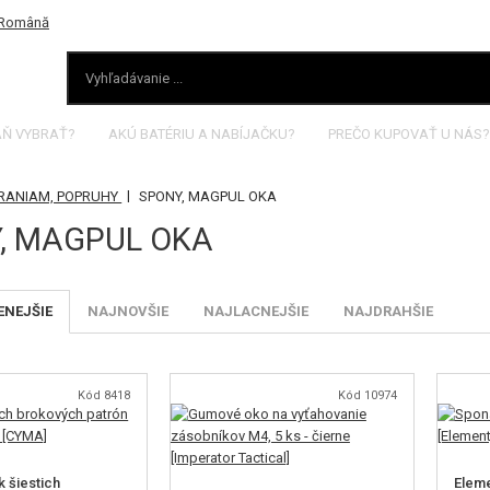
AŇ VYBRAŤ?
AKÚ BATÉRIU A NABÍJAČKU?
PREČO KUPOVAŤ U NÁS?
|
BRANIAM, POPRUHY
SPONY, MAGPUL OKA
, MAGPUL OKA
NEJŠIE
NAJNOVŠIE
NAJLACNEJŠIE
NAJDRAHŠIE
Kód 8418
Kód 10974
 šiestich
Eleme