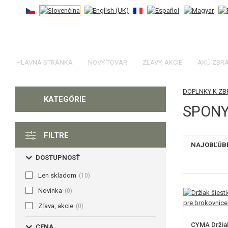
HLAVNÁ STRÁNKA
NOVÝ TOVAR
ZĽAVY, AKCIE
AKÚ ZBR
DOPLNKY K Z
KATEGÓRIE
SPONY
FILTRE
NAJOBĽÚBE
DOSTUPNOSŤ
Len skladom
(10)
Novinka
(0)
Zľava, akcie
(0)
CYMA Držiak
CENA