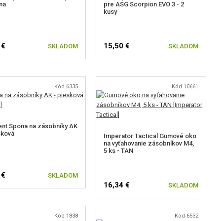
rna
pre ASG Scorpion EVO 3 - 2
kusy
 €
15,50 €
SKLADOM
SKLADOM
Kód 6335
Kód 10661
nt Spona na zásobníky AK
sková
Imperator Tactical Gumové oko
na vyťahovanie zásobníkov M4,
5 ks - TAN
 €
SKLADOM
16,34 €
SKLADOM
Kód 1838
Kód 6532