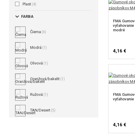
Plast
(4)
FARBA
FMA Gumové
vyťahovanie
modré
Čierna
(6)
Modrá
(1)
4,16 €
Olivová
(1)
Oranžová/bakelit
(1)
Ružová
FMA Gumové
(1)
vyťahovanie
TAN/Desert
(5)
4,16 €