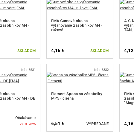
 oko na
FMA Gumové oko na
A.C.
 zásobníkov M4 -
vyťahovanie zásobníkov M4 -
vyťah
ružové
TAN,
4,16 €
4,12
SKLADOM
SKLADOM
Kód 6531
Kód 6332
SL
 oko na
Element Spona na zásobníky
FMA 
 zásobníkov M4 - DE
MP5 - čierna
zásob
"Magw
Očakávame
6,51 €
4,16
VYPREDANÉ
22. 8. 2026