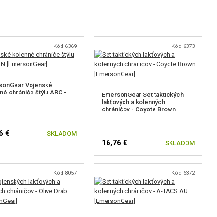
Kód 6369
Kód 6373
sonGear Vojenské
né chrániče štýlu ARC -
EmersonGear Set taktických
lakťových a kolenných
chráničov - Coyote Brown
6 €
SKLADOM
16,76 €
SKLADOM
Kód 8057
Kód 6372