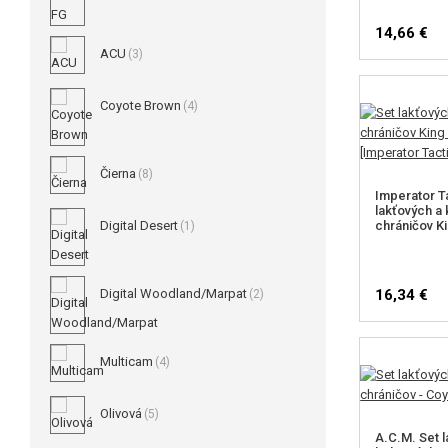
14,66 €
ACU
(3)
Coyote Brown
(4)
Čierna
(8)
Imperator Ta
lakťových a
chráničov Ki
Digital Desert
(1)
16,34 €
Digital Woodland/Marpat
(2)
Multicam
(4)
Olivová
(5)
A.C.M. Set 