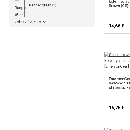
kolenných c
Ranger green
(2)
Brown (CB)
Zobraziť všetko
14,66 €
EmersonGear
lakťových a
chráničov -
16,76 €