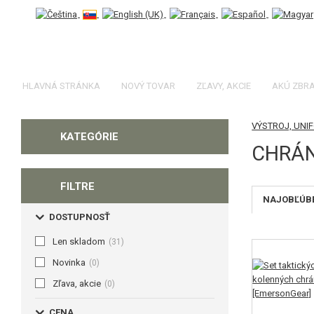
HLAVNÁ STRÁNKA
NOVÝ TOVAR
ZĽAVY, AKCIE
AKÚ ZBR
VÝSTROJ, UNI
KATEGÓRIE
CHRÁN
FILTRE
NAJOBĽÚBE
DOSTUPNOSŤ
Len skladom
(31)
Novinka
(0)
Zľava, akcie
(0)
CENA