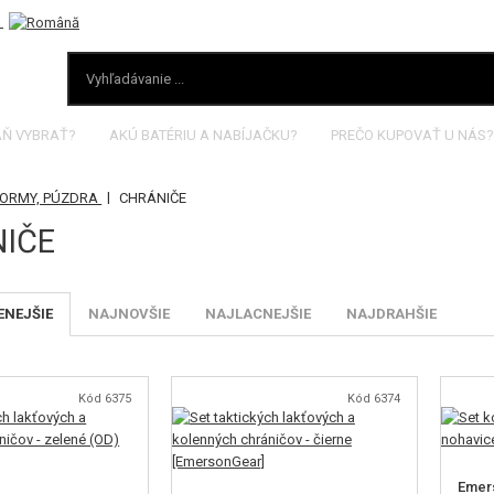
AŇ VYBRAŤ?
AKÚ BATÉRIU A NABÍJAČKU?
PREČO KUPOVAŤ U NÁS?
|
FORMY, PÚZDRA
CHRÁNIČE
IČE
NEJŠIE
NAJNOVŠIE
NAJLACNEJŠIE
NAJDRAHŠIE
Kód 6375
Kód 6374
Emer