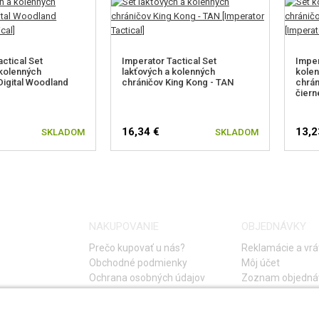
ctical Set
Imperator Tactical Set
Imper
 kolenných
lakťových a kolenných
kolen
Digital Woodland
chráničov King Kong - TAN
chrán
čiern
16,34 €
13,2
SKLADOM
SKLADOM
NAKUPOVANIE
OBJEDNÁVKY
Prečo kupovať u nás?
Reklamácie a vrá
Obchodné podmienky
Môj účet
Ochrana osobných údajov
Zoznam objedná
Storno objednáv
Časté otázky