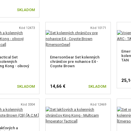
SKLADOM
Kód 12473
Kód 10171
Emer
kolen
ctical Set
EmersonGear Set kolenných
TAN
 kolenných
chráničov pre nohavice E4 -
ng Kong - olivový
Coyote Brown
25,1
14,66 €
SKLADOM
SKLADOM
Kód 3304
Kód 12469
lakťových a