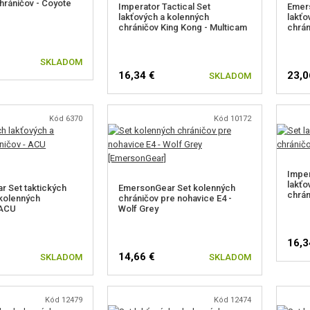
hráničov - Coyote
Imperator Tactical Set
Emer
lakťových a kolenných
lakťo
chráničov King Kong - Multicam
chrán
SKLADOM
16,34 €
23,0
SKLADOM
Kód 6370
Kód 10172
Imper
lakťo
 Set taktických
EmersonGear Set kolenných
chrán
 kolenných
chráničov pre nohavice E4 -
 ACU
Wolf Grey
16,3
14,66 €
SKLADOM
SKLADOM
Kód 12479
Kód 12474