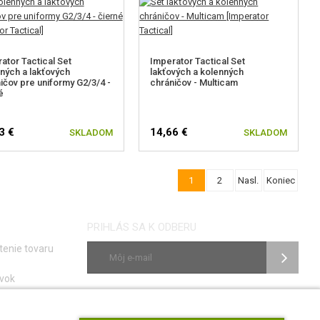
ator Tactical Set
Imperator Tactical Set
ných a lakťových
lakťových a kolenných
ičov pre uniformy G2/3/4 -
chráničov - Multicam
é
3 €
14,66 €
SKLADOM
SKLADOM
1
2
Nasl.
Koniec
PRIHLÁS SA K ODBERU
tenie tovaru
vok
ky
SLEDUJ NÁS