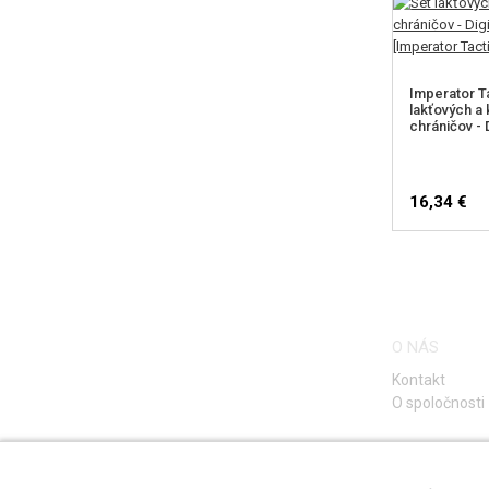
Imperator Ta
lakťových a
chráničov - 
16,34 €
O NÁS
Kontakt
O spoločnosti