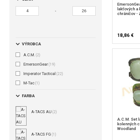
EmersonGear
lakťových a
-
chráničov -
18,86 €
VÝROBCA
A.C.M.
(2)
EmersonGear
(19)
Imperator Tactical
(22)
M-Tac
(1)
FARBA
A-TACS AU
(2)
A.C.M. Set 
kolenných c
Woodland
A-TACS FG
(1)