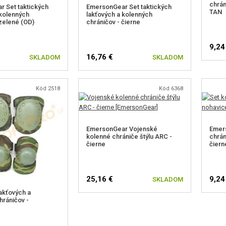
chrán
 Set taktických
EmersonGear Set taktických
TAN
 kolenných
lakťových a kolenných
 zelené (OD)
chráničov - čierne
9,24
16,76 €
SKLADOM
SKLADOM
Kód 2518
Kód 6368
EmersonGear Vojenské
Emer
kolenné chrániče štýlu ARC -
chrán
čierne
čiern
25,16 €
9,24
SKLADOM
lakťových a
hráničov -