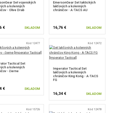
sonGear Set vojenských
EmersonGear Set taktických
vých a kolenných
lakťových a kolenných
ičov - Olive Drab
chráničov - A-TACS AU
6 €
16,76 €
SKLADOM
SKLADOM
Kód 12477
Kód 12472
ator Tactical Set
vých a kolenných
Imperator Tactical Set
ičov - čierne
lakťových a kolenných
chráničov King Kong - A-TACS
FG
4 €
SKLADOM
16,34 €
SKLADOM
Kód 15726
Kód 12478