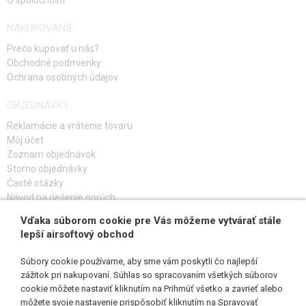
O spoločnosti
AKUMULÁTORY, NABÍJAČKY
NAKUPOVANIE
ZÁSOBNÍKY, PLNIČKY
Prečo kupovať u nás?
OKULIARE, MASKY
Obchodné podmienky
Ochrana osobných údajov
VÝSTROJ, UNIFORMY, PÚZDRA
OBJEDNÁVKY
MASKOVANIE, FARBY, PÁSKY
Reklamácie a vrátenie tovaru
Môj účet
Zoznam objednávok
VYSIELAČKY, HEADSETY, KAMERY
Storno objednávky
Časté otázky
DOPLNKY K ZBRANIAM, POPRUHY
Návod na riešenie porúch
NÁHRADNÉ DIELY ZBRANÍ, UPGRADE
Vďaka súborom cookie pre Vás môžeme vytvárať stále
PRIHLÁS SA K ODBERU
lepší airsoftový obchod
SERVIS A ÚDRŽBA ZBRANÍ
Súbory cookie používame, aby sme vám poskytli čo najlepší
zážitok pri nakupovaní. Súhlas so spracovaním všetkých súborov
SEBAOBRANA, VÝCVIK, NOŽE
cookie môžete nastaviť kliknutím na Prihmúť všetko a zavrieť alebo
SLEDUJ NÁS
môžete svoje nastavenie prispôsobiť kliknutím na Spravovať