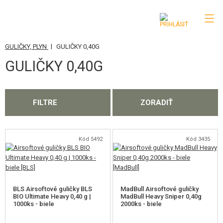
|
GULIČKY, PLYN
GULIČKY 0,40G
KATEGÓRIE
GULIČKY 0,40G
AIRSOFTOVÉ ZBRANE
VZDUCHOVÉ ZBRANE, PRAKY
FILTRE
ZORADIŤ
GRANÁTOMETY, GRANÁTY
GULIČKY, PLYN
Kód 5492
Kód 3435
GULIČKY 0,12G
GULIČKY 0,16G
BLS Airsoftové guličky BLS
MadBull Airsoftové guličky
BIO Ultimate Heavy 0,40 g |
MadBull Heavy Sniper 0,40g
GULIČKY 0,20G
1000ks - biele
2000ks - biele
GULIČKY 0,23G