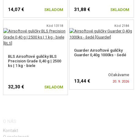
14,07 €
31,88 €
SKLADOM
SKLADOM
GULIČKY 0,25G
GULIČKY 0,28G
Kód 13118
Kód 2184
GULIČKY 0,30G
GULIČKY 0,32G
Guarder Airsoftové guličky
Guarder 0,40g 1000ks - šedé
BLS Airsoftové guličky BLS
Precision Grade 0,40 g | 2500
GULIČKY 0,36G
ks | 1 kg - biele
GULIČKY 0,40G
Očakávame
13,44 €
20. 9. 2026
32,30 €
GULIČKY 0,43G
SKLADOM
GULIČKY 0,45-0,90G
SLEDOVAŤ DOSTUPNOST
HNACÍ PLYN
O NÁS
CO2 BOMBIČKY
Kontakt