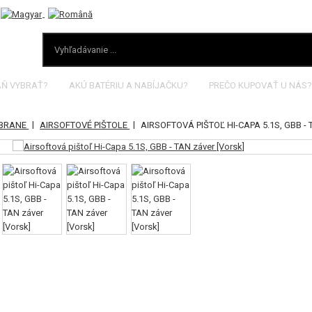
AŇ VYBRAŤ?
AKÚ BATÉRIU A NABÍJAČKU?
PREČO KUPOVAŤ U NÁS?
|
|
ZBRANE
AIRSOFTOVÉ PIŠTOLE
AIRSOFTOVÁ PIŠTOĽ HI-CAPA 5.1S, GBB -