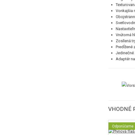
Texturovan
Vonkajšia 
Obojstrann
Svetlovodn
Nastaviteľ
Vnútorná h
Zosílená tr
Predĺžené 
Jedinečné 
Adaptér na 
VHODNÉ 
Odporúčame