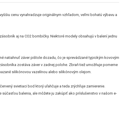
d vyššiu cenu vynahradzuje originálnym vzhľadom, veľmi bohatú výbavu a
 zásobník aj na CO2 bombičky. Niektoré modely obsahujú v balení jednu
nutné natiahnuť záver pištole dozadu, čo je sprevádzané typickým kovovým
zásobníka zostáva záver v zadnej polohe. Zbraň tiež umožňuje pomerne
amazané silikónovou vazelínou alebo silikónovým olejom.
ervený svietiaci bod ktorý uľahčuje a teda zrýchľuje zamierenie.
e súčasťou balenia, ale môžete ju zakúpiť ako príslušenstvo v našom e-