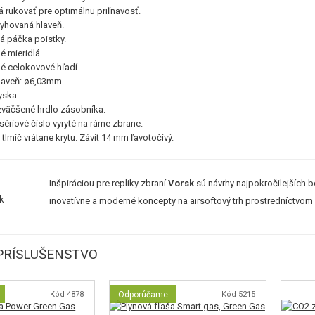
á rukoväť pre optimálnu priľnavosť.
ryhovaná hlaveň.
á páčka poistky.
é mieridlá.
né celokovové hľadí.
laveň: ø6,03mm.
yska.
zväčšené hrdlo zásobníka.
sériové číslo vyryté na ráme zbrane.
tlmič vrátane krytu. Závit 14 mm ľavotočivý.
Inšpiráciou pre repliky zbraní
Vorsk
sú návrhy najpokročilejších 
inovatívne a moderné koncepty na airsoftový trh prostredníctvom
PRÍSLUŠENSTVO
Kód 4878
Odporúčame
Kód 5215