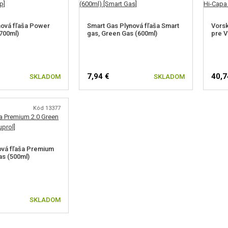
ová fľaša Power
Smart Gas Plynová fľaša Smart
Vorsk
700ml)
gas, Green Gas (600ml)
pre V
7,94 €
40,7
SKLADOM
SKLADOM
Kód 13377
ová fľaša Premium
as (500ml)
SKLADOM