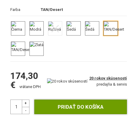
Farba
TAN/Desert
174,30
20 rokov skúseností
€
predajňa & servis
vrátane DPH