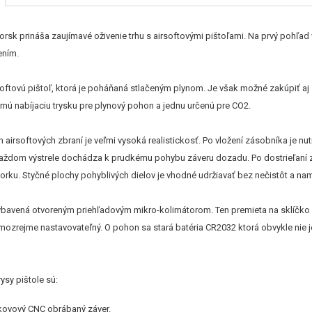
orsk prináša zaujímavé oživenie trhu s airsoftovými pištoľami. Na prvý pohľa
ením.
softovú pištoľ, ktorá je poháňaná stlačeným plynom. Je však možné zakúpiť aj
nú nabíjaciu trysku pre plynový pohon a jednu určenú pre CO2.
 airsoftových zbraní je veľmi vysoká realistickosť. Po vložení zásobníka je 
 každom výstrele dochádza k prudkému pohybu záveru dozadu. Po dostrieľaní 
borku. Styčné plochy pohyblivých dielov je vhodné udržiavať bez nečistôt a n
vybavená otvoreným priehľadovým mikro-kolimátorom. Ten premieta na sklíčko č
mozrejme nastavovateľný. O pohon sa stará batéria CR2032 ktorá obvykle nie j
ysy pištole sú:
 kovový CNC obrábaný záver.