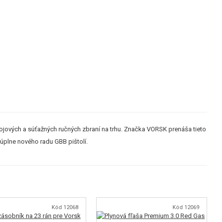
bojových a súťažných ručných zbraní na trhu. Značka VORSK prenáša tieto
 úplne nového radu GBB pištolí.
Kód 12068
Kód 12069