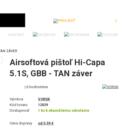
Prihlásiť
KONTAKT
 TAN ZÁVER
Airsoftová pištoľ Hi-Capa
5.1S, GBB - TAN záver
| 6 hodnotenie
Výrobca
VORSK
Kód tovaru
12029
Dostupnosť
1 ks k okamžitému odoslanie
Cena dopravy
od 5,59 €