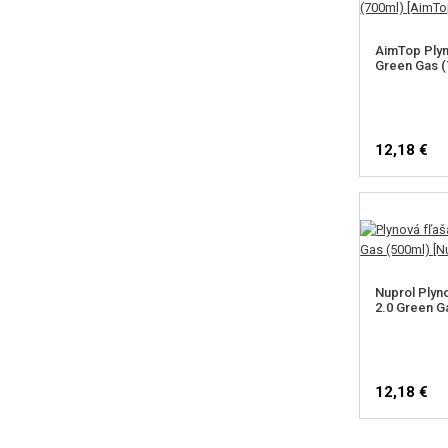
AimTop Plyn
Green Gas (
12,18 €
Nuprol Plyn
2.0 Green G
12,18 €