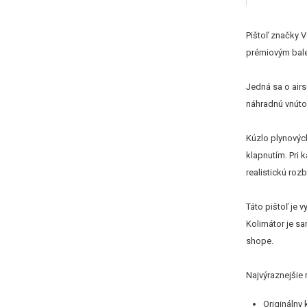
Pištoľ značky V
prémiovým bal
Jedná sa o air
náhradnú vnútor
Kúzlo plynových
klapnutím. Pri
realistickú roz
Táto pištoľ je 
Kolimátor je sa
shope.
Najvýraznejšie r
Originálny