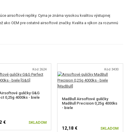
ajúce airsoftové repliky. Cyma je známa vysokou kvalitou výstupnej
iež ako OEM pre ostatné airsoftové značky. Kvalita a výkon za rozumnú
Kód 2624
Kód 3430
irsoftové guličky G&G
ct 0,25g 4000ks - biele
MadBull Airsoftové guličky
MadBull Precision 0,25g 4000ks
- biele
2 €
SKLADOM
12,18 €
SKLADOM