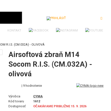
Prihlásiť
KONTAKT
 R.I.S. (CM.032A) - OLIVOVÁ
Airsoftová zbraň M14
Socom R.I.S. (CM.032A) -
olivová
| 9 hodnotenie
Výrobca
CYMA
Kód tovaru
1612
Dostupnosť
OČAKÁVAME PRIBLIŽNE 15. 9. 2026