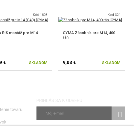
Kód 1808
Kód 324
 RIS montáž pre M14
CYMA Zásobník pre M14, 400
rán
9 €
9,03 €
SKLADOM
SKLADOM
PRIHLÁS SA K ODBERU
tenie tovaru
vok
ky
SLEDUJ NÁS