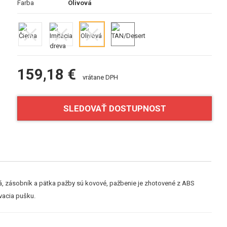
Farba
Olivová
159,18 €
vrátane DPH
SLEDOVAŤ DOSTUPNOST
ridlá, zásobník a pätka pažby sú kovové, pažbenie je zhotovené z ABS
vacia pušku.