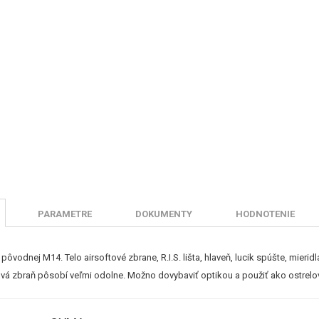
PARAMETRE
DOKUMENTY
HODNOTENIE
 pôvodnej M14. Telo airsoftové zbrane, R.I.S. lišta, hlaveň, lucik spúšte, mie
tová zbraň pôsobí veľmi odolne. Možno dovybaviť optikou a použiť ako ostrelo