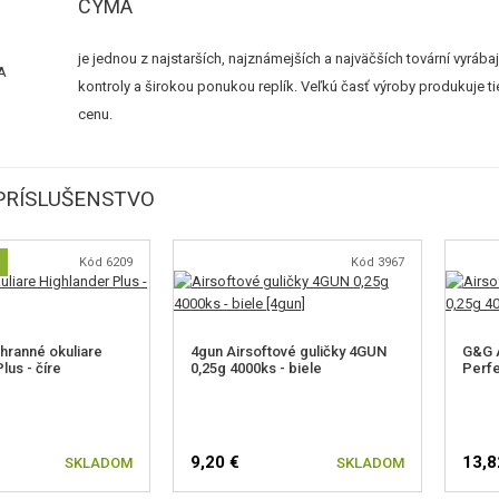
CYMA
je jednou z najstarších, najznámejších a najväčších tovární vyráb
kontroly a širokou ponukou replík. Veľkú časť výroby produkuje t
cenu.
PRÍSLUŠENSTVO
Kód 6209
Kód 3967
ranné okuliare
4gun Airsoftové guličky 4GUN
G&G A
lus - číre
0,25g 4000ks - biele
Perfe
9,20 €
13,8
SKLADOM
SKLADOM