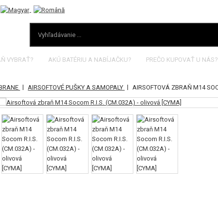
AŇ VYBRAŤ?
AKÚ BATÉRIU A NABÍJAČKU?
PREČO KUPOVAŤ U NÁS?
|
|
ZBRANE
AIRSOFTOVÉ PUŠKY A SAMOPALY
AIRSOFTOVÁ ZBRAŇ M14 SOCOM