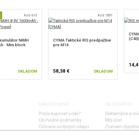
Kód 615
Kód 1801
CYMA
(C40)
kumulátor NiMH
CYMA Taktické RIS predpažbie
h - Mini block
pre M14
14,4
58,38 €
SKLADOM
SKLADOM
NAKUPOVANIE
OBJEDNÁVKY
Prečo kupovať u nás?
Reklamácie a vrá
Obchodné podmienky
Môj účet
Ochrana osobných údajov
Zoznam objedná
Storno objednáv