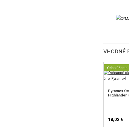
VHODNÉ 
Odporúčame
Pyramex Och
Highlander P
18,02 €