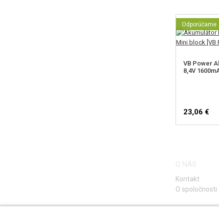
Odporúčame
VB Power A
8,4V 1600mA
23,06 €
O NÁS
Kontakt
O spoločnosti