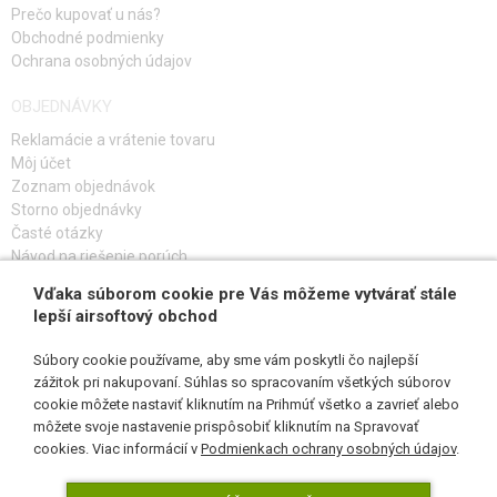
Prečo kupovať u nás?
Obchodné podmienky
Ochrana osobných údajov
OBJEDNÁVKY
Reklamácie a vrátenie tovaru
Môj účet
Zoznam objednávok
Storno objednávky
Časté otázky
Návod na riešenie porúch
Vďaka súborom cookie pre Vás môžeme vytvárať stále
PRIHLÁS SA K ODBERU
lepší airsoftový obchod
Súbory cookie používame, aby sme vám poskytli čo najlepší
zážitok pri nakupovaní. Súhlas so spracovaním všetkých súborov
cookie môžete nastaviť kliknutím na Prihmúť všetko a zavrieť alebo
SLEDUJ NÁS
môžete svoje nastavenie prispôsobiť kliknutím na Spravovať
cookies. Viac informácií v
Podmienkach ochrany osobných údajov
.