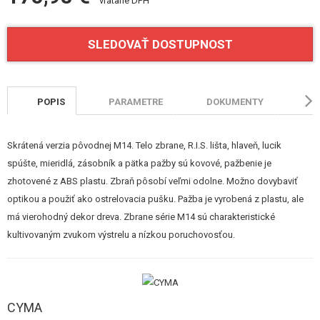
vrátane DPH
STAVEBNICE, MODELY
REKLAMNÉ PREDMETY
SLEDOVAŤ DOSTUPNOST
POŠKODENÝ, POUŽITÝ TOVAR
POPIS
PARAMETRE
DOKUMENTY
HO
NOVÝ TOVAR
ZĽAVY, AKCIE
Skrátená verzia pôvodnej M14. Telo zbrane, R.I.S. lišta, hlaveň, lucik
spúšte, mieridlá, zásobník a pätka pažby sú kovové, pažbenie je
zhotovené z ABS plastu. Zbraň pôsobí veľmi odolne. Možno dovybaviť
KONTAKT
optikou a použiť ako ostrelovacia pušku. Pažba je vyrobená z plastu, ale
má vierohodný dekor dreva. Zbrane série M14 sú charakteristické
kultivovaným zvukom výstrelu a nízkou poruchovosťou.
CYMA