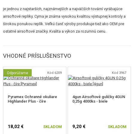
je jednou z najstarších, najznámejších a najväčších tovární vyrábajúce
airsoftové repliky. Cyma je známa vysokou kvalitou výstupnej kontroly a
širokou ponukou replík. Veľkú časť výroby produkuje tiež ako OEM pre
ostatné airsoftové značky. Kvalita a výkon za rozumnú cenu.
VHODNÉ PRÍSLUŠENSTVO
Odporúčame
Kód 6209
Kód 3967
Pyramex Ochranné okuliare
4gun Airsoftové guličky 4GUN
Highlander Plus - číre
0,25g 4000ks - biele
18,02 €
9,20 €
SKLADOM
SKLADOM