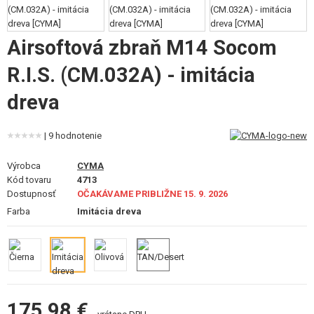
VÝSTROJ, UNIFORMY, PÚZDRA
MASKOVANIE, FARBY, PÁSKY
Airsoftová zbraň M14 Socom
R.I.S. (CM.032A) - imitácia
VYSIELAČKY, HEADSETY, KAMERY
dreva
DOPLNKY K ZBRANIAM, POPRUHY
NÁHRADNÉ DIELY ZBRANÍ, UPGRADE
| 9 hodnotenie
SERVIS A ÚDRŽBA ZBRANÍ
Výrobca
CYMA
Kód tovaru
4713
Dostupnosť
OČAKÁVAME PRIBLIŽNE 15. 9. 2026
SEBAOBRANA, VÝCVIK, NOŽE
Farba
Imitácia dreva
TERČE, STRELNICE
OUTDOOR A BUSHCRAFT
JEDLO
175,98 €