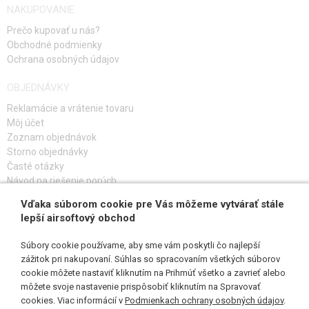
NAKUPOVANIE
Prečo kupovať u nás?
Obchodné podmienky
Ochrana osobných údajov
OBJEDNÁVKY
Reklamácie a vrátenie tovaru
Môj účet
Zoznam objednávok
Storno objednávky
Časté otázky
Návod na riešenie porúch
Vďaka súborom cookie pre Vás môžeme vytvárať stále
PRIHLÁS SA K ODBERU
lepší airsoftový obchod
Súbory cookie používame, aby sme vám poskytli čo najlepší
zážitok pri nakupovaní. Súhlas so spracovaním všetkých súborov
cookie môžete nastaviť kliknutím na Prihmúť všetko a zavrieť alebo
SLEDUJ NÁS
môžete svoje nastavenie prispôsobiť kliknutím na Spravovať
cookies. Viac informácií v
Podmienkach ochrany osobných údajov
.