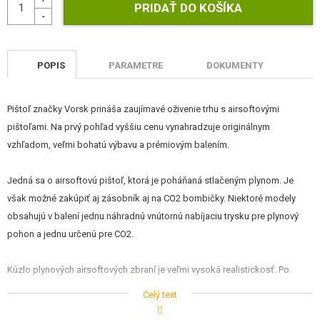
STAVEBNICE, MODELY
REKLAMNÉ PREDMETY
POPIS
PARAMETRE
DOKUMENTY
POŠKODENÝ, POUŽITÝ TOVAR
NOVÝ TOVAR
Pištoľ značky Vorsk prináša zaujímavé oživenie trhu s airsoftovými
pištoľami. Na prvý pohľad vyššiu cenu vynahradzuje originálnym
vzhľadom, veľmi bohatú výbavu a prémiovým balením.
ZĽAVY, AKCIE
Jedná sa o airsoftovú pištoľ, ktorá je poháňaná stlačeným plynom. Je
KONTAKT
však možné zakúpiť aj zásobník aj na CO2 bombičky. Niektoré modely
obsahujú v balení jednu náhradnú vnútornú nabíjaciu trysku pre plynový
pohon a jednu určenú pre CO2.
Kúzlo plynových airsoftových zbraní je veľmi vysoká realistickosť. Po
vložení zásobníka je nutné natiahnuť záver pištole dozadu, čo je
Celý text
sprevádzané typickým kovovým klapnutím. Pri každom výstrele dochádza