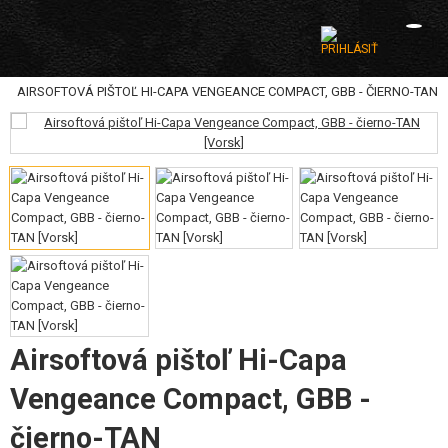
|
E
AIRSOFTOVÁ PIŠTOĽ HI-CAPA VENGEANCE COMPACT, GBB - ČIERNO-TAN
KATEGÓRIE
AIRSOFTOVÉ ZBRANE
VZDUCHOVÉ ZBRANE, PRAKY
GRANÁTOMETY, GRANÁTY
GULIČKY, PLYN
AKUMULÁTORY, NABÍJAČKY
Airsoftová pištoľ Hi-Capa
ZÁSOBNÍKY, PLNIČKY
Vengeance Compact, GBB -
OKULIARE, MASKY
čierno-TAN