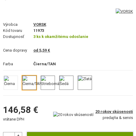
VÝSTROJ, UNIFORMY, PÚZDRA
MASKOVANIE, FARBY, PÁSKY
Výrobca
VORSK
Kód tovaru
VYSIELAČKY, HEADSETY, KAMERY
11973
Dostupnosť
3 ks k okamžitému odoslanie
DOPLNKY K ZBRANIAM, POPRUHY
Cena dopravy
od 5,59 €
NÁHRADNÉ DIELY ZBRANÍ, UPGRADE
Farba
Čierna/TAN
SERVIS A ÚDRŽBA ZBRANÍ
SEBAOBRANA, VÝCVIK, NOŽE
TERČE, STRELNICE
146,58 €
20 rokov skúseností
OUTDOOR A BUSHCRAFT
predajňa & servis
vrátane DPH
JEDLO