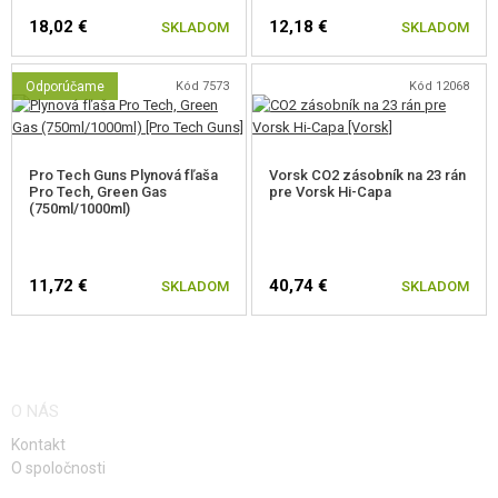
Zosílená tryska.
18,02 €
12,18 €
SKLADOM
SKLADOM
Predĺžené zväčšené hrdlo zásobníka.
Jedinečné sériové číslo vyryté na ráme zbrane.
Adaptér na tlmič vrátane krytu. Závit 14 mm ľavotočivý.
Odporúčame
Kód 7573
Kód 12068
Pro Tech Guns Plynová fľaša
Vorsk CO2 zásobník na 23 rán
Pro Tech, Green Gas
pre Vorsk Hi-Capa
(750ml/1000ml)
11,72 €
40,74 €
SKLADOM
SKLADOM
O NÁS
Kontakt
O spoločnosti