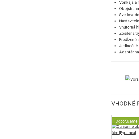
Vonkajšia 
Obojstrann
Svetlovodn
Nastaviteľ
Vnútorná h
Zosílená tr
Predĺžené 
Jedinečné 
Adaptér na 
VHODNÉ 
Odporúčame