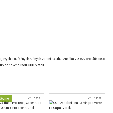
bojových a súťažných ručných zbraní na trhu. Značka VORSK prenáša tieto
 úplne nového radu GBB pištolí.
účame
Kód 7573
Kód 12068