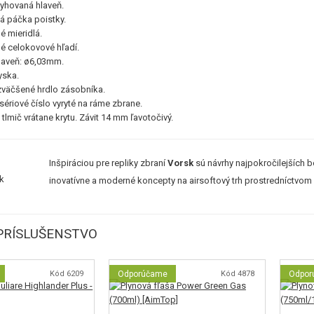
ryhovaná hlaveň.
á páčka poistky.
é mieridlá.
né celokovové hľadí.
laveň: ø6,03mm.
yska.
zväčšené hrdlo zásobníka.
sériové číslo vyryté na ráme zbrane.
tlmič vrátane krytu. Závit 14 mm ľavotočivý.
Inšpiráciou pre repliky zbraní
Vorsk
sú návrhy najpokročilejších 
inovatívne a moderné koncepty na airsoftový trh prostredníctvom
PRÍSLUŠENSTVO
Kód 6209
Odporúčame
Kód 4878
Odpor