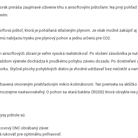
orsk prináša zaujímavé oživenie trhu s airsoftovými pištoľami. Na prvý pohľa
ením.
softovú pištoľ, ktorá je poháňaná stlačeným plynom. Je však možné zakúpiť aj
nú nabíjaciu trysku pre plynový pohon a jednu určenú pre CO2.
 airsoftových zbraní je veľmi vysoká realistickosť. Po vložení zásobníka je 
 každom výstrele dochádza k prudkému pohybu záveru dozadu. Po dostrieľaní 
borku. Styčné plochy pohyblivých dielov je vhodné udržiavať bez nečistôt a n
vybavená otvoreným priehľadovým mikro-kolimátorom. Ten premieta na sklíčko č
mozrejme nastavovateľný. O pohon sa stará batéria CR2032 ktorá obvykle nie j
ysy pištole sú:
 kovový CNC obrábaný záver.
á rukoväť pre optimálnu priľnavosť.