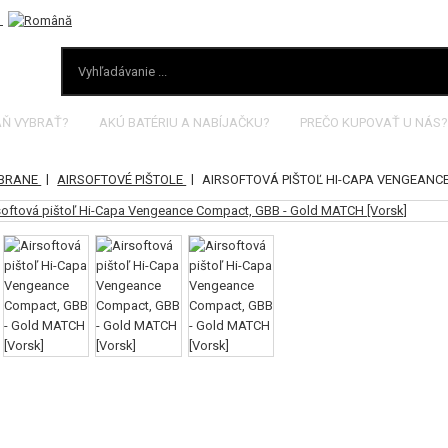
AŇ VYBRAŤ?
AKÚ BATÉRIU A NABÍJAČKU?
PREČO KUPOVAŤ U NÁS?
|
|
ZBRANE
AIRSOFTOVÉ PIŠTOLE
AIRSOFTOVÁ PIŠTOĽ HI-CAPA VENGEANC