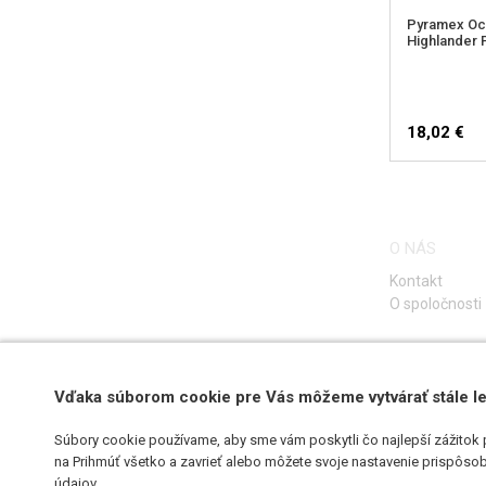
Pyramex Och
Highlander P
18,02 €
O NÁS
Kontakt
O spoločnosti
Vďaka súborom cookie pre Vás môžeme vytvárať stále le
Súbory cookie používame, aby sme vám poskytli čo najlepší zážitok 
na Prihmúť všetko a zavrieť alebo môžete svoje nastavenie prispôsobi
údajov
.