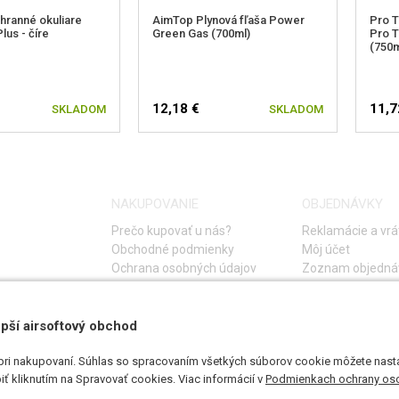
ranné okuliare
AimTop Plynová fľaša Power
Pro T
lus - číre
Green Gas (700ml)
Pro T
(750m
12,18 €
11,7
SKLADOM
SKLADOM
NAKUPOVANIE
OBJEDNÁVKY
Prečo kupovať u nás?
Reklamácie a vrá
Obchodné podmienky
Môj účet
Ochrana osobných údajov
Zoznam objedná
Storno objednáv
Časté otázky
Návod na riešeni
pší airsoftový obchod
pri nakupovaní. Súhlas so spracovaním všetkých súborov cookie môžete nasta
ť kliknutím na Spravovať cookies. Viac informácií v
Podmienkach ochrany os