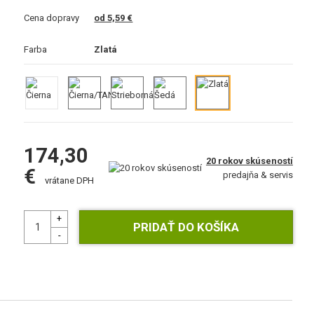
Cena dopravy
od 5,59 €
Farba
Zlatá
174,30
20 rokov skúseností
€
predajňa & servis
vrátane DPH