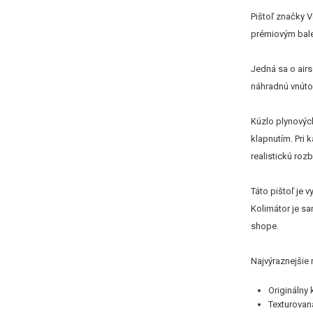
Pištoľ značky V
prémiovým bal
Jedná sa o air
náhradnú vnútor
Kúzlo plynových
klapnutím. Pri
realistickú roz
Táto pištoľ je 
Kolimátor je sa
shope.
Najvýraznejšie r
Originálny
Texturovan