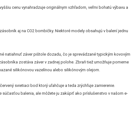
d vyššiu cenu vynahradzuje originálnym vzhľadom, veľmi bohatú výbavu a
 zásobník aj na CO2 bombičky. Niektoré modely obsahujú v balení jednu
nutné natiahnuť záver pištole dozadu, čo je sprevádzané typickým kovovým
zásobníka zostáva záver v zadnej polohe. Zbraň tiež umožňuje pomerne
amazané silikónovou vazelínou alebo silikónovým olejom.
ervený svietiaci bod ktorý uľahčuje a teda zrýchľuje zamierenie.
e súčasťou balenia, ale môžete ju zakúpiť ako príslušenstvo v našom e-