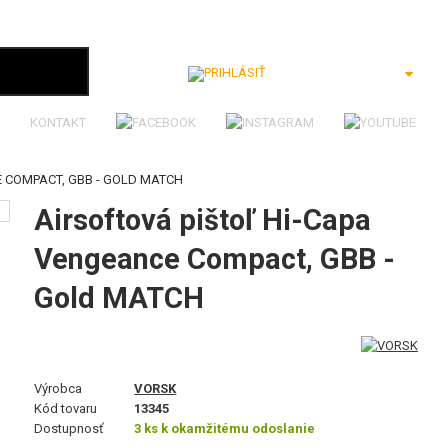
Prihlásiť
KONTAKT
E COMPACT, GBB - GOLD MATCH
Airsoftová pištoľ Hi-Capa
Vengeance Compact, GBB -
Gold MATCH
Výrobca
VORSK
Kód tovaru
13345
Dostupnosť
3 ks k okamžitému odoslanie