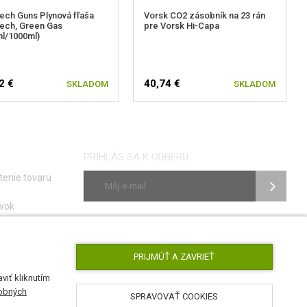
ech Guns Plynová fľaša
Vorsk CO2 zásobník na 23 rán
ech, Green Gas
pre Vorsk Hi-Capa
l/1000ml)
2 €
40,74 €
SKLADOM
SKLADOM
PRIHLÁS SA K ODBERU
tenie tovaru
vok
ky
SLEDUJ NÁS
e porúch
PRIJMÚŤ A ZAVRIEŤ
viť kliknutím
obných
SPRAVOVAŤ COOKIES