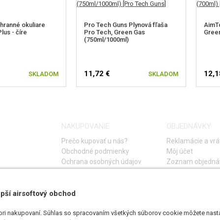
ranné okuliare
Pro Tech Guns Plynová fľaša
AimTo
lus - číre
Pro Tech, Green Gas
Green
(750ml/1000ml)
11,72 €
12,1
SKLADOM
SKLADOM
NAKUPOVANIE
OBJEDNÁVKY
Prečo kupovať u nás?
Reklamácie a vrá
Obchodné podmienky
Môj účet
Ochrana osobných údajov
Zoznam objedná
Storno objednáv
Časté otázky
Návod na riešeni
pší airsoftový obchod
pri nakupovaní. Súhlas so spracovaním všetkých súborov cookie môžete nasta