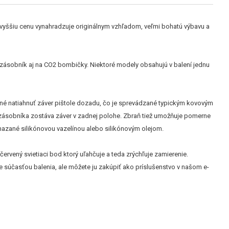
d vyššiu cenu vynahradzuje originálnym vzhľadom, veľmi bohatú výbavu a
 zásobník aj na CO2 bombičky. Niektoré modely obsahujú v balení jednu
nutné natiahnuť záver pištole dozadu, čo je sprevádzané typickým kovovým
zásobníka zostáva záver v zadnej polohe. Zbraň tiež umožňuje pomerne
amazané silikónovou vazelínou alebo silikónovým olejom.
ervený svietiaci bod ktorý uľahčuje a teda zrýchľuje zamierenie.
e súčasťou balenia, ale môžete ju zakúpiť ako príslušenstvo v našom e-