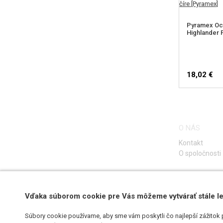
Pyramex Och
Highlander P
18,02 €
O NÁS
Kontakt
O spoločnosti
Vďaka súborom cookie pre Vás môžeme vytvárať stále le
Súbory cookie používame, aby sme vám poskytli čo najlepší zážitok 