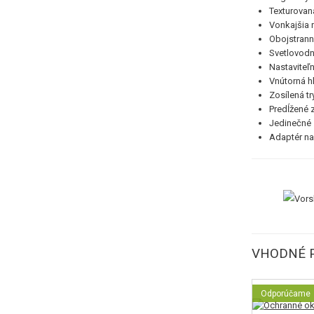
Texturovan
Vonkajšia 
Obojstrann
Svetlovodn
Nastaviteľ
Vnútorná h
Zosílená tr
Predĺžené 
Jedinečné 
Adaptér na 
VHODNÉ 
Odporúčame