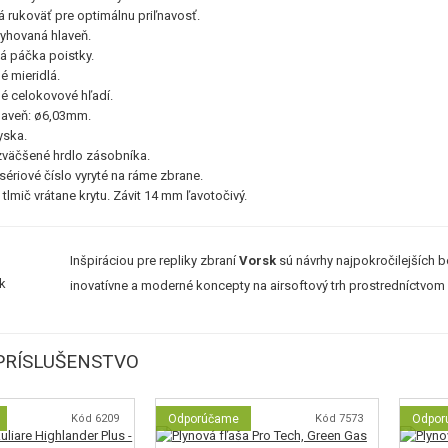
á rukoväť pre optimálnu priľnavosť.
ryhovaná hlaveň.
á páčka poistky.
é mieridlá.
né celokovové hľadí.
laveň: ø6,03mm.
yska.
zväčšené hrdlo zásobníka.
sériové číslo vyryté na ráme zbrane.
tlmič vrátane krytu. Závit 14 mm ľavotočivý.
Inšpiráciou pre repliky zbraní
Vorsk
sú návrhy najpokročilejších 
inovatívne a moderné koncepty na airsoftový trh prostredníctvom
PRÍSLUŠENSTVO
Kód 6209
Odporúčame
Kód 7573
Odpor