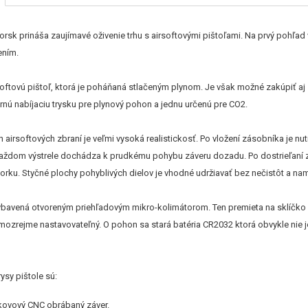
orsk prináša zaujímavé oživenie trhu s airsoftovými pištoľami. Na prvý pohľa
ením.
softovú pištoľ, ktorá je poháňaná stlačeným plynom. Je však možné zakúpiť aj
nú nabíjaciu trysku pre plynový pohon a jednu určenú pre CO2.
 airsoftových zbraní je veľmi vysoká realistickosť. Po vložení zásobníka je 
 každom výstrele dochádza k prudkému pohybu záveru dozadu. Po dostrieľaní 
borku. Styčné plochy pohyblivých dielov je vhodné udržiavať bez nečistôt a n
vybavená otvoreným priehľadovým mikro-kolimátorom. Ten premieta na sklíčko č
mozrejme nastavovateľný. O pohon sa stará batéria CR2032 ktorá obvykle nie j
ysy pištole sú:
 kovový CNC obrábaný záver.