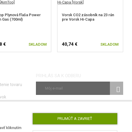
p Plynová fľaša Power
Vorsk CO2 zásobník na 23 rán
 Gas (700ml)
pre Vorsk Hi-Capa
8 €
40,74 €
SKLADOM
SKLADOM
PRIHLÁS SA K ODBERU
tenie tovaru
vok
ky
SLEDUJ NÁS
e porúch
PRIJMÚŤ A ZAVRIEŤ
viť kliknutím