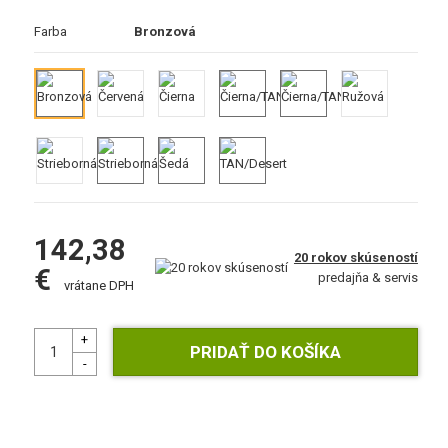
Farba
Bronzová
142,38
20 rokov skúseností
€
predajňa & servis
vrátane DPH