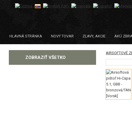
HLAVNÁ STRÁNKA
NOVÝ TOVAR
ZĽAVY, AKCIE
AKÚ ZBR
AIRSOFTOVÉ 
KATEGÓRIE
ZOBRAZIŤ VŠETKO