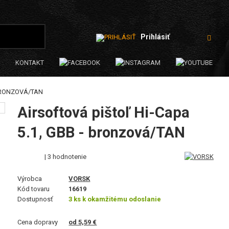
Prihlásiť
KONTAKT
 BRONZOVÁ/TAN
Airsoftová pištoľ Hi-Capa
5.1, GBB - bronzová/TAN
| 3 hodnotenie
Výrobca
VORSK
Kód tovaru
16619
Dostupnosť
3 ks k okamžitému odoslanie
Cena dopravy
od 5,59 €