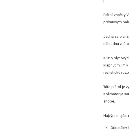
Pištoľ značky V
prémiovým bal
Jedná sa o air
náhradnú vnútor
Kúzlo plynových
klapnutím. Pri
realistickú roz
Táto pištoľ je 
Kolimátor je sa
shope.
Najvýraznejšie r
Originálny