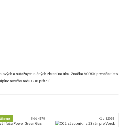
bojových a súťažných ručných zbraní na trhu. Značka VORSK prenáša tieto
 úplne nového radu GBB pištolí.
účame
Kód 4878
Kód 12068