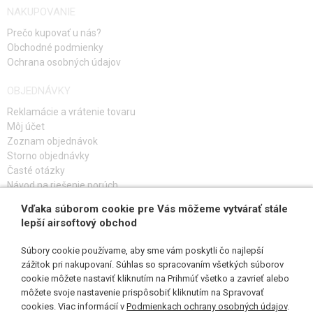
NAKUPOVANIE
Prečo kupovať u nás?
Obchodné podmienky
Ochrana osobných údajov
OBJEDNÁVKY
Reklamácie a vrátenie tovaru
Môj účet
Zoznam objednávok
Storno objednávky
Časté otázky
Návod na riešenie porúch
Vďaka súborom cookie pre Vás môžeme vytvárať stále
PRIHLÁS SA K ODBERU
lepší airsoftový obchod
Súbory cookie používame, aby sme vám poskytli čo najlepší
zážitok pri nakupovaní. Súhlas so spracovaním všetkých súborov
cookie môžete nastaviť kliknutím na Prihmúť všetko a zavrieť alebo
SLEDUJ NÁS
môžete svoje nastavenie prispôsobiť kliknutím na Spravovať
cookies. Viac informácií v
Podmienkach ochrany osobných údajov
.