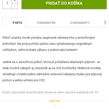
STAVEBNICE, MODELY
REKLAMNÉ PREDMETY
POPIS
PARAMETRE
DOKUMENTY
HO
POŠKODENÝ, POUŽITÝ TOVAR
NOVÝ TOVAR
Pištoľ značky Vorsk prináša zaujímavé oživenie trhu s airsoftovými
pištoľami. Na prvý pohľad vyššiu cenu vynahradzuje originálnym
ZĽAVY, AKCIE
vzhľadom, veľmi bohatú výbavu a prémiovým balením.
Jedná sa o airsoftovú pištoľ, ktorá je poháňaná stlačeným plynom. Je
KONTAKT
však možné zakúpiť aj zásobník aj na CO2 bombičky. Niektoré modely
obsahujú v balení jednu náhradnú vnútornú nabíjaciu trysku pre plynový
pohon a jednu určenú pre CO2.
Kúzlo plynových airsoftových zbraní je veľmi vysoká realistickosť. Po
vložení zásobníka je nutné natiahnuť záver pištole dozadu, čo je
Celý text
sprevádzané typickým kovovým klapnutím. Pri každom výstrele dochádza