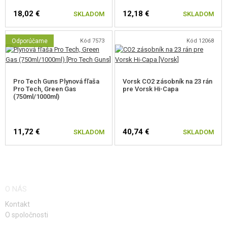
Zosílená tryska.
18,02 €
12,18 €
SKLADOM
SKLADOM
Predĺžené zväčšené hrdlo zásobníka.
Jedinečné sériové číslo vyryté na ráme zbrane.
Adaptér na tlmič vrátane krytu. Závit 14 mm ľavotočivý.
Odporúčame
Kód 7573
Kód 12068
Pro Tech Guns Plynová fľaša
Vorsk CO2 zásobník na 23 rán
Pro Tech, Green Gas
pre Vorsk Hi-Capa
(750ml/1000ml)
11,72 €
40,74 €
SKLADOM
SKLADOM
O NÁS
Kontakt
O spoločnosti