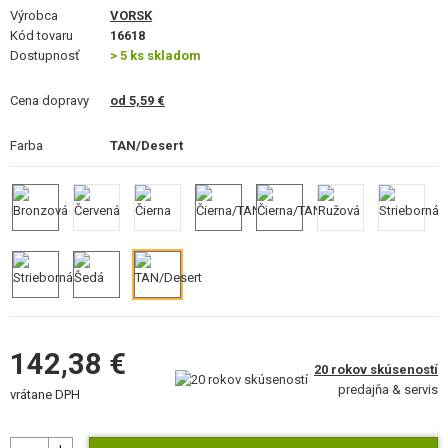
VÝSTROJ, UNIFORMY, PÚZDRA
Výrobca
VORSK
Kód tovaru
16618
Dostupnosť
MASKOVANIE, FARBY, PÁSKY
> 5 ks skladom
Cena dopravy
VYSIELAČKY, HEADSETY, KAMERY
od 5,59 €
Farba
DOPLNKY K ZBRANIAM, POPRUHY
TAN/Desert
NÁHRADNÉ DIELY ZBRANÍ, UPGRADE
SERVIS A ÚDRŽBA ZBRANÍ
SEBAOBRANA, VÝCVIK, NOŽE
TERČE, STRELNICE
142,38 €
20 rokov skúseností
OUTDOOR A BUSHCRAFT
predajňa & servis
vrátane DPH
JEDLO