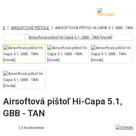
|
|
ANE
AIRSOFTOVÉ PIŠTOLE
AIRSOFTOVÁ PIŠTOĽ HI-CAPA 5.1, GBB - TAN
KATEGÓRIE
AIRSOFTOVÉ ZBRANE
VZDUCHOVÉ ZBRANE, PRAKY
GRANÁTOMETY, GRANÁTY
GULIČKY, PLYN
AKUMULÁTORY, NABÍJAČKY
Airsoftová pištoľ Hi-Capa 5.1,
GBB - TAN
ZÁSOBNÍKY, PLNIČKY
OKULIARE, MASKY
| 3 hodnotenie