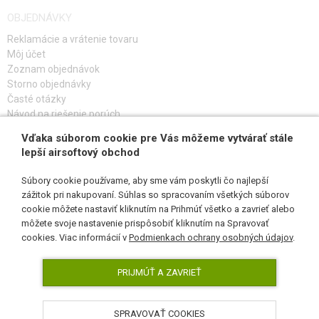
OBJEDNÁVKY
Reklamácie a vrátenie tovaru
Môj účet
Zoznam objednávok
Storno objednávky
Časté otázky
Návod na riešenie porúch
Vďaka súborom cookie pre Vás môžeme vytvárať stále
PRIHLÁS SA K ODBERU
lepší airsoftový obchod
Súbory cookie používame, aby sme vám poskytli čo najlepší
zážitok pri nakupovaní. Súhlas so spracovaním všetkých súborov
cookie môžete nastaviť kliknutím na Prihmúť všetko a zavrieť alebo
SLEDUJ NÁS
môžete svoje nastavenie prispôsobiť kliknutím na Spravovať
cookies. Viac informácií v
Podmienkach ochrany osobných údajov
.
PRIJMÚŤ A ZAVRIEŤ
SPRAVOVAŤ COOKIES