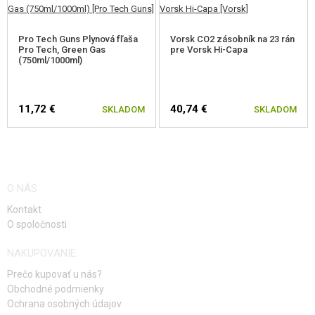
Pro Tech Guns Plynová fľaša
Vorsk CO2 zásobník na 23 rán
Pro Tech, Green Gas
pre Vorsk Hi-Capa
(750ml/1000ml)
11,72 €
40,74 €
SKLADOM
SKLADOM
O NÁS
Kontakt
O spoločnosti
NAKUPOVANIE
Prečo kupovať u nás?
Obchodné podmienky
Ochrana osobných údajov