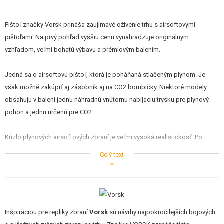
STAVEBNICE, MODELY
Pištoľ značky Vorsk prináša zaujímavé oživenie trhu s airsoftovými
REKLAMNÉ PREDMETY
pištoľami. Na prvý pohľad vyššiu cenu vynahradzuje originálnym
vzhľadom, veľmi bohatú výbavu a prémiovým balením.
POŠKODENÝ, POUŽITÝ TOVAR
Jedná sa o airsoftovú pištoľ, ktorá je poháňaná stlačeným plynom. Je
NOVÝ TOVAR
však možné zakúpiť aj zásobník aj na CO2 bombičky. Niektoré modely
obsahujú v balení jednu náhradnú vnútornú nabíjaciu trysku pre plynový
ZĽAVY, AKCIE
pohon a jednu určenú pre CO2.
KONTAKT
Kúzlo plynových airsoftových zbraní je veľmi vysoká realistickosť. Po
vložení zásobníka je nutné natiahnuť záver pištole dozadu, čo je
Celý text
sprevádzané typickým kovovým klapnutím. Pri každom výstrele dochádza
k prudkému pohybu záveru dozadu. Po dostrieľaní zásobníka zostáva
záver v zadnej polohe. Zbraň tiež umožňuje pomerne realistickú rozborku.
Styčné plochy pohyblivých dielov je vhodné udržiavať bez nečistôt a
namazané silikónovou vazelínou alebo silikónovým olejom.
Inšpiráciou pre repliky zbraní
Vorsk
sú návrhy najpokročilejších bojových