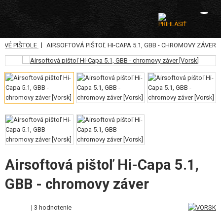
|
OVÉ PIŠTOLE
AIRSOFTOVÁ PIŠTOĽ HI-CAPA 5.1, GBB - CHROMOVY ZÁVER
KATEGÓRIE
AIRSOFTOVÉ ZBRANE
VZDUCHOVÉ ZBRANE, PRAKY
GRANÁTOMETY, GRANÁTY
GULIČKY, PLYN
AKUMULÁTORY, NABÍJAČKY
Airsoftová pištoľ Hi-Capa 5.1,
GBB - chromovy záver
ZÁSOBNÍKY, PLNIČKY
OKULIARE, MASKY
| 3 hodnotenie