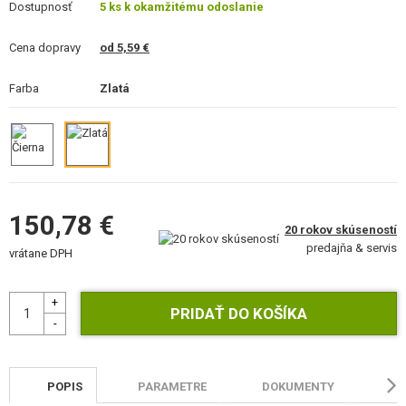
Dostupnosť
5 ks k okamžitému odoslanie
STAVEBNICE, MODELY
Cena dopravy
od 5,59 €
REKLAMNÉ PREDMETY
Farba
Zlatá
POŠKODENÝ, POUŽITÝ TOVAR
NOVÝ TOVAR
ZĽAVY, AKCIE
150,78 €
20 rokov skúseností
KONTAKT
predajňa & servis
vrátane DPH
POPIS
PARAMETRE
DOKUMENTY
HO