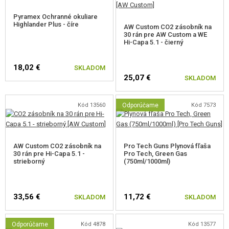
Pyramex Ochranné okuliare
Highlander Plus - číre
AW Custom CO2 zásobník na
30 rán pre AW Custom a WE
Hi-Capa 5.1 - čierný
18,02 €
SKLADOM
25,07 €
SKLADOM
Kód 13560
Odporúčame
Kód 7573
AW Custom CO2 zásobník na
Pro Tech Guns Plynová fľaša
30 rán pre Hi-Capa 5.1 -
Pro Tech, Green Gas
strieborný
(750ml/1000ml)
33,56 €
11,72 €
SKLADOM
SKLADOM
Odporúčame
Kód 4878
Kód 13577