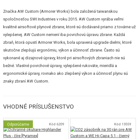
Kompaktná verzia 4.3“
CNC celokovový záver navrhnutý pre inštaláciu kolimátora
Značka AW Custom (Armorer Works) bola založená taiwanskou
(špecifikácia RMR)
Polo-automatický režim streľby
spoločnosťou SWI Industries v roku 2015. AW Custom vyrába veľmi
Kvalitný, pevný polymérový rám (pažbička)
kvalitné airsoftové plynové zbrane, ktoré sú dodávané priamo z továrne už
Integrovaná kovová spodná RIS lišta pre príslušenstvo
vylepšenej. AW Custom nemení iba povrchovú úpravu zbrane. Každá
Unikátna polymérová pažbička so zväčšenou pätkou
zbraň, ktorá opustí Armorer Works, bola upravená upgrade dielmi, ktoré
Lúčik spúšte s drážkami pre prsty pre pevnejší úchop
Funkčná poistka na ráme a obojstranná páčka poistky
skutočne zlepšujú ergonómiu, výkon a účinnosť zbrane. Často sú
Kolimátor je iba nefunkčná imitácia
s priehľadovým sklíčkom, na
vykonané aj dizajnové úpravy, ktoré pri airsoftových zbraniach nie sú
ktorom je namaľovaná bodka
bežné. Vlastné povrchové úpravy, vylepšené rukoväte, mieridlá a
Svetlovodná predná muška
ergonomické úpravy, rovnako ako zlepšený výkon a účinnosť plynu sú
Robustný záver a spodný rám dávajú pištoľ pri výstrele silný spätný
ráz.
znaky zbraní AW Custom.
Obsah balenia
Pistole
VHODNÉ PRÍSLUŠENSTVO
Zásobník HXMG06
RMR montáž na RIS lištu
Nefunkčná imitácia kolimátora
Odporúčame
Kód 6209
Kód 13559