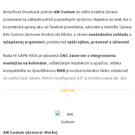
Airsoftové blowback pištole
AW Custom
sú veľmi kvalitné zbrane
postavené na základe pištolí popredných výrobcov. Nejedná sa však iba o
kozmetické úpravy ako sú farebné prevedenia, rukoväte a mieridlá. Úpravy
AW Custom (Armorer Works) idú hlbšie, a okrem
nevšedného vzhľadu
a
vylepšenej ergonómii
, prináša tiež
vyšší výkon, presnosť a účinnosť
.
Rada HI-CAPA HX26 je vybavená
CNC záverom s integrovanou
montážou na kolimátor
, odľahčeným kladivkom a spúšťou. Vďaka
kompatibilite so špecifikáciou
RMR
je možné kolimátor ľahko inštalovať
na zadnú časť záveru. Pištoľ v konfigurácii 4.3“ je konštruovaná tak, aby
bola kompaktná a napriek tomu plne funkčná ako plná verzia 5.1. Pištoľ
Celý text
má tiež integrovanú spodnú lištou pre inštaláciu príslušenstva ako sú
svietidlo alebo laser. Ďalším vylepšením je
zväčšená pätka pažbičky
pre
lepší a istejší úchop.
Vlastnosti
AW Custom (Armorer Works)