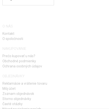
O NÁS
Kontakt
O spoločnosti
NAKUPOVANIE
Prečo kupovať u nás?
Obchodné podmienky
Ochrana osobných údajov
OBJEDNÁVKY
Reklamácie a vrátenie tovaru
Môj účet
Zoznam objednávok
Storno objednávky
Časté otázky
Návod na riešenie porúch