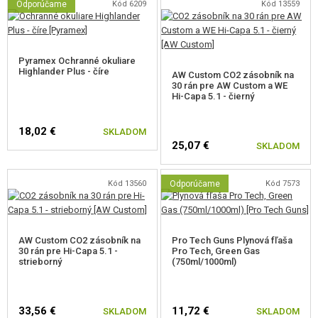
Odporúčame
Kód 6209
Kód 13559
Pyramex Ochranné okuliare
Highlander Plus - číre
AW Custom CO2 zásobník na
30 rán pre AW Custom a WE
Hi-Capa 5.1 - čierný
18,02 €
SKLADOM
25,07 €
SKLADOM
Kód 13560
Odporúčame
Kód 7573
AW Custom CO2 zásobník na
Pro Tech Guns Plynová fľaša
30 rán pre Hi-Capa 5.1 -
Pro Tech, Green Gas
strieborný
(750ml/1000ml)
33,56 €
11,72 €
SKLADOM
SKLADOM