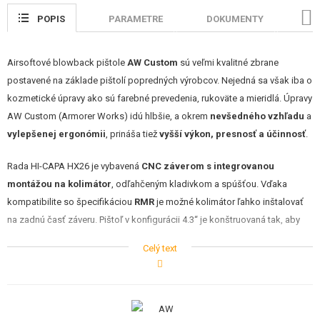
STAVEBNICE, MODELY
POPIS
PARAMETRE
DOKUMENTY
HO
REKLAMNÉ PREDMETY
Airsoftové blowback pištole
AW Custom
sú veľmi kvalitné zbrane
POŠKODENÝ, POUŽITÝ TOVAR
postavené na základe pištolí popredných výrobcov. Nejedná sa však iba o
kozmetické úpravy ako sú farebné prevedenia, rukoväte a mieridlá. Úpravy
NOVÝ TOVAR
AW Custom (Armorer Works) idú hlbšie, a okrem
nevšedného vzhľadu
a
vylepšenej ergonómii
, prináša tiež
vyšší výkon, presnosť a účinnosť
.
ZĽAVY, AKCIE
Rada HI-CAPA HX26 je vybavená
CNC záverom s integrovanou
KONTAKT
montážou na kolimátor
, odľahčeným kladivkom a spúšťou. Vďaka
kompatibilite so špecifikáciou
RMR
je možné kolimátor ľahko inštalovať
na zadnú časť záveru. Pištoľ v konfigurácii 4.3“ je konštruovaná tak, aby
bola kompaktná a napriek tomu plne funkčná ako plná verzia 5.1. Pištoľ
Celý text
má tiež integrovanú spodnú lištou pre inštaláciu príslušenstva ako sú
svietidlo alebo laser. Ďalším vylepšením je
zväčšená pätka pažbičky
pre
lepší a istejší úchop.