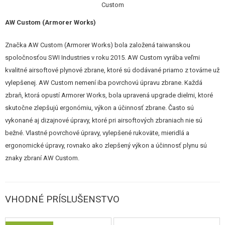
Vlastnosti
AW Custom (Armorer Works)
Kompaktná verzia 4.3“
CNC celokovový záver navrhnutý pre inštaláciu kolimátora
(špecifikácia RMR)
Značka AW Custom (Armorer Works) bola založená taiwanskou
Polo-automatický režim streľby
spoločnosťou SWI Industries v roku 2015. AW Custom vyrába veľmi
Kvalitný, pevný polymérový rám (pažbička)
kvalitné airsoftové plynové zbrane, ktoré sú dodávané priamo z továrne už
Integrovaná kovová spodná RIS lišta pre príslušenstvo
vylepšenej. AW Custom nemení iba povrchovú úpravu zbrane. Každá
Unikátna polymérová pažbička so zväčšenou pätkou
Lúčik spúšte s drážkami pre prsty pre pevnejší úchop
zbraň, ktorá opustí Armorer Works, bola upravená upgrade dielmi, ktoré
Funkčná poistka na ráme a obojstranná páčka poistky
skutočne zlepšujú ergonómiu, výkon a účinnosť zbrane. Často sú
Kolimátor je iba nefunkčná imitácia
s priehľadovým sklíčkom, na
vykonané aj dizajnové úpravy, ktoré pri airsoftových zbraniach nie sú
ktorom je namaľovaná bodka
bežné. Vlastné povrchové úpravy, vylepšené rukoväte, mieridlá a
Svetlovodná predná muška
Robustný záver a spodný rám dávajú pištoľ pri výstrele silný spätný
ergonomické úpravy, rovnako ako zlepšený výkon a účinnosť plynu sú
ráz.
znaky zbraní AW Custom.
Obsah balenia
Pistole
VHODNÉ PRÍSLUŠENSTVO
Zásobník HXMG06
RMR montáž na RIS lištu
Nefunkčná imitácia kolimátora