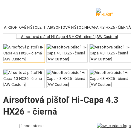
|
|
AIRSOFTOVÉ PIŠTOLE
AIRSOFTOVÁ PIŠTOĽ HI-CAPA 4.3 HX26 - ČIERNÁ
KATEGÓRIE
AIRSOFTOVÉ ZBRANE
VZDUCHOVÉ ZBRANE, PRAKY
GRANÁTOMETY, GRANÁTY
GULIČKY, PLYN
AKUMULÁTORY, NABÍJAČKY
Airsoftová pištoľ Hi-Capa 4.3
HX26 - čierná
ZÁSOBNÍKY, PLNIČKY
OKULIARE, MASKY
| 1 hodnotenie