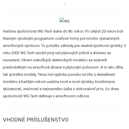
zväčšiť tak veľkosť pažbičky.
Rám zbrane je rovnako ako predloha z odolného nylonu a záver kovový.
Záver má tiež rotačný zamykací systém. Muška a plexi majú fluorescenčnú
História spoločnosti WE-Tech siaha do 80. rokov. Po celých 20 rokov boli
úpravu pre rýchlejšie mierenie - v tme svietia. V prednej časti je pod
hlavným výrobným programom oceľové formy pre mnoho významných
hlavnou integrovaná RIS lišta, umožňujúca pripevniť napríklad svietidlo
airsoftových výrobcov. To položilo základy pre vlastné špičkové výrobky. V
alebo laser.
roku 2003 WE-Tech vyrobil prvý rad plynových pištolí a doteraz sa
nezastavil. Okrem niekoľkých elektrických modelov sa sústredí
Poistka je obojstranná a okrem klasického zaistenia navyše vie vypustiť
predovšetkým na airsoftové zbrane s plynovým pohonom. A to ako dlhé,
natiahnutý kohútik.
tak aj krátke modely. Teraz má najširšiu ponuku na trhu s desiatkami
Kovový zásobník má kapacitu 25 rán.
modelov a každým rokom uvádza nové a nové výrobky. Kombinácia
skúseností, zručností a neúnavného úsilia o dokonalosť je to, čo dnes
Ide o plynovú pištoľ (na hnací plyn Green Gas), ktorá okrem streľby
spoločnosť WE-Tech definuje v airsoftovom odbore.
guličiek tiež zakaždým realisticky "hodí" záverom dozadu - tzv. Blowback
systém. Airsoftové plynové pištole patria, vďaka svojej funkcii, rozborke a
systémom údržby, medzi najrealistickejšie airsoftové zbrane.
VHODNÉ PRÍSLUŠENSTVO