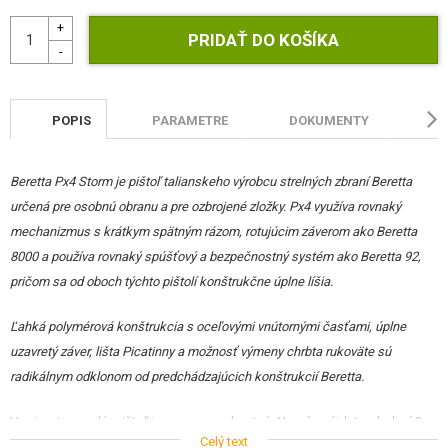
STAVEBNICE, MODELY
REKLAMNÉ PREDMETY
POŠKODENÝ, POUŽITÝ TOVAR
POPIS
PARAMETRE
DOKUMENTY
HO
NOVÝ TOVAR
Beretta Px4 Storm je pištoľ talianskeho výrobcu strelných zbraní Beretta
ZĽAVY, AKCIE
určená pre osobnú obranu a pre ozbrojené zložky. Px4 využíva rovnaký
mechanizmus s krátkym spätným rázom, rotujúcim záverom ako Beretta
KONTAKT
8000 a používa rovnaký spúšťový a bezpečnostný systém ako Beretta 92,
pričom sa od oboch týchto pištolí konštrukčne úplne líšia.
Ľahká polymérová konštrukcia s oceľovými vnútornými časťami, úplne
uzavretý záver, lišta Picatinny a možnosť výmeny chrbta rukoväte sú
radikálnym odklonom od predchádzajúcich konštrukcií Beretta.
Hoci sa to nezdá, pištoľ je pomerne robustná. Navyše nájdete v balení 2
Celý text
náhradné rúčky, ktoré môžete, podľa potreby úchopu strelca, meniť a