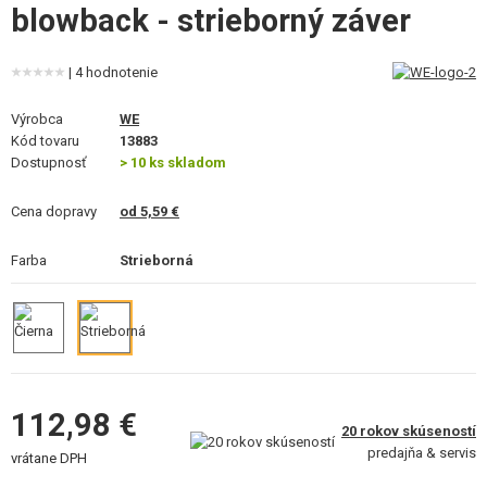
blowback - strieborný záver
VÝSTROJ, UNIFORMY, PÚZDRA
MASKOVANIE, FARBY, PÁSKY
| 4 hodnotenie
VYSIELAČKY, HEADSETY, KAMERY
Výrobca
WE
Kód tovaru
13883
DOPLNKY K ZBRANIAM, POPRUHY
Dostupnosť
> 10 ks skladom
NÁHRADNÉ DIELY ZBRANÍ, UPGRADE
Cena dopravy
od 5,59 €
SERVIS A ÚDRŽBA ZBRANÍ
Farba
Strieborná
SEBAOBRANA, VÝCVIK, NOŽE
TERČE, STRELNICE
OUTDOOR A BUSHCRAFT
112,98 €
20 rokov skúseností
JEDLO
predajňa & servis
vrátane DPH