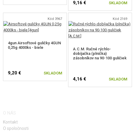
9,16 €
SKLADOM
Kód 3967
Kód 2169
4gun Airsoftové guličky 4GUN
0,25g 4000ks - biele
A.C.M. Ručné rýchlo-
dobíjačka (plnička)
zásobníkov na 90-100 guličiek
9,20 €
SKLADOM
4,16 €
SKLADOM
O NÁS
Kontakt
O spoločnosti