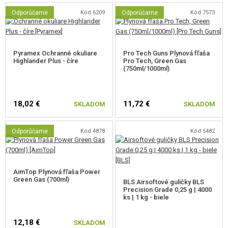
Odporúčame
Kód 6209
Odporúčame
Kód 7573
Pyramex Ochranné okuliare
Pro Tech Guns Plynová fľaša
Highlander Plus - číre
Pro Tech, Green Gas
(750ml/1000ml)
18,02 €
11,72 €
SKLADOM
SKLADOM
Odporúčame
Kód 4878
Kód 5482
AimTop Plynová fľaša Power
Green Gas (700ml)
BLS Airsoftové guličky BLS
Precision Grade 0,25 g | 4000
ks | 1 kg - biele
12,18 €
SKLADOM