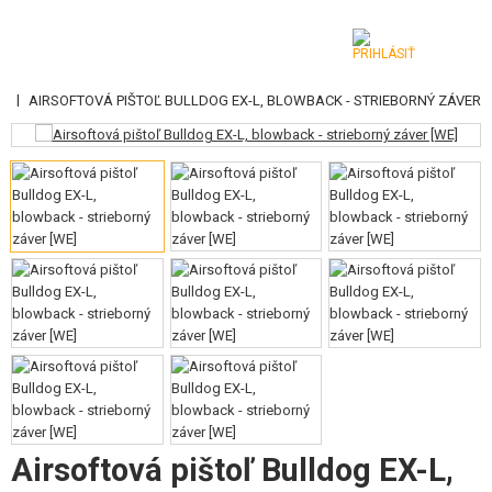
|
LE
AIRSOFTOVÁ PIŠTOĽ BULLDOG EX-L, BLOWBACK - STRIEBORNÝ ZÁVER
KATEGÓRIE
AIRSOFTOVÉ ZBRANE
VZDUCHOVÉ ZBRANE, PRAKY
GRANÁTOMETY, GRANÁTY
GULIČKY, PLYN
AKUMULÁTORY, NABÍJAČKY
ZÁSOBNÍKY, PLNIČKY
OKULIARE, MASKY
Airsoftová pištoľ Bulldog EX-L,