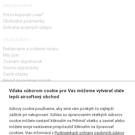
NAKUPOVANIE
Prečo kupovať u nás?
Obchodné podmienky
Ochrana osobných údajov
OBJEDNÁVKY
Reklamácie a vrátenie tovaru
Môj účet
Zoznam objednávok
Storno objednávky
Časté otázky
Návod na riešenie porúch
Vďaka súborom cookie pre Vás môžeme vytvárať stále
PRIHLÁS SA K ODBERU
lepší airsoftový obchod
Súbory cookie používame, aby sme vám poskytli čo najlepší
zážitok pri nakupovaní. Súhlas so spracovaním všetkých súborov
cookie môžete nastaviť kliknutím na Prihmúť všetko a zavrieť alebo
SLEDUJ NÁS
môžete svoje nastavenie prispôsobiť kliknutím na Spravovať
cookies. Viac informácií v
Podmienkach ochrany osobných údajov
.