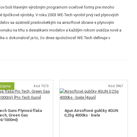
 rokov boli hlavným výrobným programom oceľové formy pre mnoho
é špičkové výrobky. V roku 2003 WE-Tech vyrobil prvý rad plynových
modelov sa sústredí predovšetkým na airsoftové zbrane s plynovým
iu ponuku na trhu s desiatkami modelov a každým rokom uvádza nové a
lia o dokonalosť je to, čo dnes spoločnosť WE-Tech definuje v
účame
Kód 7573
Kód 3967
ech Guns Plynová fľaša
4gun Airsoftové guličky 4GUN
ech, Green Gas
0,25g 4000ks - biele
l/1000ml)