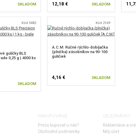
12,18 €
11,7
SKLADOM
SKLADOM
Kód 5482
Kód 2169
A.C.M. Ručné rýchlo-dobíjačka
(plnička) zásobníkov na 90-100
ové guličky BLS
guličiek
ade 0,25 g | 4000 ks
e
4,16 €
SKLADOM
SKLADOM
NAKUPOVANIE
OBJEDNÁVKY
Prečo kupovať u nás?
Reklamácie a vrá
Obchodné podmienky
Môj účet