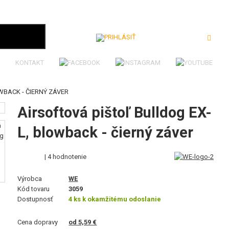
Prihlásiť
KONTAKT
WBACK - ČIERNÝ ZÁVER
Airsoftová pištoľ Bulldog EX-
L, blowback - čierný záver
| 4 hodnotenie
Výrobca
WE
Kód tovaru
3059
Dostupnosť
4 ks k okamžitému odoslanie
Cena dopravy
od 5,59 €