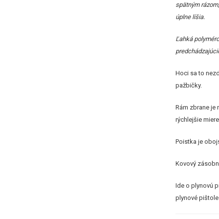
spätným rázom, 
úplne líšia.
Ľahká polymérov
predchádzajúcic
Hoci sa to nezd
pažbičky.
Rám zbrane je 
rýchlejšie miere
Poistka je oboj
Kovový zásobní
Ide o plynovú p
plynové pištole