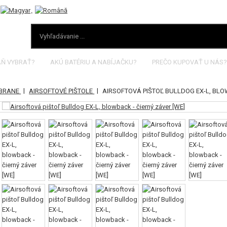
AŇ VYBRAŤ?
AKÚ BATÉRIU A NABÍJAČKU?
PREČO KUPOVAŤ U NÁS?
|
|
ZBRANE
AIRSOFTOVÉ PIŠTOLE
AIRSOFTOVÁ PIŠTOĽ BULLDOG EX-L, BLO