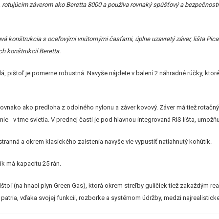
rotujúcim záverom ako Beretta 8000 a používa rovnaký spúšťový a bezpečnostný
á konštrukcia s oceľovými vnútornými časťami, úplne uzavretý záver, lišta Pi
h konštrukcií Beretta.
á, pištoľ je pomerne robustná. Navyše nájdete v balení 2 náhradné rúčky, ktor
rovnako ako predloha z odolného nylonu a záver kovový. Záver má tiež rotačn
nie - v tme svietia. V prednej časti je pod hlavnou integrovaná RIS lišta, umožňu
stranná a okrem klasického zaistenia navyše vie vypustiť natiahnutý kohútik.
k má kapacitu 25 rán.
ištoľ (na hnací plyn Green Gas), ktorá okrem streľby guličiek tiež zakaždým r
 patria, vďaka svojej funkcii, rozborke a systémom údržby, medzi najrealisticke