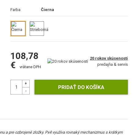
Farba
Čierna
108,78
20 rokov skúseností
€
predajňa & servis
vrátane DPH
ranu a pre ozbrojené zložky. Px4 využíva rovnaký mechanizmus s krátkym