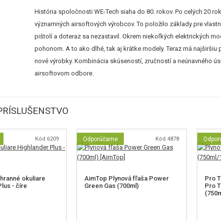
História spoločnosti WE-Tech siaha do 80. rokov. Po celých 20
významných airsoftových výrobcov. To položilo základy pre vlastn
pištolí a doteraz sa nezastavil. Okrem niekoľkých elektrických 
pohonom. A to ako dlhé, tak aj krátke modely. Teraz má najširš
nové výrobky. Kombinácia skúseností, zručností a neúnavného úsi
airsoftovom odbore.
PRÍSLUŠENSTVO
Kód 6209
Odporúčame
Kód 4878
Odpor
ranné okuliare
AimTop Plynová fľaša Power
Pro T
lus - číre
Green Gas (700ml)
Pro T
(750m