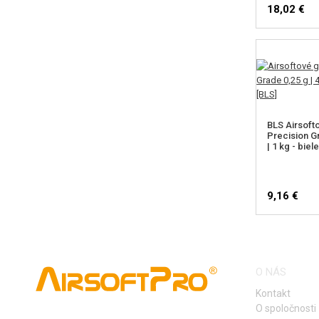
18,02 €
BLS Airsoft
Precision Gr
| 1 kg - biel
9,16 €
O NÁS
Kontakt
O spoločnosti