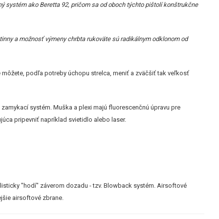
 systém ako Beretta 92, pričom sa od oboch týchto pištolí konštrukčne
catinny a možnosť výmeny chrbta rukoväte sú radikálnym odklonom od
é môžete, podľa potreby úchopu strelca, meniť a zväčšiť tak veľkosť
ý zamykací systém. Muška a plexi majú fluorescenčnú úpravu pre
júca pripevniť napríklad svietidlo alebo laser.
ealisticky "hodí" záverom dozadu - tzv. Blowback systém. Airsoftové
jšie airsoftové zbrane.