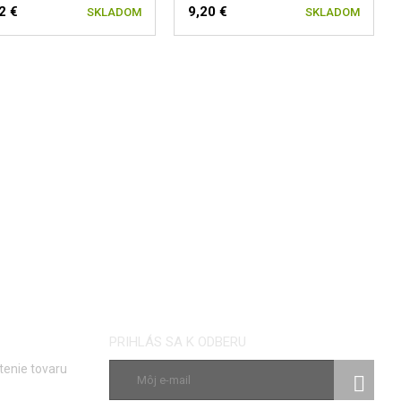
2 €
9,20 €
SKLADOM
SKLADOM
PRIHLÁS SA K ODBERU
tenie tovaru