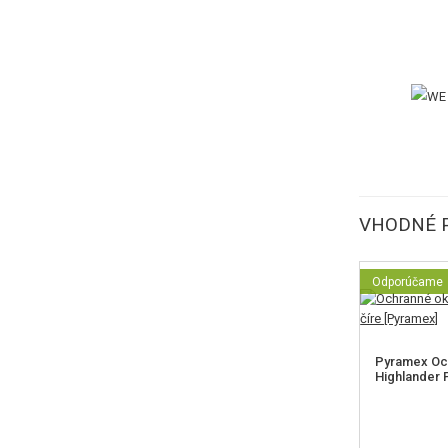
VHODNÉ 
Odporúčame
Pyramex Och
Highlander P