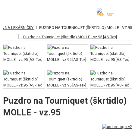
|
RÁ NA LEKÁRNIČKY
PUZDRO NA TOURNIQUET (ŠKRTIDLO) MOLLE - VZ.95
KATEGÓRIE
AIRSOFTOVÉ ZBRANE
VZDUCHOVÉ ZBRANE, PRAKY
GRANÁTOMETY, GRANÁTY
GULIČKY, PLYN
AKUMULÁTORY, NABÍJAČKY
Puzdro na Tourniquet (škrtidlo)
MOLLE - vz.95
ZÁSOBNÍKY, PLNIČKY
OKULIARE, MASKY