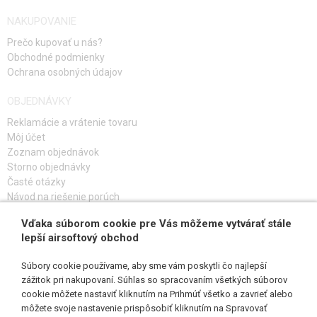
NAKUPOVANIE
Prečo kupovať u nás?
Obchodné podmienky
Ochrana osobných údajov
OBJEDNÁVKY
Reklamácie a vrátenie tovaru
Môj účet
Zoznam objednávok
Storno objednávky
Časté otázky
Návod na riešenie porúch
Vďaka súborom cookie pre Vás môžeme vytvárať stále
PRIHLÁS SA K ODBERU
lepší airsoftový obchod
Súbory cookie používame, aby sme vám poskytli čo najlepší
zážitok pri nakupovaní. Súhlas so spracovaním všetkých súborov
cookie môžete nastaviť kliknutím na Prihmúť všetko a zavrieť alebo
SLEDUJ NÁS
môžete svoje nastavenie prispôsobiť kliknutím na Spravovať