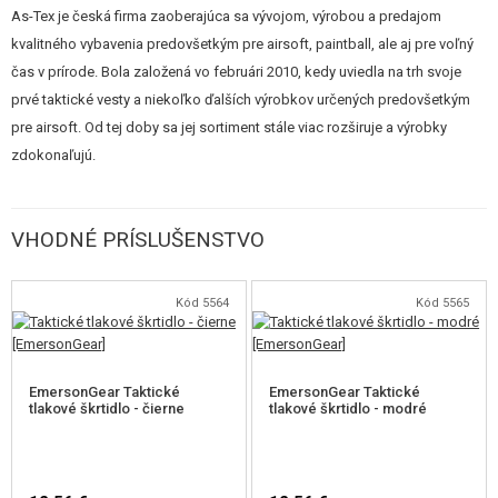
As-Tex je česká firma zaoberajúca sa vývojom, výrobou a predajom
Tourniquet nie je súčasťou puzdra.
kvalitného vybavenia predovšetkým pre airsoft, paintball, ale aj pre voľný
čas v prírode. Bola založená vo februári 2010, kedy uviedla na trh svoje
prvé taktické vesty a niekoľko ďalších výrobkov určených predovšetkým
pre airsoft. Od tej doby sa jej sortiment stále viac rozširuje a výrobky
VZ.95
zdokonaľujú.
Maskovací vzor používaný Armádou Českej republiky. Obsahuje
VHODNÉ PRÍSLUŠENSTVO
nepravidelná pole farby čiernej, tmavo hnedé, olivovo zelenej a svetlo
zelenej. Od klasického amerického vzoru woodland sa líšia použitím
menšieho množstva tmavej farby. Je vyvinutý špeciálne pre podmienky a
Kód 5564
Kód 5565
prostredie ČR. Ďalšou variantou vz.95 je Desert určený pre púštne
prostredie. Použitý materiál je od rovnakého výrobcu, a má obdobné
špecifikácie, ako materiál ULENA používaný na výrobu výstroja AČR.
EmersonGear Taktické
EmersonGear Taktické
tlakové škrtidlo - čierne
tlakové škrtidlo - modré