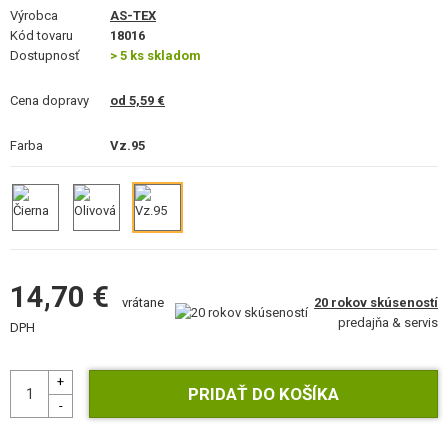
VÝSTROJ, UNIFORMY, PÚZDRA
Výrobca
AS-TEX
Kód tovaru
18016
Dostupnosť
MASKOVANIE, FARBY, PÁSKY
> 5 ks skladom
Cena dopravy
VYSIELAČKY, HEADSETY, KAMERY
od 5,59 €
Farba
DOPLNKY K ZBRANIAM, POPRUHY
Vz.95
NÁHRADNÉ DIELY ZBRANÍ, UPGRADE
SERVIS A ÚDRŽBA ZBRANÍ
SEBAOBRANA, VÝCVIK, NOŽE
14,70 €
20 rokov skúseností
vrátane
predajňa & servis
TERČE, STRELNICE
DPH
OUTDOOR A BUSHCRAFT
JEDLO