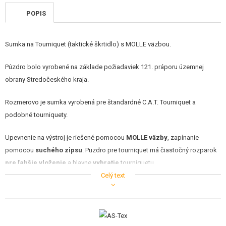
STAVEBNICE, MODELY
POPIS
REKLAMNÉ PREDMETY
Sumka na Tourniquet (taktické škrtidlo) s MOLLE väzbou.
POŠKODENÝ, POUŽITÝ TOVAR
Púzdro bolo vyrobené na základe požiadaviek 121. práporu územnej
NOVÝ TOVAR
obrany Stredočeského kraja.
Rozmerovo je sumka vyrobená pre štandardné C.A.T. Tourniquet a
ZĽAVY, AKCIE
podobné tourniquety.
KONTAKT
Upevnenie na výstroj je riešené pomocou
MOLLE väzby
, zapínanie
pomocou
suchého zipsu
. Puzdro pre tourniquet má čiastočný rozparok
pre ľahšie vloženie
a hlavne
vybratie
tourniquetu.
Celý text
Sumka je opatrená výrazným
červeným značením v tvare písmena "T"
a
červeným úchytom
na konci chlopne. Tieto prvky slúžia
na okamžitú
identifikáciu
tourniquetu medzi ostatné výstroje na veste či nosiči plátov,
čo je
v kritických situáciách kľúčové
.