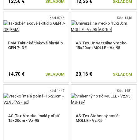
12,56 €
12,56 €
SKLADOM
SKLADOM
RIPSTOP
Kód 8748
Kód 1446
Jedná sa o tkaninu vyvinutú v USA v čase druhej svetovej vojny. Je
vyrobená zvláštne technikou a vyznačuje sa veľmi dobrým pomerom
hmotnosti k stabilite a vo vysokej tržné pevnosti. Do tenké textílie sú
zatkány s odstupom 5-8 mm tučnejšia osnovné alebo aj útkové nite, tovar
FMA Taktické tlakové škrtidlo
AS-Tex Univerzálne vrecko
GEN 7- DE
15x20cm MOLLE - Vz.95
tak dostáva členitou štruktúru. Použitý materiál je od rovnakého výrobca, a
má podobné špecifikácie, ako materiál ULEN používaný na výrobu výstroja
AČR.
14,70 €
20,16 €
SKLADOM
SKLADOM
Kód 1447
Kód 1451
AS-Tex Vrecko 'malá poľná'
AS-Tex Stehenný nosič
15x20cm - Vz.95
MOLLE - Vz.95