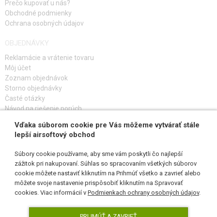
Prečo kupovať u nás?
Obchodné podmienky
Ochrana osobných údajov
OBJEDNÁVKY
Reklamácie a vrátenie tovaru
Môj účet
Zoznam objednávok
Storno objednávky
Časté otázky
Návod na riešenie porúch
Vďaka súborom cookie pre Vás môžeme vytvárať stále
PRIHLÁS SA K ODBERU
lepší airsoftový obchod
Súbory cookie používame, aby sme vám poskytli čo najlepší
zážitok pri nakupovaní. Súhlas so spracovaním všetkých súborov
cookie môžete nastaviť kliknutím na Prihmúť všetko a zavrieť alebo
SLEDUJ NÁS
môžete svoje nastavenie prispôsobiť kliknutím na Spravovať
cookies. Viac informácií v
Podmienkach ochrany osobných údajov
.
PRIJMÚŤ A ZAVRIEŤ