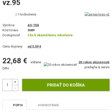
vz.95
VÝSTROJ, UNIFORMY, PÚZDRA
MASKOVANIE, FARBY, PÁSKY
| 1 hodnotenie
Výrobca
VYSIELAČKY, HEADSETY, KAMERY
AS-TEX
Kód tovaru
3689
Dostupnosť
2 ks k okamžitému odoslanie
DOPLNKY K ZBRANIAM, POPRUHY
Cena dopravy
od 5,59 €
NÁHRADNÉ DIELY ZBRANÍ, UPGRADE
22,68 €
SERVIS A ÚDRŽBA ZBRANÍ
20 rokov skúseností
vrátane
predajňa & servis
DPH
SEBAOBRANA, VÝCVIK, NOŽE
TERČE, STRELNICE
OUTDOOR A BUSHCRAFT
JEDLO
POPIS
HODNOTENIE