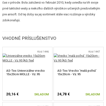
čas v prírode. Bola založená vo februári 2010, kedy uviedla na trh svoje
nepravidelná pole farby čiernej, tmavo hnedé, olivovo zelenej a svetlo
prvé taktické vesty a niekoľko ďalších výrobkov určených predovšetkým
zelenej. Od klasického amerického vzoru woodland sa líšia použitím
pre airsoft. Od tej doby sa jej sortiment stále viac rozširuje a výrobky
menšieho množstva tmavej farby. Je vyvinutý špeciálne pre podmienky a
zdokonaľujú.
prostredie ČR. Ďalšou variantou vz.95 je Desert určený pre púštne
prostredie. Použitý materiál je od rovnakého výrobcu, a má obdobné
špecifikácie, ako materiál ULENA používaný na výrobu výstroja AČR.
VHODNÉ PRÍSLUŠENSTVO
Kód 1446
Kód 1447
RIPSTOP
AS-Tex Univerzálne vrecko
AS-Tex Vrecko 'malá poľná'
15x20cm MOLLE - Vz.95
15x20cm - Vz.95
Jedná sa o tkaninu vyvinutú v USA v čase druhej svetovej vojny. Je
vyrobená zvláštne technikou a vyznačuje sa veľmi dobrým pomerom
hmotnosti k stabilite a vo vysokej tržné pevnosti. Do tenké textílie sú
zatkány s odstupom 5-8 mm tučnejšia osnovné alebo aj útkové nite, tovar
20,16 €
24,78 €
SKLADOM
SKLADOM
tak dostáva členitou štruktúru. Použitý materiál je od rovnakého výrobca, a
má podobné špecifikácie, ako materiál ULEN používaný na výrobu výstroja