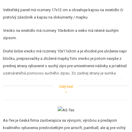
STAVEBNICE, MODELY
Veliteľský panel má rozmery 17x12 cm a obsahuje kapsu na svietidlo či
REKLAMNÉ PREDMETY
pistolvý zásobník a kapsu na dokumenty / mapku.
POŠKODENÝ, POUŽITÝ TOVAR
Vrecko na svietidlo má rozmery 10x4x4cm a vieko má istené suchým
zipsom.
NOVÝ TOVAR
Druhé širšie vrecko má rozmery 10x11x3cm a je vhodné pre uloženie napr
bločku, prepisovačky a zložené mapky.Toto vrecko je potom navyše z
ZĽAVY, AKCIE
prednej strany vybavené o suchý zips pre umiestnenie nášivky a je taktiež
uzatvárateľná pomocou suchého zipsu. Zo zadnej strany je sumka
KONTAKT
opatrená molle väzbou pre prichytenie na vestu či inú výstroj vybavenú
Celý text
touto väzbou.
VZ.95
As-Tex je česká firma zaoberajúca sa vývojom, výrobou a predajom
kvalitného vybavenia predovšetkým pre airsoft, paintball, ale aj pre voľný
Maskovací vzor používaný Armádou Českej republiky. Obsahuje