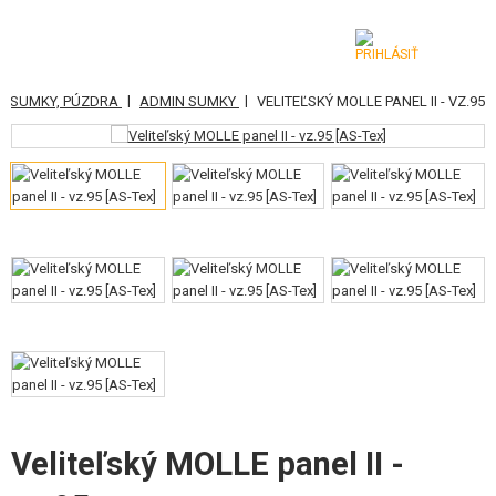
|
|
, SUMKY, PÚZDRA
ADMIN SUMKY
VELITEĽSKÝ MOLLE PANEL II - VZ.95
KATEGÓRIE
AIRSOFTOVÉ ZBRANE
VZDUCHOVÉ ZBRANE, PRAKY
GRANÁTOMETY, GRANÁTY
GULIČKY, PLYN
AKUMULÁTORY, NABÍJAČKY
ZÁSOBNÍKY, PLNIČKY
Veliteľský MOLLE panel II -
OKULIARE, MASKY