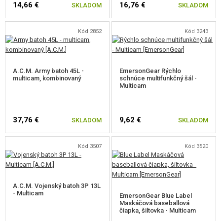
14,66 €
16,76 €
SKLADOM
SKLADOM
bushcraft.
Kód 2852
Kód 3243
A.C.M. Army batoh 45L -
EmersonGear Rýchlo
multicam, kombinovaný
schnúce multifunkčný šál -
Multicam
37,76 €
9,62 €
SKLADOM
SKLADOM
Kód 3507
Kód 3520
A.C.M. Vojenský batoh 3P 13L
- Multicam
EmersonGear Blue Label
Maskáčová baseballová
čiapka, šiltovka - Multicam