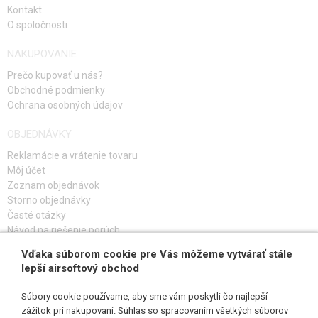
Kontakt
O spoločnosti
NAKUPOVANIE
Prečo kupovať u nás?
Obchodné podmienky
Ochrana osobných údajov
OBJEDNÁVKY
Reklamácie a vrátenie tovaru
Môj účet
Zoznam objednávok
Storno objednávky
Časté otázky
Návod na riešenie porúch
Vďaka súborom cookie pre Vás môžeme vytvárať stále
PRIHLÁS SA K ODBERU
lepší airsoftový obchod
Súbory cookie používame, aby sme vám poskytli čo najlepší
zážitok pri nakupovaní. Súhlas so spracovaním všetkých súborov