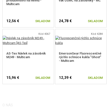
príslušenstvo na helmu -
vak USMC na zásobníky - MC
Multicam
12,56 €
24,78 €
SKLADOM
SKLADOM
Kód 4067
Kód 4284
AS-Tex Návlek na zásobník
EmersonGear Fluorescenčné
M249 - Multicam
rýchlo schnúce kukla "Ghost"
- Multicam
15,96 €
12,39 €
SKLADOM
SKLADOM
O NÁS