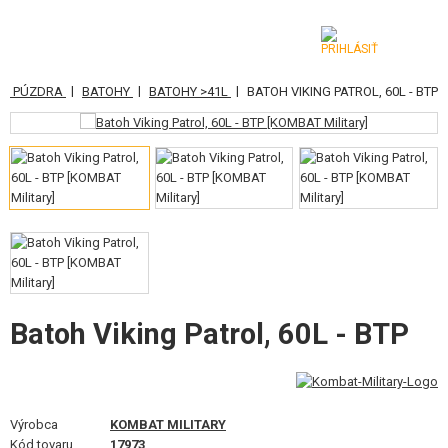
|
|
|
MY, PÚZDRA
BATOHY
BATOHY >41L
BATOH VIKING PATROL, 60L - BTP
KATEGÓRIE
AIRSOFTOVÉ ZBRANE
VZDUCHOVÉ ZBRANE, PRAKY
GRANÁTOMETY, GRANÁTY
GULIČKY, PLYN
AKUMULÁTORY, NABÍJAČKY
Batoh Viking Patrol, 60L - BTP
ZÁSOBNÍKY, PLNIČKY
OKULIARE, MASKY
Výrobca
KOMBAT MILITARY
Kód tovaru
17973