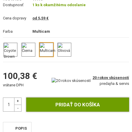
VÝSTROJ, UNIFORMY, PÚZDRA
Dostupnosť
1 ks k okamžitému odoslanie
MASKOVANIE, FARBY, PÁSKY
Cena dopravy
od 5,59 €
VYSIELAČKY, HEADSETY, KAMERY
Farba
Multicam
DOPLNKY K ZBRANIAM, POPRUHY
NÁHRADNÉ DIELY ZBRANÍ, UPGRADE
SERVIS A ÚDRŽBA ZBRANÍ
100,38 €
20 rokov skúseností
SEBAOBRANA, VÝCVIK, NOŽE
predajňa & servis
vrátane DPH
TERČE, STRELNICE
OUTDOOR A BUSHCRAFT
JEDLO
POPIS