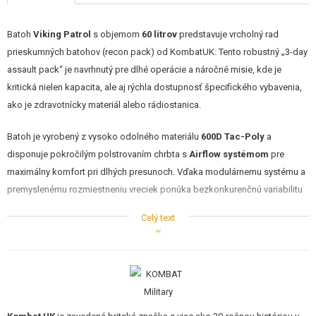
STAVEBNICE, MODELY
Batoh
Viking Patrol
s objemom
60 litrov
predstavuje vrcholný rad
REKLAMNÉ PREDMETY
prieskumných batohov (recon pack) od KombatUK. Tento robustný „3-day
assault pack“ je navrhnutý pre dlhé operácie a náročné misie, kde je
POŠKODENÝ, POUŽITÝ TOVAR
kritická nielen kapacita, ale aj rýchla dostupnosť špecifického vybavenia,
ako je zdravotnícky materiál alebo rádiostanica.
NOVÝ TOVAR
Batoh je vyrobený z vysoko odolného materiálu
600D Tac-Poly
a
ZĽAVY, AKCIE
disponuje pokročilým polstrovaním chrbta s
Airflow systémom
pre
maximálny komfort pri dlhých presunoch. Vďaka modulárnemu systému a
KONTAKT
premyslenému rozmiestneniu vreciek ponúka bezkonkurenčnú variabilitu
pri balení výstroja.
Celý text
Vlastnosti
Špecializované komory:
Samostatné priestory pre
rádiostanicu
a hydratačný vak.
Predný vyklápací
medic vrecko
/ úžitková komora pre rýchlu
prvú pomoc.