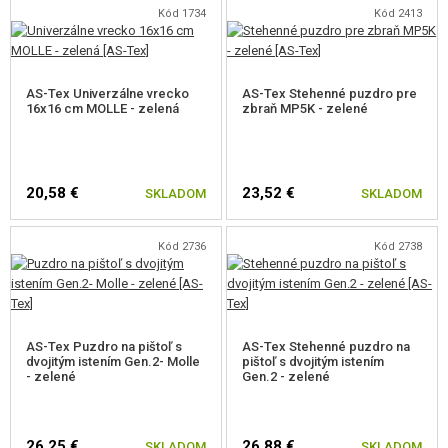
Kód 1734
Kód 2413
AS-Tex Univerzálne vrecko
AS-Tex Stehenné puzdro pre
16x16 cm MOLLE - zelená
zbraň MP5K - zelené
20,58 €
23,52 €
SKLADOM
SKLADOM
Kód 2736
Kód 2738
AS-Tex Puzdro na pištoľ s
AS-Tex Stehenné puzdro na
dvojitým istením Gen.2- Molle
pištoľ s dvojitým istením
- zelené
Gen.2 - zelené
26,25 €
26,88 €
SKLADOM
SKLADOM