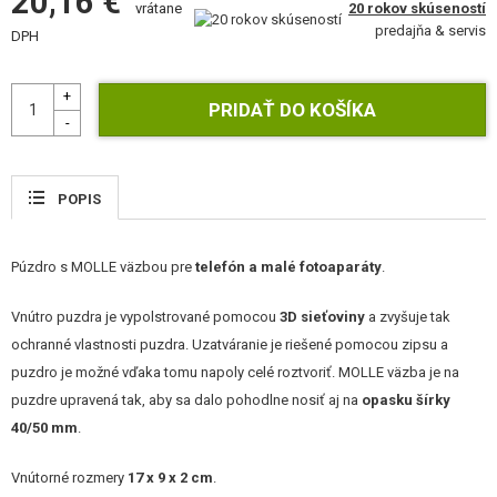
20,16 €
20 rokov skúseností
vrátane
STAVEBNICE, MODELY
predajňa & servis
DPH
REKLAMNÉ PREDMETY
POŠKODENÝ, POUŽITÝ TOVAR
NOVÝ TOVAR
POPIS
ZĽAVY, AKCIE
Púzdro s MOLLE väzbou pre
telefón a malé fotoaparáty
.
KONTAKT
Vnútro puzdra je vypolstrované pomocou
3D sieťoviny
a zvyšuje tak
ochranné vlastnosti puzdra. Uzatváranie je riešené pomocou zipsu a
puzdro je možné vďaka tomu napoly celé roztvoriť. MOLLE väzba je na
puzdre upravená tak, aby sa dalo pohodlne nosiť aj na
opasku šírky
40/50 mm
.
Vnútorné rozmery
17 x 9 x 2 cm
.