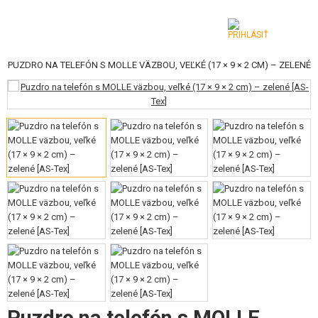
|
PUZDRO NA TELEFÓN S MOLLE VÄZBOU, VEĽKÉ (17 × 9 × 2 CM) – ZELENÉ
KATEGÓRIE
AIRSOFTOVÉ ZBRANE
VZDUCHOVÉ ZBRANE, PRAKY
GRANÁTOMETY, GRANÁTY
GULIČKY, PLYN
AKUMULÁTORY, NABÍJAČKY
ZÁSOBNÍKY, PLNIČKY
OKULIARE, MASKY