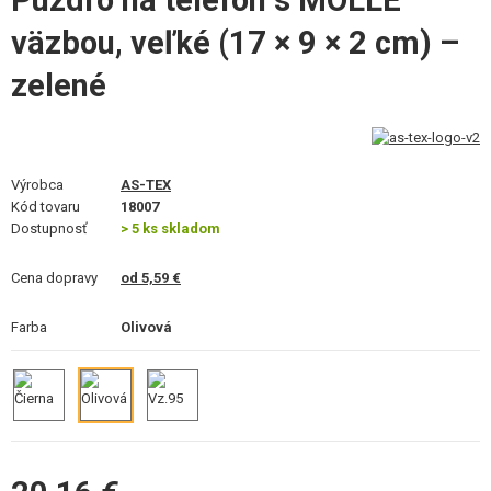
Puzdro na telefón s MOLLE
VÝSTROJ, UNIFORMY, PÚZDRA
väzbou, veľké (17 × 9 × 2 cm) –
MASKOVANIE, FARBY, PÁSKY
zelené
VYSIELAČKY, HEADSETY, KAMERY
DOPLNKY K ZBRANIAM, POPRUHY
Výrobca
AS-TEX
Kód tovaru
18007
NÁHRADNÉ DIELY ZBRANÍ, UPGRADE
Dostupnosť
> 5 ks skladom
SERVIS A ÚDRŽBA ZBRANÍ
Cena dopravy
od 5,59 €
SEBAOBRANA, VÝCVIK, NOŽE
Farba
Olivová
TERČE, STRELNICE
OUTDOOR A BUSHCRAFT
JEDLO