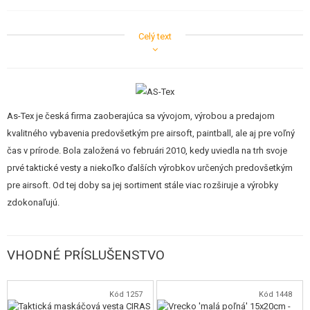
Celý text
RIPSTOP
Jedná sa o tkaninu vyvinutú v USA v čase druhej svetovej vojny. Je
vyrobená zvláštne technikou a vyznačuje sa veľmi dobrým pomerom
As-Tex je česká firma zaoberajúca sa vývojom, výrobou a predajom
hmotnosti k stabilite a vo vysokej tržné pevnosti. Do tenké textílie sú
kvalitného vybavenia predovšetkým pre airsoft, paintball, ale aj pre voľný
zatkány s odstupom 5-8 mm tučnejšia osnovné alebo aj útkové nite, tovar
čas v prírode. Bola založená vo februári 2010, kedy uviedla na trh svoje
tak dostáva členitou štruktúru. Použitý materiál je od rovnakého výrobca, a
prvé taktické vesty a niekoľko ďalších výrobkov určených predovšetkým
má podobné špecifikácie, ako materiál ULEN používaný na výrobu výstroja
pre airsoft. Od tej doby sa jej sortiment stále viac rozširuje a výrobky
AČR.
zdokonaľujú.
VHODNÉ PRÍSLUŠENSTVO
Kód 1257
Kód 1448