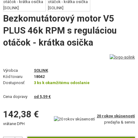
VÝSTROJ, UNIFORMY, PÚZDRA
Bezkomutátorový motor V5
MASKOVANIE, FARBY, PÁSKY
PLUS 46k RPM s reguláciou
VYSIELAČKY, HEADSETY, KAMERY
otáčok - krátka osička
DOPLNKY K ZBRANIAM, POPRUHY
NÁHRADNÉ DIELY ZBRANÍ, UPGRADE
Výrobca
SOLINK
SERVIS A ÚDRŽBA ZBRANÍ
Kód tovaru
18042
Dostupnosť
3 ks k okamžitému odoslanie
SEBAOBRANA, VÝCVIK, NOŽE
Cena dopravy
od 5,59 €
TERČE, STRELNICE
142,38 €
OUTDOOR A BUSHCRAFT
20 rokov skúseností
predajňa & servis
vrátane DPH
JEDLO