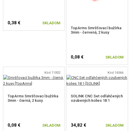
Digitálna programovacia karta
Digitálna programovacia
karta SLC Lite
, ktorá bola vyvinutá špeciálne pre
0,38 €
SKLADOM
V5 motory, dokáže
nastaviť rýchlosť motora
(resp. krútiaci moment) v
TopArms Smršťovací bužírka
3mm - červená, 2 kusy
krokoch po 1 000 otáčkach za minútu a zároveň poskytuje funkciu
sledovanie stavu batérie
. Programovacia karta je samostatné
príslušenstvo (nie je súčasťou balenia).
0,08 €
SKLADOM
Vymeniteľný oceľový hriadeľ motora
Kód 11002
Kód 16566
Vymeniteľná konštrukcia hriadeľa motora s presným
CNC obrábaním
.
Eliminuje vôľu a poskytuje lepšiu podporu osi, čím ďalej
zvyšuje
TopArms Smršťovací bužírka
SOLINK CNC Set odľahčených
3mm - čierná, 2 kusy
ozubených kolies 18:1
efektivitu
.
0,08 €
34,82 €
SKLADOM
SKLADOM