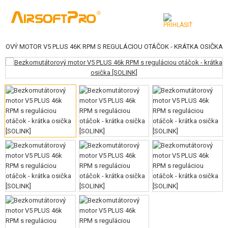
OVÝ MOTOR V5 PLUS 46K RPM S REGULÁCIOU OTÁČOK - KRÁTKA OSIČKA
KATEGÓRIE
AIRSOFTOVÉ ZBRANE
VZDUCHOVÉ ZBRANE, PRAKY
GRANÁTOMETY, GRANÁTY
GULIČKY, PLYN
AKUMULÁTORY, NABÍJAČKY
ZÁSOBNÍKY, PLNIČKY
OKULIARE, MASKY