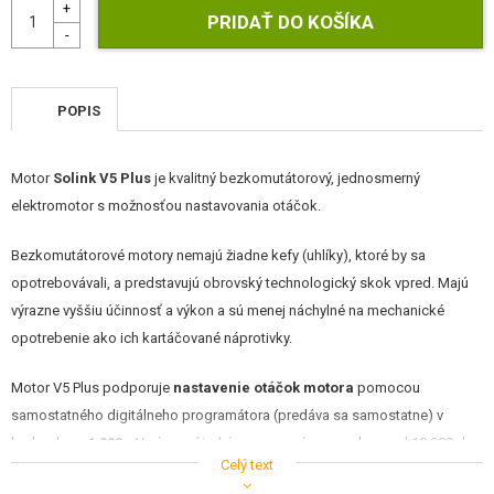
STAVEBNICE, MODELY
REKLAMNÉ PREDMETY
POPIS
POŠKODENÝ, POUŽITÝ TOVAR
NOVÝ TOVAR
Motor
Solink V5 Plus
je kvalitný bezkomutátorový, jednosmerný
elektromotor s možnosťou nastavovania otáčok.
ZĽAVY, AKCIE
Bezkomutátorové motory nemajú žiadne kefy (uhlíky), ktoré by sa
KONTAKT
opotrebovávali, a predstavujú obrovský technologický skok vpred. Majú
výrazne vyššiu účinnosť a výkon a sú menej náchylné na mechanické
opotrebenie ako ich kartáčované náprotivky.
Motor V5 Plus podporuje
nastavenie otáčok motora
pomocou
samostatného digitálneho programátora (predáva sa samostatne) v
krokoch
po 1 000 ot/min
so širokým pracovným rozsahom od 10 000 do
Celý text
46 000 ot/min.