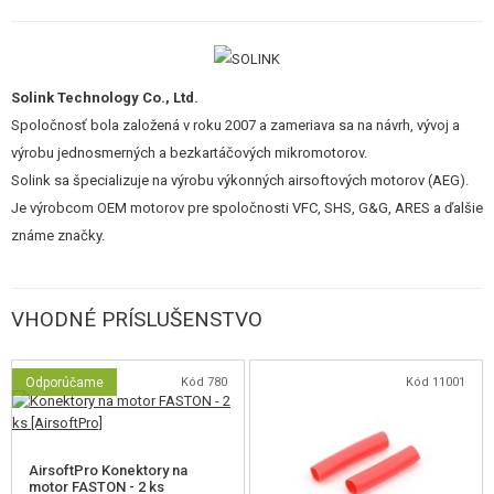
Upgrade na Solink V5 zaistí
výrazné zvýšenie výkonu
- sily motora.
VERZIA
Solink Technology Co., Ltd.
V5 PLUS 46k
, krátka osička
Spoločnosť bola založená v roku 2007 a zameriava sa na návrh, vývoj a
výrobu jednosmerných a bezkartáčových mikromotorov.
Solink sa špecializuje na výrobu výkonných airsoftových motorov (AEG).
Je výrobcom OEM motorov pre spoločnosti VFC, SHS, G&G, ARES a ďalšie
Rozlúčte sa so západkou spätného chodu
známe značky.
Jednosmerná konštrukcia ložísk
zabraňuje spätnému otáčaniu kolies
a motora. Rozlúčte sa so západkou spätného chodu a privítajte nový
VHODNÉ PRÍSLUŠENSTVO
pohon vášho mechaboxu.
Odporúčame
Kód 780
Kód 11001
AirsoftPro Konektory na
motor FASTON - 2 ks