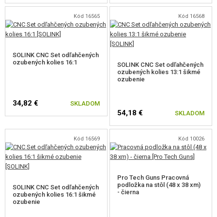
Kód 16565
Kód 16568
Vylepšené čelo motora
U nového radu Plus je čelo motora prepracované, aby bolo zaistené
SOLINK CNC Set odľahčených
ozubených kolies 16:1
ideálne uloženie motora v rôznych zostavách.
SOLINK CNC Set odľahčených
ozubených kolies 13:1 šikmé
ozubenie
34,82 €
SKLADOM
Ďalšie vylepšenia radu Plus
54,18 €
SKLADOM
Kompatibilita s ETU aktívnou brzdou.
Integrovaná
ochrana proti prehriatiu
a núdzové zastavenie.
Kód 16569
Kód 10026
Kvalitný odnímateľný pastorok s D-výrezom pre jednoduchú výmenu.
CNC hliníkové telo motora.
Väčší rozsah vstupného napätia
7,2 - 16,8 V
.
Pre pružiny až
M190
.
Pro Tech Guns Pracovná
podložka na stôl (48 x 38 xm)
SOLINK CNC Set odľahčených
- čierna
ozubených kolies 16:1 šikmé
ozubenie