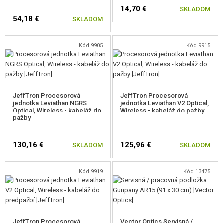
14,70 €
SKLADOM
ŠPECIFIKÁCIA
54,18 €
SKLADOM
Kvalitný CNC hliníkový plášť.
Kód 9905
Kód 9915
Kompletná konštrukcia in-runnera (vonkajší plášť nerotuje) s
maximálnym výkonom a krútiacim momentom
.
Kvalitné medené vinutie odolné voči vysokým teplotám.
Kvalitné magnety.
Kvalitný odnímateľný pastorok s D-výrezom pre jednoduchú výmenu.
JeffTron Procesorová
JeffTron Procesorová
Pracovné napätie 7,2 - 16,8 V (2 až 4 článkové lítium polymér batérie).
jednotka Leviathan NGRS
jednotka Leviathan V2 Optical,
Kompatibilný s procesorovými jednotkami Leviathan, Titan, Aster,
Optical, Wireless - kabeláž do
Wireless - kabeláž do pažby
pažby
T238.
130,16 €
125,96 €
SKLADOM
SKLADOM
PARAMETRE MOTORA SOLINK V5 PLUS (pri 11.1 V)
Kód 9919
Kód 13475
V5 PLUS 46K RPM
BEZ ZAŤAŽENIA
JeffTron Procesorová
Vector Optics Servisná /