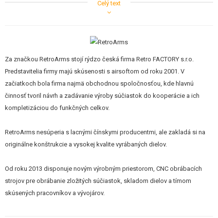
Celý text
vypodložkovanie kolies s 4 mm osou, budete potrebovať 4 mm
vymedzovacie podložky.
Nízky profil ložiská zaručí bezproblémové použitie v mechaboxoch verzie
Za značkou RetroArms stojí rýdzo česká firma Retro FACTORY s.r.o.
II, kde dochádza pri použití bežných ložisiek k vychýleniu kulisy prepínača.
Predstavitelia firmy majú skúsenosti s airsoftom od roku 2001. V
Tieto nízkoprofilová ložiská sa kulisy prepínače vôbec nedotýkajú a
začiatkoch bola firma najmä obchodnou spoločnosťou, kde hlavnú
neovplyvňujú jej funkciu ani chod kulisy prepínača.
činnosť tvoril návrh a zadávanie výroby súčiastok do kooperácie a ich
kompletizáciou do funkčných celkov.
Ložiská sú
o niekoľko stoviek milimetra (0,04mm) väčší
ako priemer
otvoru v mechaboxu, aby nedochádzalo k samovoľnému vypadávaniu a je
RetroArms nesúperia s lacnými čínskymi producentmi, ale zakladá si na
preto potrebné ložiská do mechaboxu "naklepať". To možno vykonať napr.
originálne konštrukcie a vysokej kvalite vyrábaných dielov.
Pomocou vodiča pružiny a ideálne medeného kladivka, prípadne máme v
ponuke špeciálne
naklepátko ložísk (
SKU: 10696
).
. Klzné ložiská
Od roku 2013 disponuje novým výrobným priestorom, CNC obrábacích
odporúčame výdatne mazať vazelínou.
strojov pre obrábanie zložitých súčiastok, skladom dielov a tímom
skúsených pracovníkov a vývojárov.