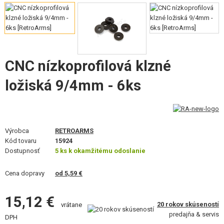
VÝSTROJ, UNIFORMY, PÚZDRA
MASKOVANIE, FARBY, PÁSKY
VYSIELAČKY, HEADSETY, KAMERY
CNC nízkoprofilová klzné
DOPLNKY K ZBRANIAM, POPRUHY
ložiská 9/4mm - 6ks
NÁHRADNÉ DIELY ZBRANÍ, UPGRADE
SERVIS A ÚDRŽBA ZBRANÍ
Výrobca
RETROARMS
SEBAOBRANA, VÝCVIK, NOŽE
Kód tovaru
15924
Dostupnosť
5 ks k okamžitému odoslanie
TERČE, STRELNICE
Cena dopravy
od 5,59 €
OUTDOOR A BUSHCRAFT
15,12 €
20 rokov skúseností
vrátane
JEDLO
predajňa & servis
DPH