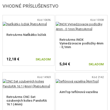
VHODNÉ PRÍSLUŠENSTVO
Kód 10696
Kód 15938
RetroArms Natĺkátko ložísk
RetroArms INOX
Vymedzovacie podložky 4mm
- 0,1mm
12,18 €
SKLADOM
5,04 €
SKLADOM
Kód 14969
Kód 2142
AimTop teflónová vazelína
RetroArms CNC Set
ozubených kolies PandoRA
16:1 (4mm)