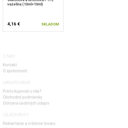
vazelína (10ml+10ml)
4,16 €
SKLADOM
O NÁS
Kontakt
O spoločnosti
NAKUPOVANIE
Prečo kupovať u nás?
Obchodné podmienky
Ochrana osobných údajov
OBJEDNÁVKY
Reklamácie a vrátenie tovaru