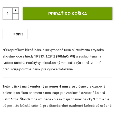
STAVEBNICE, MODELY
REKLAMNÉ PREDMETY
POŠKODENÝ, POUŽITÝ TOVAR
POPIS
NOVÝ TOVAR
Nízkoprofilová klzná ložiská sú vyrobené
CNC
sústružením z vysoko
ZĽAVY, AKCIE
akostnej ocele triedy 19 313, 1.2842
(90MnCrV8)
a zušľachtená na
tvrdosť
58HRC
. Použitý vysokoakostný materiál a výsledná tvrdosť
KONTAKT
predurčuje použitie ložísk pre vysoké zaťaženie.
Tieto ložiská majú
vnútorný priemer 4 mm
a sú určené pre ozubené
kolesá s osičkou priemeru 4 mm, napr. pre zosilnené ozubené kolesá
RetroArms. Štandardné ozubené kolesá majú priemer osičky 3 mm a nie
sú pre tieto ložiská určené,
pre štandardné ozubené kolesá sú určené
ložiská s vnútorným priemerom 3 mm
. Majte na pamäti, že na