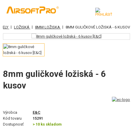
|
|
|
DIELY
LOŽISKÁ
8MM LOŽISKA
8MM GULIČKOVÉ LOŽISKÁ - 6 KUSOV
KATEGÓRIE
AIRSOFTOVÉ ZBRANE
VZDUCHOVÉ ZBRANE, PRAKY
GRANÁTOMETY, GRANÁTY
8mm guličkové ložiská - 6
kusov
GULIČKY, PLYN
AKUMULÁTORY, NABÍJAČKY
ZÁSOBNÍKY, PLNIČKY
Výrobca
E&C
Kód tovaru
15291
OKULIARE, MASKY
Dostupnosť
> 10 ks skladom