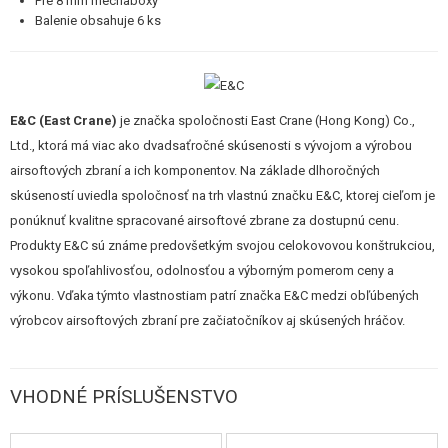
Pre 8 mm mechaboxy
STAVEBNICE, MODELY
Balenie obsahuje 6 ks
REKLAMNÉ PREDMETY
POŠKODENÝ, POUŽITÝ TOVAR
E&C (East Crane)
je značka spoločnosti East Crane (Hong Kong) Co.,
Ltd., ktorá má viac ako dvadsaťročné skúsenosti s vývojom a výrobou
NOVÝ TOVAR
airsoftových zbraní a ich komponentov. Na základe dlhoročných
skúseností uviedla spoločnosť na trh vlastnú značku E&C, ktorej cieľom je
ZĽAVY, AKCIE
ponúknuť kvalitne spracované airsoftové zbrane za dostupnú cenu.
Produkty E&C sú známe predovšetkým svojou celokovovou konštrukciou,
KONTAKT
vysokou spoľahlivosťou, odolnosťou a výborným pomerom ceny a
výkonu. Vďaka týmto vlastnostiam patrí značka E&C medzi obľúbených
výrobcov airsoftových zbraní pre začiatočníkov aj skúsených hráčov.
VHODNÉ PRÍSLUŠENSTVO