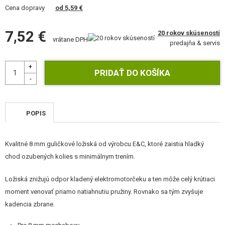
VÝSTROJ, UNIFORMY, PÚZDRA
Cena dopravy
od 5,59 €
MASKOVANIE, FARBY, PÁSKY
7,52 €
20 rokov skúseností
vrátane DPH
predajňa & servis
VYSIELAČKY, HEADSETY, KAMERY
DOPLNKY K ZBRANIAM, POPRUHY
NÁHRADNÉ DIELY ZBRANÍ, UPGRADE
POPIS
SERVIS A ÚDRŽBA ZBRANÍ
SEBAOBRANA, VÝCVIK, NOŽE
Kvalitné 8 mm guličkové ložiská od výrobcu E&C, ktoré zaistia hladký
chod ozubených kolies s minimálnym trením.
TERČE, STRELNICE
Ložiská znižujú odpor kladený elektromotorčeku a ten môže celý krútiaci
OUTDOOR A BUSHCRAFT
moment venovať priamo natiahnutiu pružiny. Rovnako sa tým zvyšuje
kadencia zbrane.
JEDLO