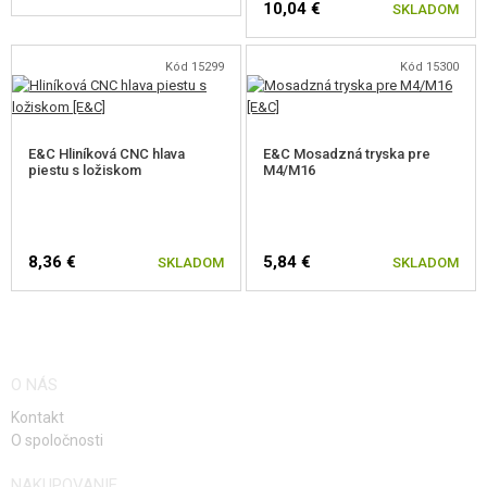
10,04 €
SKLADOM
Kód 15299
Kód 15300
E&C Hliníková CNC hlava
E&C Mosadzná tryska pre
piestu s ložiskom
M4/M16
8,36 €
5,84 €
SKLADOM
SKLADOM
O NÁS
Kontakt
O spoločnosti
NAKUPOVANIE