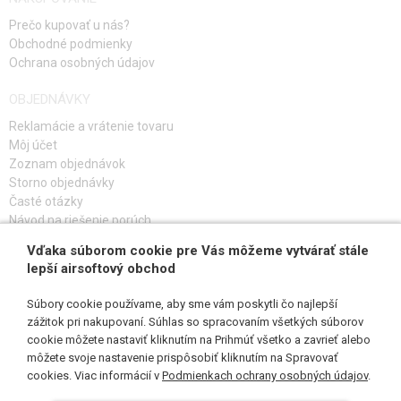
Prečo kupovať u nás?
Obchodné podmienky
Ochrana osobných údajov
OBJEDNÁVKY
Reklamácie a vrátenie tovaru
Môj účet
Zoznam objednávok
Storno objednávky
Časté otázky
Návod na riešenie porúch
Vďaka súborom cookie pre Vás môžeme vytvárať stále
PRIHLÁS SA K ODBERU
lepší airsoftový obchod
Súbory cookie používame, aby sme vám poskytli čo najlepší
zážitok pri nakupovaní. Súhlas so spracovaním všetkých súborov
cookie môžete nastaviť kliknutím na Prihmúť všetko a zavrieť alebo
SLEDUJ NÁS
môžete svoje nastavenie prispôsobiť kliknutím na Spravovať
cookies. Viac informácií v
Podmienkach ochrany osobných údajov
.