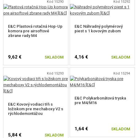
Kód 15290
Kód 15292
E&C Plastová rotačná Hop-Up
E&C Náhradný polymérový
komora pre airsoftové
piest s 1 kovovým zubom
zbrane rady M4
9,62 €
4,16 €
SKLADOM
SKLADOM
Kód 15293
Kód 15294
E&C Polykarbonátová tryska
pre M4/M16
E&C Kovový vodiaci tŕň s
ložiskom pre mechaboxy V2 s
rýchlodemontážou
1,64 €
SKLADOM
5,84 €
SKLADOM