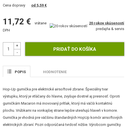
VÝSTROJ, UNIFORMY, PÚZDRA
Cena dopravy
od 5,59 €
MASKOVANIE, FARBY, PÁSKY
11,72 €
20 rokov skúseností
vrátane
VYSIELAČKY, HEADSETY, KAMERY
predajňa & servis
DPH
DOPLNKY K ZBRANIAM, POPRUHY
NÁHRADNÉ DIELY ZBRANÍ, UPGRADE
SERVIS A ÚDRŽBA ZBRANÍ
POPIS
HODNOTENIE
SEBAOBRANA, VÝCVIK, NOŽE
Hop-Up gumička pre elektrické airsoftové zbrane. Špeciálny tvar
TERČE, STRELNICE
výstupku, ktorý je vtláčany do hlavne, zvyšuje dostrel aj presnosť. Oproti
gumičkám Macaron má inovovaný prítlak, ktorý má väčši kontaktnú
OUTDOOR A BUSHCRAFT
plochu. Vrúbkami na vonkajšej strane lepšie utesňujú hlaveň v komore.
Gumička je vhodná pre väčšinu štandardných HopUp komôr airsoftových
JEDLO
elektrických zbraní. Pozri odporúčaná tvrdosť nižšie. Výrobcom gumičky