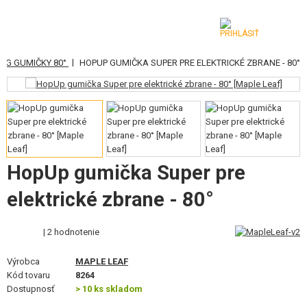
|
EG GUMIČKY 80°
HOPUP GUMIČKA SUPER PRE ELEKTRICKÉ ZBRANE - 80°
KATEGÓRIE
AIRSOFTOVÉ ZBRANE
VZDUCHOVÉ ZBRANE, PRAKY
GRANÁTOMETY, GRANÁTY
HopUp gumička Super pre
GULIČKY, PLYN
elektrické zbrane - 80°
AKUMULÁTORY, NABÍJAČKY
| 2 hodnotenie
ZÁSOBNÍKY, PLNIČKY
Výrobca
MAPLE LEAF
Kód tovaru
8264
OKULIARE, MASKY
Dostupnosť
> 10 ks skladom