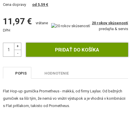
VÝSTROJ, UNIFORMY, PÚZDRA
Cena dopravy
od 5,59 €
MASKOVANIE, FARBY, PÁSKY
11,97 €
20 rokov skúseností
vrátane
predajňa & servis
VYSIELAČKY, HEADSETY, KAMERY
DPH
DOPLNKY K ZBRANIAM, POPRUHY
NÁHRADNÉ DIELY ZBRANÍ, UPGRADE
SERVIS A ÚDRŽBA ZBRANÍ
POPIS
HODNOTENIE
SEBAOBRANA, VÝCVIK, NOŽE
Flat Hop-up gumička Prometheus - mäkká, od firmy Laylax. Od bežných
TERČE, STRELNICE
gumičiek sa líši tým, že nemá vo vnútri výstupok a je vhodná v kombinácii
s Flat prítlakom, takisto od Prometheus.
OUTDOOR A BUSHCRAFT
JEDLO