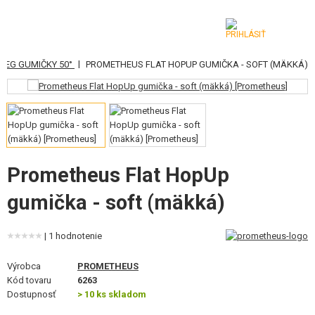
|
AEG GUMIČKY 50°
PROMETHEUS FLAT HOPUP GUMIČKA - SOFT (MÄKKÁ)
KATEGÓRIE
AIRSOFTOVÉ ZBRANE
VZDUCHOVÉ ZBRANE, PRAKY
GRANÁTOMETY, GRANÁTY
Prometheus Flat HopUp
gumička - soft (mäkká)
GULIČKY, PLYN
AKUMULÁTORY, NABÍJAČKY
| 1 hodnotenie
ZÁSOBNÍKY, PLNIČKY
Výrobca
PROMETHEUS
Kód tovaru
6263
OKULIARE, MASKY
Dostupnosť
> 10 ks skladom