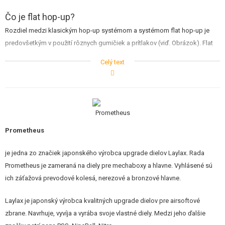
STAVEBNICE, MODELY
Čo je flat hop-up?
REKLAMNÉ PREDMETY
Rozdiel medzi klasickým hop-up systémom a systémom flat hop-up je
predovšetkým v použití rôznych gumičiek a prítlakov (viď. Obrázok). Flat
POŠKODENÝ, POUŽITÝ TOVAR
systém používa gumičku bez vnútorných výstupkov a zároveň sa
Celý text
kombinuje s prítlačným valčekom, ktorý je dlhší ako klasické prítlaky.
NOVÝ TOVAR
Vďaka tomu dostane gulička pri priechode väčšia spätnú rotáciu ako u
klasického systému. Týmto efektom dosiahneme väčšieho dostrelu a
ZĽAVY, AKCIE
presnosti. Pre správne fungovanie flat systému je potrebné používať
ťažšie guličky než je bežné (rotácia guličky je vyššia ako u štandardného
KONTAKT
Prometheus
hop-up).
je jedna zo značiek japonského výrobca upgrade dielov Laylax. Rada
Prometheus je zameraná na diely pre mechaboxy a hlavne. Vyhlásené sú
ich záťažová prevodové kolesá, nerezové a bronzové hlavne.
Laylax je japonský výrobca kvalitných upgrade dielov pre airsoftové
zbrane. Navrhuje, vyvíja a vyrába svoje vlastné diely. Medzi jeho ďalšie