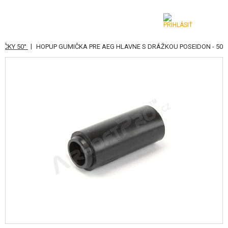
|
IČKY 50°
HOPUP GUMIČKA PRE AEG HLAVNE S DRÁŽKOU POSEIDON - 50 °
KATEGÓRIE
AIRSOFTOVÉ ZBRANE
VZDUCHOVÉ ZBRANE, PRAKY
GRANÁTOMETY, GRANÁTY
GULIČKY, PLYN
AKUMULÁTORY, NABÍJAČKY
ZÁSOBNÍKY, PLNIČKY
OKULIARE, MASKY