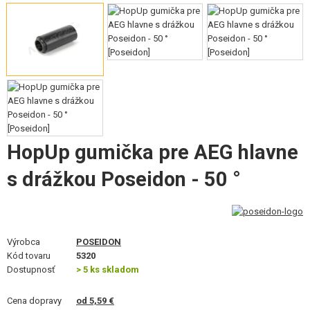
VÝSTROJ, UNIFORMY, PÚZDRA
MASKOVANIE, FARBY, PÁSKY
VYSIELAČKY, HEADSETY, KAMERY
DOPLNKY K ZBRANIAM, POPRUHY
NÁHRADNÉ DIELY ZBRANÍ, UPGRADE
HopUp gumička pre AEG hlavne
SERVIS A ÚDRŽBA ZBRANÍ
s drážkou Poseidon - 50 °
SEBAOBRANA, VÝCVIK, NOŽE
TERČE, STRELNICE
Výrobca
POSEIDON
Kód tovaru
5320
OUTDOOR A BUSHCRAFT
Dostupnosť
> 5 ks skladom
JEDLO
Cena dopravy
od 5,59 €