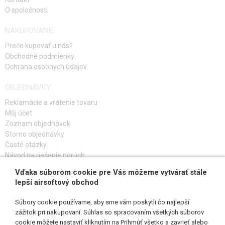
O spoločnosti
NAKUPOVANIE
Prečo kupovať u nás?
Obchodné podmienky
Ochrana osobných údajov
OBJEDNÁVKY
Reklamácie a vrátenie tovaru
Môj účet
Zoznam objednávok
Storno objednávky
Časté otázky
Návod na riešenie porúch
Vďaka súborom cookie pre Vás môžeme vytvárať stále
PRIHLÁS SA K ODBERU
lepší airsoftový obchod
Súbory cookie používame, aby sme vám poskytli čo najlepší
zážitok pri nakupovaní. Súhlas so spracovaním všetkých súborov
cookie môžete nastaviť kliknutím na Prihmúť všetko a zavrieť alebo