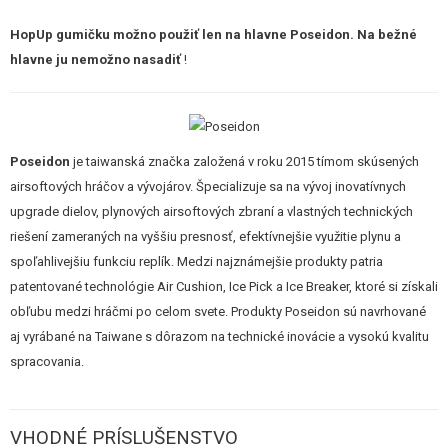
HopUp gumičku možno použiť len na hlavne Poseidon. Na bežné
hlavne ju nemožno nasadiť
!
Poseidon
je taiwanská značka založená v roku 2015 tímom skúsených
airsoftových hráčov a vývojárov. Špecializuje sa na vývoj inovatívnych
upgrade dielov, plynových airsoftových zbraní a vlastných technických
riešení zameraných na vyššiu presnosť, efektívnejšie využitie plynu a
spoľahlivejšiu funkciu replík. Medzi najznámejšie produkty patria
patentované technológie Air Cushion, Ice Pick a Ice Breaker, ktoré si získali
obľubu medzi hráčmi po celom svete. Produkty Poseidon sú navrhované
aj vyrábané na Taiwane s dôrazom na technické inovácie a vysokú kvalitu
spracovania.
VHODNÉ PRÍSLUŠENSTVO