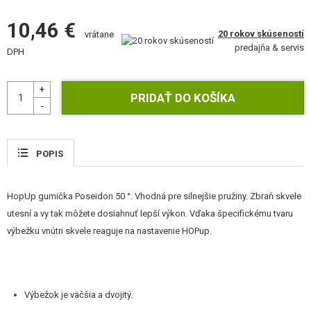
STAVEBNICE, MODELY
10,46 €
20 rokov skúseností
vrátane
REKLAMNÉ PREDMETY
predajňa & servis
DPH
POŠKODENÝ, POUŽITÝ TOVAR
NOVÝ TOVAR
ZĽAVY, AKCIE
POPIS
KONTAKT
HopUp gumička Poseidon 50 °. Vhodná pre silnejšie pružiny. Zbraň skvele
utesní a vy tak môžete dosiahnuť lepší výkon. Vďaka špecifickému tvaru
výbežku vnútri skvele reaguje na nastavenie HOPup.
Výbežok je väčšia a dvojitý.