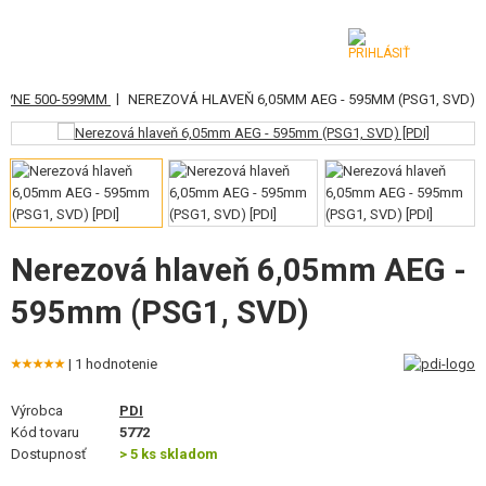
|
AVNE 500-599MM
NEREZOVÁ HLAVEŇ 6,05MM AEG - 595MM (PSG1, SVD)
KATEGÓRIE
AIRSOFTOVÉ ZBRANE
VZDUCHOVÉ ZBRANE, PRAKY
GRANÁTOMETY, GRANÁTY
Nerezová hlaveň 6,05mm AEG -
595mm (PSG1, SVD)
GULIČKY, PLYN
AKUMULÁTORY, NABÍJAČKY
| 1 hodnotenie
ZÁSOBNÍKY, PLNIČKY
Výrobca
PDI
Kód tovaru
5772
OKULIARE, MASKY
Dostupnosť
> 5 ks skladom