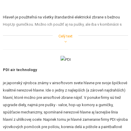
STAVEBNICE, MODELY
REKLAMNÉ PREDMETY
Hlaveň je použiteľná na všetky štandardné elektrické zbrane s bežnou
HopUp gumičkou. Možno ich použiť aj na pušky, ale iba v kombinácii s
POŠKODENÝ, POUŽITÝ TOVAR
komorou, ktorá umožňuje použitie hlavne elektrických zbraní. V prípade
Celý text
otázok kontaktuje nášho technika.
NOVÝ TOVAR
ZĽAVY, AKCIE
Parametre:
PDI air technology
KONTAKT
je japonský výrobca známy v airsoftovom svete hlavne pre svoje špičkové
Dĺžka: 595mm (dĺžka je vhodná napríklad pre PSG1, SVD)
kvalitné nerezové hlavne. Ide o jedny z najlepších (a zároveň najdrahších)
Vnútorný priemer: 6,05mm
hlavní, ktoré možno pre airsoftové zbrane nájsť. V ponuke firmy sú tiež
Vonkajší priemer: 8,55mm
Tolerancia: ± 0.002mm
upgrade diely, najmä pre pušky - valce, hop-up komory a gumičky,
Vhodná gumička: klasická pre elektrické airsoftové zbrane.
spúšťacie mechanizmy, spomínané nerezové hlavne aj lacnejšie línia
hlavní z uhlíkovej ocele. Napriek tomu je hlavné zameranie firmy PDI výroba
PDI Co., Ltd je japonská spoločnosť založená roku 1991. Je jedným z
výcvikových pomôcok pre políciu, korenia delá a pištole a paintballové