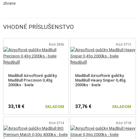
najstarších výrobcov náhradných dielov pre airsoftové zbrane. Známa
zbrane.
svojou špičkovou kvalitou a radom inovatívnych riešení.
VHODNÉ PRÍSLUŠENSTVO
Kód 3436
Kód 5715
MadBull Airsoftové guličky
MadBull Airsoftové guličky
MadBull Precision 0,43g
MadBull Heavy Sniper 0,45g
2000ks - biele
2000ks - biele
33,18 €
37,76 €
SKLADOM
SKLADOM
Kód 5714
Kód 5718