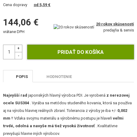
VÝSTROJ, UNIFORMY, PÚZDRA
Cena dopravy
od 5,59 €
MASKOVANIE, FARBY, PÁSKY
144,06 €
20 rokov skúseností
predajňa & servis
VYSIELAČKY, HEADSETY, KAMERY
vrátane DPH
DOPLNKY K ZBRANIAM, POPRUHY
NÁHRADNÉ DIELY ZBRANÍ, UPGRADE
SERVIS A ÚDRŽBA ZBRANÍ
POPIS
HODNOTENIE
SEBAOBRANA, VÝCVIK, NOŽE
Najvyšší rad
japonských hlavný výrobca PDI. Je vyrobená
z nerezovej
TERČE, STRELNICE
ocele SUS304
. Vyrába sa metódou studeného kovania, ktorá sa používa
aj na výrobu hlavnej reálnych zbraní. Tolerancia z výroby je iba +/-
0,002
OUTDOOR A BUSHCRAFT
mm
!! Vďaka svojmu materiálu a výrobnému postupu je hlaveň
veľmi
trvdé, odolná a navyše má tiež vysokú životnosť
. Kvalitatívne
JEDLO
prevyšujú hlavne iných výrobcov.