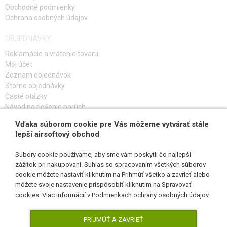
Obchodné podmienky
Ochrana osobných údajov
OBJEDNÁVKY
Reklamácie a vrátenie tovaru
Môj účet
Zoznam objednávok
Storno objednávky
Časté otázky
Návod na riešenie porúch
Vďaka súborom cookie pre Vás môžeme vytvárať stále
PRIHLÁS SA K ODBERU
lepší airsoftový obchod
Súbory cookie používame, aby sme vám poskytli čo najlepší
zážitok pri nakupovaní. Súhlas so spracovaním všetkých súborov
cookie môžete nastaviť kliknutím na Prihmúť všetko a zavrieť alebo
SLEDUJ NÁS
môžete svoje nastavenie prispôsobiť kliknutím na Spravovať
cookies. Viac informácií v
Podmienkach ochrany osobných údajov
.
PRIJMÚŤ A ZAVRIEŤ