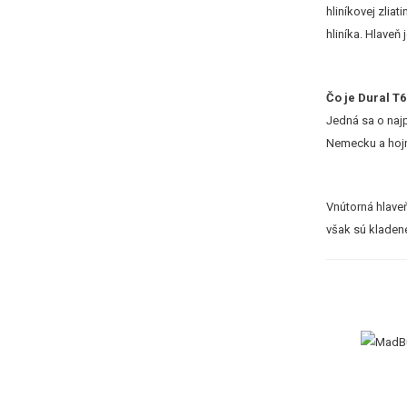
hliníkovej zlia
hliníka. Hlaveň
Čo je Dural T6
Jedná sa o najp
Nemecku a hojn
Vnútorná hlaveň
však sú kladené