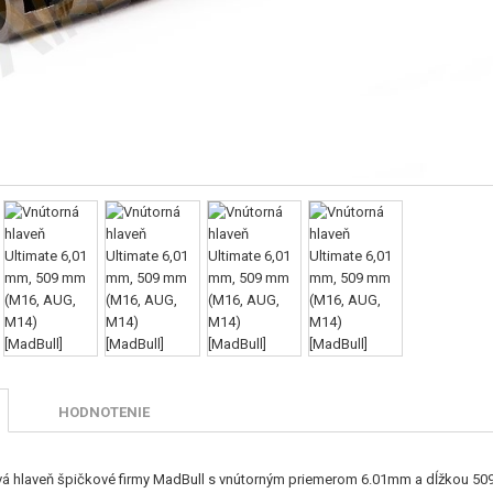
HODNOTENIE
á hlaveň špičkové firmy MadBull s vnútorným priemerom 6.01mm a dĺžkou 509