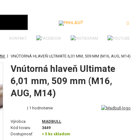
Prihlásiť
KONTAKT
|
9MM
VNÚTORNÁ HLAVEŇ ULTIMATE 6,01 MM, 509 MM (M16, AUG, M14)
Vnútorná hlaveň Ultimate
6,01 mm, 509 mm (M16,
AUG, M14)
| 1 hodnotenie
Výrobca
MADBULL
Kód tovaru
3449
Dostupnosť
> 5 ks skladom