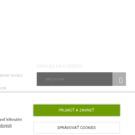
PRIHLÁS SA K ODBERU
tenie tovaru
vok
ky
SLEDUJ NÁS
e porúch
PRIJMÚŤ A ZAVRIEŤ
viť kliknutím
obných
SPRAVOVAŤ COOKIES
AirsoftPro.sk © 2026