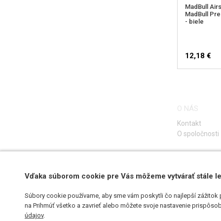
MadBull Airs
MadBull Pre
- biele
12,18 €
O NÁS
Kontakt
O spoločnosti
Vďaka súborom cookie pre Vás môžeme vytvárať stále le
Súbory cookie používame, aby sme vám poskytli čo najlepší zážitok 
na Prihmúť všetko a zavrieť alebo môžete svoje nastavenie prispôsobi
údajov
.