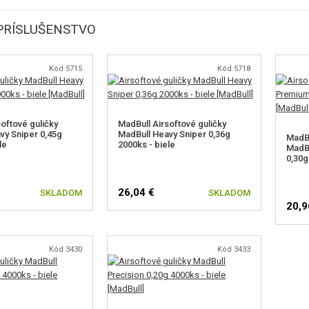
PRÍSLUŠENSTVO
Kód 5715
Kód 5718
oftové guličky
MadBull Airsoftové guličky
vy Sniper 0,45g
MadBull Heavy Sniper 0,36g
MadBu
le
2000ks - biele
MadB
0,30g
26,04 €
SKLADOM
SKLADOM
20,9
Kód 3430
Kód 3433