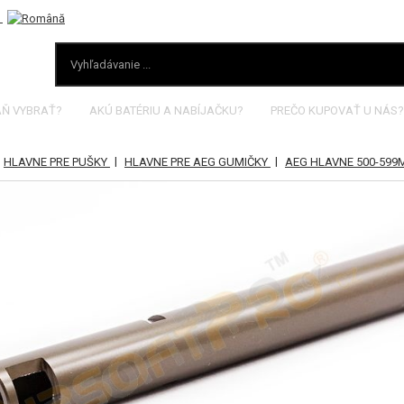
AŇ VYBRAŤ?
AKÚ BATÉRIU A NABÍJAČKU?
PREČO KUPOVAŤ U NÁS?
|
|
HLAVNE PRE PUŠKY
HLAVNE PRE AEG GUMIČKY
AEG HLAVNE 500-59