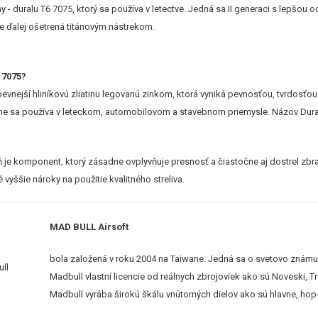
tiny - duralu T6 7075, ktorý sa používa v letectve. Jedná sa II.generaci s lepš
 je ďalej ošetrená titánovým nástrekom.
 7075?
evnejší hliníkovú zliatinu legovanú zinkom, ktorá vyniká pevnosťou, tvrdosťo
e sa používa v leteckom, automobilovom a stavebnom priemysle. Názov Dura
 je komponent, ktorý zásadne ovplyvňuje presnosť a čiastočne aj dostrel zbra
 vyššie nároky na použitie kvalitného streliva.
MAD BULL Airsoft
bola založená v roku 2004 na Taiwane. Jedná sa o svetovo známu
Madbull vlastní licencie od reálnych zbrojoviek ako sú Noveski, Tr
Madbull vyrába širokú škálu vnútorných dielov ako sú hlavne, hop-u