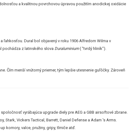
ou odolnosťou a kvalitnou povrchovou úpravou použitím anodickej oxidácie
u a ľahkosťou. Dural bol objavený v roku 1906 Alfredom Wilma v
l pochádza z latinského slova
Duraluminium
( "tvrdý hliník").
ne. Čím menší vnútorný priemer, tým lepšie utesnenie guľôčky. Zároveň
 spoločnosť vyrábajúca upgrade diely pre AEG a GBB airsoftové zbrane.
oy, Stark, Vickers Tactical, Barrett, Daniel Defense a Adam 's Arms.
p komory, valce, pružiny, gripy, tlmiče atď.