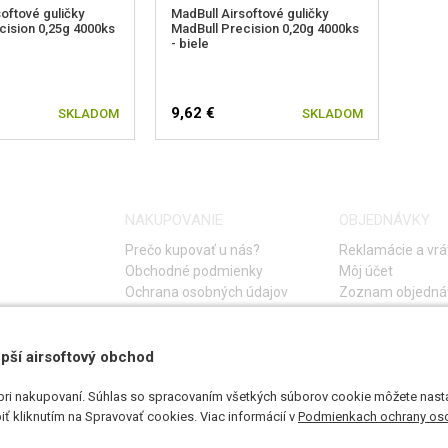
oftové guličky
MadBull Airsoftové guličky
cision 0,25g 4000ks
MadBull Precision 0,20g 4000ks
- biele
9,62 €
SKLADOM
SKLADOM
NAKUPOVANIE
OBJEDNÁVKY
Prečo kupovať u nás?
Reklamácie a vrá
Obchodné podmienky
Môj účet
Ochrana osobných údajov
Zoznam objedná
Storno objednáv
Časté otázky
Návod na riešeni
pší airsoftový obchod
pri nakupovaní. Súhlas so spracovaním všetkých súborov cookie môžete nasta
ť kliknutím na Spravovať cookies. Viac informácií v
Podmienkach ochrany os