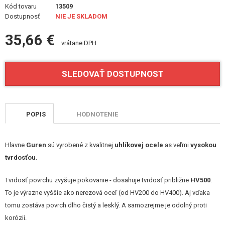
VÝSTROJ, UNIFORMY, PÚZDRA
Kód tovaru
13509
Dostupnosť
NIE JE SKLADOM
MASKOVANIE, FARBY, PÁSKY
35,66 €
vrátane DPH
VYSIELAČKY, HEADSETY, KAMERY
SLEDOVAŤ DOSTUPNOST
DOPLNKY K ZBRANIAM, POPRUHY
NÁHRADNÉ DIELY ZBRANÍ, UPGRADE
POPIS
HODNOTENIE
SERVIS A ÚDRŽBA ZBRANÍ
SEBAOBRANA, VÝCVIK, NOŽE
Hlavne
Guren
sú vyrobené z kvalitnej
uhlíkovej ocele
as veľmi
vysokou
tvrdosťou
.
TERČE, STRELNICE
Tvrdosť povrchu zvyšuje pokovanie - dosahuje tvrdosť približne
HV500
.
OUTDOOR A BUSHCRAFT
To je výrazne vyššie ako nerezová oceľ (od HV200 do HV400). Aj vďaka
tomu zostáva povrch dlho čistý a lesklý. A samozrejme je odolný proti
JEDLO
korózii.