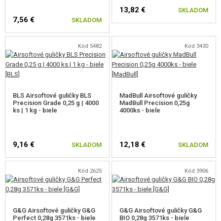
13,82 €
SKLADOM
7,56 €
SKLADOM
Celý text
Kód 5482
Kód 3430
BLS Airsoftové guličky BLS
MadBull Airsoftové guličky
da Vinci airsoft
Precision Grade 0,25 g | 4000
MadBull Precision 0,25g
ks | 1 kg - biele
4000ks - biele
Značku da Vinci airosft založila pred viac ako 20 rokmi japonská
spoločnosť FIGARO Co.,Ltd. da Vinci sa špecializuje na výrobu kvalitných
9,16 €
12,18 €
SKLADOM
SKLADOM
hlavní z najlepších materiálov a príslušenstva pre airsoftové zbrane.
Výroba prebieha na CNC strojoch, finálne leštenie je v rukách skúsených
Kód 2625
Kód 3906
remeselníkov. da Vinci nejde cestou masovej produkcie, takže každému
kusu sa pri výrobe môže venovať maximálna pozornosť. Výsledkom sú
kvalitné výrobky tej najvyššej kvality.
G&G Airsoftové guličky G&G
G&G Airsoftové guličky G&G
Perfect 0,28g 3571ks - biele
BIO 0,28g 3571ks - biele