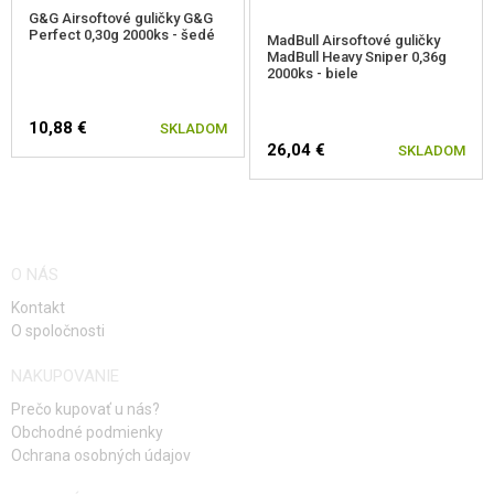
G&G Airsoftové guličky G&G
Perfect 0,30g 2000ks - šedé
MadBull Airsoftové guličky
MadBull Heavy Sniper 0,36g
2000ks - biele
10,88 €
SKLADOM
26,04 €
SKLADOM
O NÁS
Kontakt
O spoločnosti
NAKUPOVANIE
Prečo kupovať u nás?
Obchodné podmienky
Ochrana osobných údajov