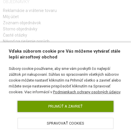
OBJEDNÁVKY
Reklamácie a vrátenie tovaru
Môj účet
Zoznam objednávok
Storno objednávky
Časté otázky
Návod na riešenie porúch
Vďaka súborom cookie pre Vás môžeme vytvárať stále
PRIHLÁS SA K ODBERU
lepší airsoftový obchod
Súbory cookie používame, aby sme vám poskytli čo najlepší
zážitok pri nakupovaní. Súhlas so spracovaním všetkých súborov
cookie môžete nastaviť kliknutím na Prihmúť všetko a zavrieť alebo
SLEDUJ NÁS
môžete svoje nastavenie prispôsobiť kliknutím na Spravovať
cookies. Viac informácií v
Podmienkach ochrany osobných údajov
.
PRIJMÚŤ A ZAVRIEŤ
SPRAVOVAŤ COOKIES
AirsoftPro.sk © 2026