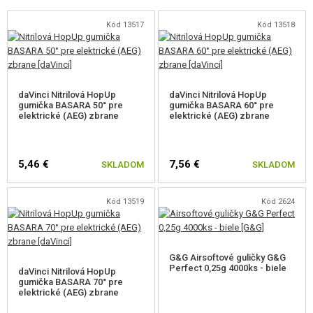
do formy, takže môže dôjsť k malému zaobleniu hrany vo vnútri. Pokiaľ by
nebola vonkajšia hrana skosená, mohol by byť v takom prípade problém s
Kód 13517
Kód 13518
nasadením/natlačením gumičky na hlaveň. Skosenie hlavnej Guren tento
problém rieši a gumička ide bezproblémov nasadiť do správnej polohy.
daVinci Nitrilová HopUp
daVinci Nitrilová HopUp
gumička BASARA 50° pre
gumička BASARA 60° pre
elektrické (AEG) zbrane
elektrické (AEG) zbrane
5,46 €
7,56 €
SKLADOM
SKLADOM
Kód 13519
Kód 2624
G&G Airsoftové guličky G&G
Perfect 0,25g 4000ks - biele
daVinci Nitrilová HopUp
gumička BASARA 70° pre
elektrické (AEG) zbrane