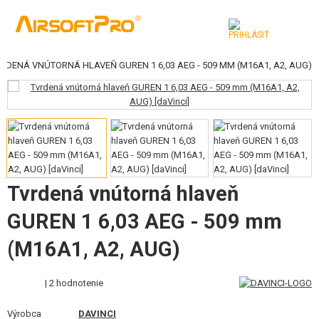
RDENÁ VNÚTORNÁ HLAVEŇ GUREN 1 6,03 AEG - 509 MM (M16A1, A2, AUG)
KATEGÓRIE
AIRSOFTOVÉ ZBRANE
VZDUCHOVÉ ZBRANE, PRAKY
GRANÁTOMETY, GRANÁTY
Tvrdená vnútorná hlaveň
GULIČKY, PLYN
GUREN 1 6,03 AEG - 509 mm
AKUMULÁTORY, NABÍJAČKY
(M16A1, A2, AUG)
ZÁSOBNÍKY, PLNIČKY
| 2 hodnotenie
OKULIARE, MASKY
Výrobca
DAVINCI