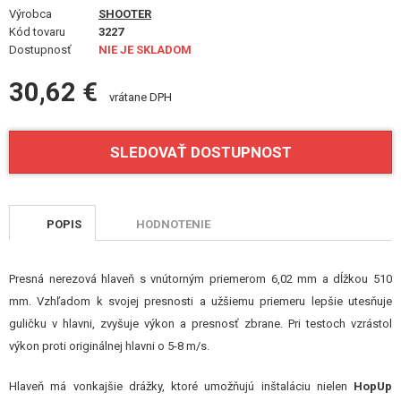
VÝSTROJ, UNIFORMY, PÚZDRA
Výrobca
SHOOTER
Kód tovaru
3227
Dostupnosť
MASKOVANIE, FARBY, PÁSKY
NIE JE SKLADOM
30,62 €
VYSIELAČKY, HEADSETY, KAMERY
vrátane DPH
DOPLNKY K ZBRANIAM, POPRUHY
SLEDOVAŤ DOSTUPNOST
NÁHRADNÉ DIELY ZBRANÍ, UPGRADE
SERVIS A ÚDRŽBA ZBRANÍ
POPIS
HODNOTENIE
SEBAOBRANA, VÝCVIK, NOŽE
Presná nerezová hlaveň s vnútorným priemerom 6,02 mm a dĺžkou 510
TERČE, STRELNICE
mm. Vzhľadom k svojej presnosti a užšiemu priemeru lepšie utesňuje
guličku v hlavni, zvyšuje výkon a presnosť zbrane. Pri testoch vzrástol
OUTDOOR A BUSHCRAFT
výkon proti originálnej hlavni o 5-8 m/s.
JEDLO
Hlaveň má vonkajšie drážky, ktoré umožňujú inštaláciu nielen
HopUp