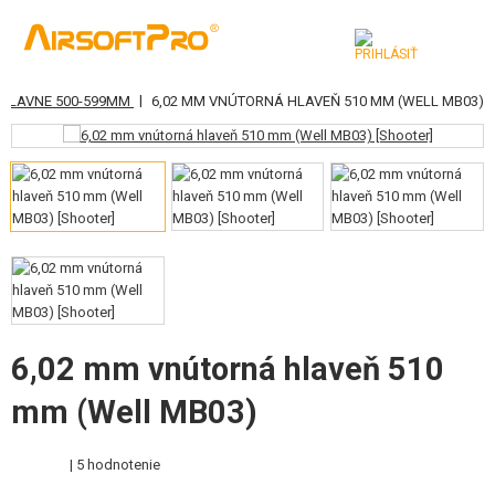
|
 HLAVNE 500-599MM
6,02 MM VNÚTORNÁ HLAVEŇ 510 MM (WELL MB03)
KATEGÓRIE
AIRSOFTOVÉ ZBRANE
VZDUCHOVÉ ZBRANE, PRAKY
GRANÁTOMETY, GRANÁTY
GULIČKY, PLYN
AKUMULÁTORY, NABÍJAČKY
6,02 mm vnútorná hlaveň 510
mm (Well MB03)
ZÁSOBNÍKY, PLNIČKY
OKULIARE, MASKY
| 5 hodnotenie