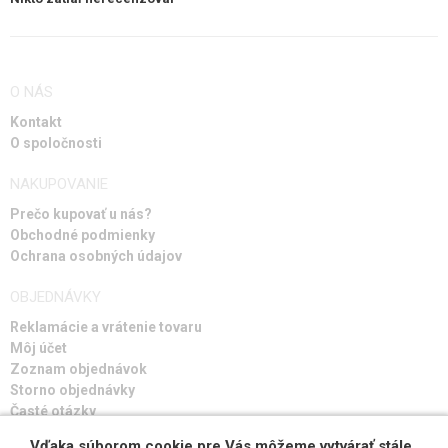
O NÁS
Kontakt
O spoločnosti
NAKUPOVANIE
Prečo kupovať u nás?
Obchodné podmienky
Ochrana osobných údajov
OBJEDNÁVKY
Reklamácie a vrátenie tovaru
Môj účet
Zoznam objednávok
Storno objednávky
Časté otázky
Návod na riešenie porúch
Vďaka súborom cookie pre Vás môžeme vytvárať stále