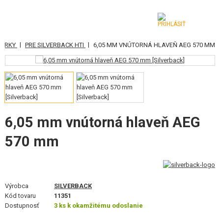
|
|
IPERKY
PRE SILVERBACK HTI
6,05 MM VNÚTORNÁ HLAVEŇ AEG 570 MM
KATEGÓRIE
AIRSOFTOVÉ ZBRANE
VZDUCHOVÉ ZBRANE, PRAKY
GRANÁTOMETY, GRANÁTY
6,05 mm vnútorná hlaveň AEG
570 mm
GULIČKY, PLYN
AKUMULÁTORY, NABÍJAČKY
ZÁSOBNÍKY, PLNIČKY
Výrobca
SILVERBACK
Kód tovaru
11351
OKULIARE, MASKY
Dostupnosť
3 ks k okamžitému odoslanie