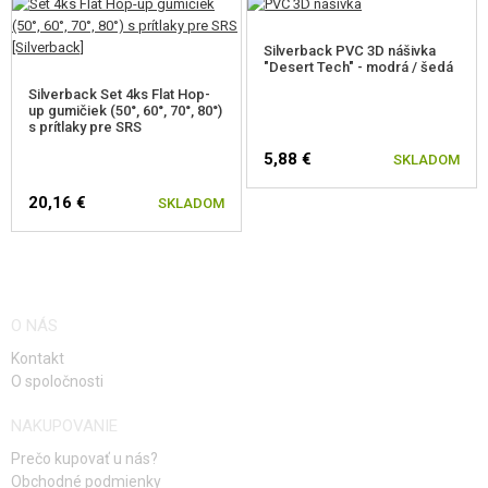
Silverback PVC 3D nášivka
"Desert Tech" - modrá / šedá
Silverback Set 4ks Flat Hop-
up gumičiek (50°, 60°, 70°, 80°)
s prítlaky pre SRS
5,88 €
SKLADOM
20,16 €
SKLADOM
O NÁS
Kontakt
O spoločnosti
NAKUPOVANIE
Prečo kupovať u nás?
Obchodné podmienky