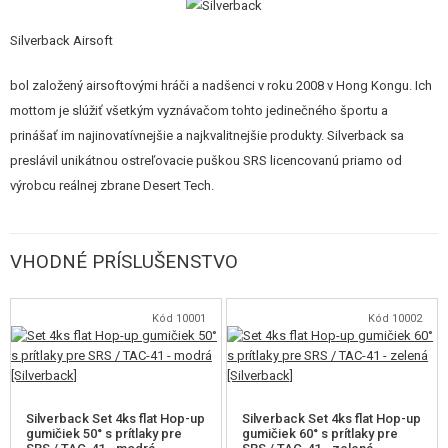
STAVEBNICE, MODELY
Silverback Airsoft
REKLAMNÉ PREDMETY
bol založený airsoftovými hráči a nadšenci v roku 2008 v Hong Kongu. Ich
POŠKODENÝ, POUŽITÝ TOVAR
mottom je slúžiť všetkým vyznávačom tohto jedinečného športu a
prinášať im najinovatívnejšie a najkvalitnejšie produkty. Silverback sa
NOVÝ TOVAR
preslávil unikátnou ostreľovacie puškou SRS licencovanú priamo od
výrobcu reálnej zbrane Desert Tech.
ZĽAVY, AKCIE
KONTAKT
VHODNÉ PRÍSLUŠENSTVO
Kód 10001
Kód 10002
Silverback Set 4ks flat Hop-up
Silverback Set 4ks flat Hop-up
gumičiek 50° s prítlaky pre
gumičiek 60° s prítlaky pre