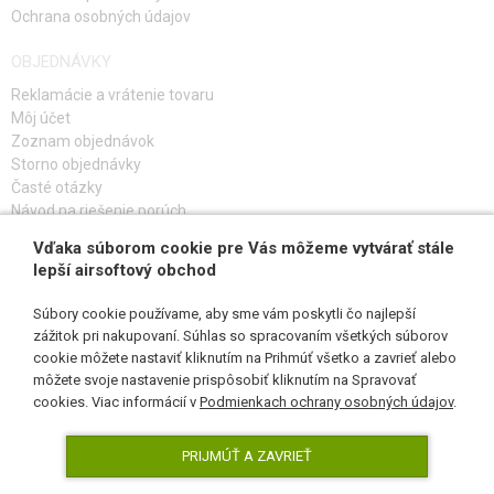
Ochrana osobných údajov
OBJEDNÁVKY
Reklamácie a vrátenie tovaru
Môj účet
Zoznam objednávok
Storno objednávky
Časté otázky
Návod na riešenie porúch
Vďaka súborom cookie pre Vás môžeme vytvárať stále
PRIHLÁS SA K ODBERU
lepší airsoftový obchod
Súbory cookie používame, aby sme vám poskytli čo najlepší
zážitok pri nakupovaní. Súhlas so spracovaním všetkých súborov
cookie môžete nastaviť kliknutím na Prihmúť všetko a zavrieť alebo
SLEDUJ NÁS
môžete svoje nastavenie prispôsobiť kliknutím na Spravovať
cookies. Viac informácií v
Podmienkach ochrany osobných údajov
.
PRIJMÚŤ A ZAVRIEŤ