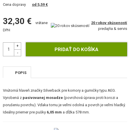
VÝSTROJ, UNIFORMY, PÚZDRA
Cena dopravy
od 5,59 €
MASKOVANIE, FARBY, PÁSKY
32,30 €
20 rokov skúseností
vrátane
predajňa & servis
VYSIELAČKY, HEADSETY, KAMERY
DPH
DOPLNKY K ZBRANIAM, POPRUHY
NÁHRADNÉ DIELY ZBRANÍ, UPGRADE
SERVIS A ÚDRŽBA ZBRANÍ
POPIS
SEBAOBRANA, VÝCVIK, NOŽE
Vnútorná hlaveň značky Silverback pre komory a gumičky typu AEG.
TERČE, STRELNICE
Vyrobená z
pasivovanej mosadze
(povrchová úprava proti korozi a
porušeniu povrchu). Vďaka tomu je veľmi odolná a povrch je veľmi hladký.
OUTDOOR A BUSHCRAFT
Ideálny priemer pre pušky
6,05 mm
a dĺžka 578 mm.
JEDLO