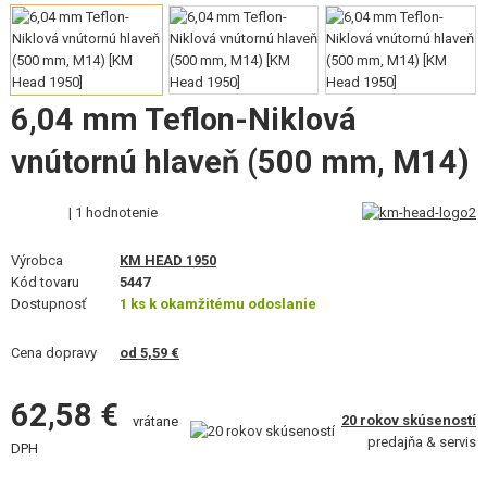
VÝSTROJ, UNIFORMY, PÚZDRA
MASKOVANIE, FARBY, PÁSKY
6,04 mm Teflon-Niklová
VYSIELAČKY, HEADSETY, KAMERY
vnútornú hlaveň (500 mm, M14)
DOPLNKY K ZBRANIAM, POPRUHY
NÁHRADNÉ DIELY ZBRANÍ, UPGRADE
| 1 hodnotenie
SERVIS A ÚDRŽBA ZBRANÍ
Výrobca
KM HEAD 1950
Kód tovaru
5447
Dostupnosť
1 ks k okamžitému odoslanie
SEBAOBRANA, VÝCVIK, NOŽE
Cena dopravy
od 5,59 €
TERČE, STRELNICE
OUTDOOR A BUSHCRAFT
62,58 €
20 rokov skúseností
vrátane
predajňa & servis
DPH
JEDLO