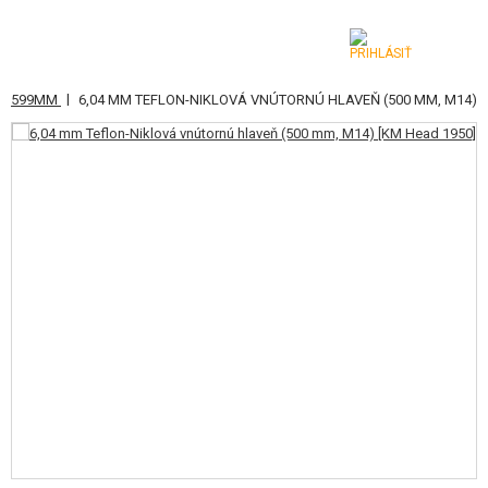
|
00-599MM
6,04 MM TEFLON-NIKLOVÁ VNÚTORNÚ HLAVEŇ (500 MM, M14)
KATEGÓRIE
AIRSOFTOVÉ ZBRANE
VZDUCHOVÉ ZBRANE, PRAKY
GRANÁTOMETY, GRANÁTY
GULIČKY, PLYN
AKUMULÁTORY, NABÍJAČKY
ZÁSOBNÍKY, PLNIČKY
OKULIARE, MASKY