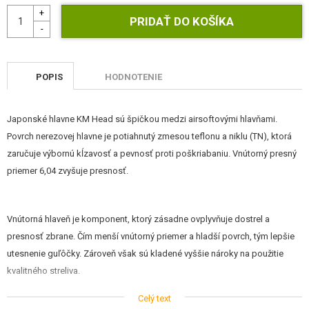
STAVEBNICE, MODELY
REKLAMNÉ PREDMETY
POŠKODENÝ, POUŽITÝ TOVAR
POPIS
HODNOTENIE
NOVÝ TOVAR
Japonské hlavne KM Head sú špičkou medzi airsoftovými hlavňami.
Povrch nerezovej hlavne je potiahnutý zmesou teflonu a niklu (TN), ktorá
ZĽAVY, AKCIE
zaručuje výbornú kĺzavosť a pevnosť proti poškriabaniu. Vnútorný presný
priemer 6,04 zvyšuje presnosť.
KONTAKT
Vnútorná hlaveň je komponent, ktorý zásadne ovplyvňuje dostrel a
presnosť zbrane. Čím menší vnútorný priemer a hladší povrch, tým lepšie
utesnenie guľôčky. Zároveň však sú kladené vyššie nároky na použitie
kvalitného streliva.
Celý text