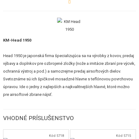
Tieto hlavne majú podľa našich skúseností pozitívny vplyv na výkon
(dostrel) a zvyšujú presnosť.
KM-Head 1950
Head 1950 je japonská firma špecializujúca sa na výrobky z kovov, predaj
výbavy a doplnkov pre ozbrojené zložky (nože a imitácie zbraní pre výcvik,
ochranná výstroj a pod.) a samozrejme predaj airsoftových dielov.
Svetoznáme sú ich špičkové mosadzné hlavne s teflónovou povrchovou
úpravou. Ide o jedny z najlepších a najkvalitnejších hlavné, ktoré možno
pre airsoftové zbrane nájsť.
VHODNÉ PRÍSLUŠENSTVO
Kód 5718
Kód 5715