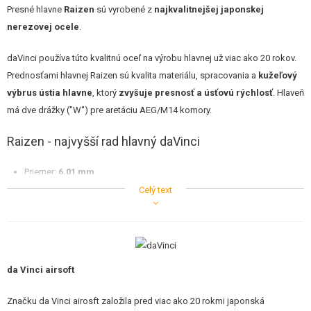
STAVEBNICE, MODELY
Presné hlavne
Raizen
sú vyrobené z
najkvalitnejšej japonskej
nerezovej ocele
.
REKLAMNÉ PREDMETY
daVinci používa túto kvalitnú oceľ na výrobu hlavnej už viac ako 20 rokov.
POŠKODENÝ, POUŽITÝ TOVAR
Prednosťami hlavnej Raizen sú kvalita materiálu, spracovania a
kužeľový
výbrus ústia hlavne
, ktorý
zvyšuje presnosť a úsťovú rýchlosť
. Hlaveň
NOVÝ TOVAR
má dve drážky ("W") pre aretáciu AEG/M14 komory.
Raizen - najvyšší rad hlavný daVinci
ZĽAVY, AKCIE
Priemer:
6,01 mm
KONTAKT
Vonkajší priemer: 8,55 mm
Celý text
Torelance :
+-0,005 mm
Materiál : nehrdzavejúca oceľ (SUS304)
Dĺžka okienka prítlaku je
6 mm
Dĺžka: 469 mm
Vhodné pre napr. G3 SG-1
da Vinci airsoft
6,01 mm tight bore
Značku da Vinci airosft založila pred viac ako 20 rokmi japonská
Pre vyrobenie presnej 6,01 mm hlavne s minimálnou toleranciou je nutné