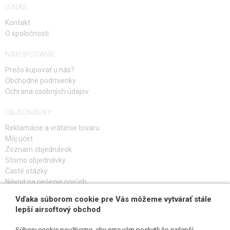
O NÁS
Kontakt
O spoločnosti
NAKUPOVANIE
Prečo kupovať u nás?
Obchodné podmienky
Ochrana osobných údajov
OBJEDNÁVKY
Reklamácie a vrátenie tovaru
Môj účet
Zoznam objednávok
Storno objednávky
Časté otázky
Návod na riešenie porúch
Vďaka súborom cookie pre Vás môžeme vytvárať stále
PRIHLÁS SA K ODBERU
lepší airsoftový obchod
Súbory cookie používame, aby sme vám poskytli čo najlepší