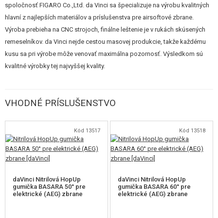
spoločnosť FIGARO Co.,Ltd. da Vinci sa špecializuje na výrobu kvalitných
použiť najkvalitnejší materiál. Tým je najlepšia japonská nerezová oceľ
hlavní z najlepších materiálov a príslušenstva pre airsoftové zbrane.
SUS304
. Vďaka nej je možné dosiahnuť toleranciu
+-0,005 mm
.
Výroba prebieha na CNC strojoch, finálne leštenie je v rukách skúsených
remeselníkov. da Vinci nejde cestou masovej produkcie, takže každému
Pre použitie s R-hop gumičkou bolo využité presné frézovanie, aby bolo
kusu sa pri výrobe môže venovať maximálna pozornosť. Výsledkom sú
dosiahnuté 90° na spodnej časti okienka prítlaku. Naopak na hornej strane
kvalitné výrobky tej najvyššej kvality.
sú
hrany okienka skosené na 45°
, aby nedochádzalo k poškodzovaniu
(prerezávaniu) gumičky.
VHODNÉ PRÍSLUŠENSTVO
Skosená je tiež vonkajšia hrana ústia hlavne. To umožňuje
lepšie
usadenie gumičky
na hlaveň. Hop-up gumičky sa vyrábajú vstrekovaním
do formy, takže môže dôjsť k malému zaobleniu hrany vo vnútri. Pokiaľ by
Kód 13517
Kód 13518
nebola vonkajšia hrana skosená, mohol by byť v takom prípade problém s
nasadením/natlačením gumičky na hlaveň. Skosenie hlavnej Raizen tento
problém rieši a gumička ide bezproblémov nasadiť do správnej polohy.
daVinci Nitrilová HopUp
daVinci Nitrilová HopUp
gumička BASARA 50° pre
gumička BASARA 60° pre
elektrické (AEG) zbrane
elektrické (AEG) zbrane