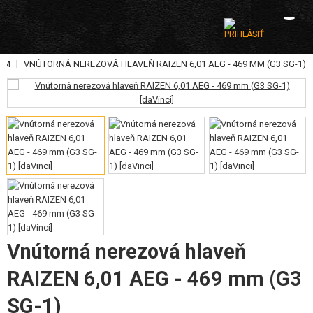
|
9MM
VNÚTORNÁ NEREZOVÁ HLAVEŇ RAIZEN 6,01 AEG - 469 MM (G3 SG-1)
KATEGÓRIE
AIRSOFTOVÉ ZBRANE
VZDUCHOVÉ ZBRANE, PRAKY
GRANÁTOMETY, GRANÁTY
GULIČKY, PLYN
AKUMULÁTORY, NABÍJAČKY
Vnútorná nerezová hlaveň
ZÁSOBNÍKY, PLNIČKY
RAIZEN 6,01 AEG - 469 mm (G3
OKULIARE, MASKY
SG-1)