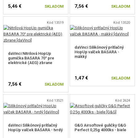
5,46 €
7,56 €
SKLADOM
SKLADOM
Kód 13519
Kód 13520
daVinci Silikónový prítlačný
HopUp valček BASARA -
daVinci Nitrilová HopUp
mäkký
gumička BASARA 70° pre
elektrické (AEG) zbrane
1,47 €
SKLADOM
7,56 €
SKLADOM
Kód 13521
Kód 2624
Upozornenie
:
Vzhľadom na presnosť hlavne je dôležité používať kvalitné strelivo, aby
nedochádzalo k zaduseniu zbrane. Odporúčame značky ako
Madbull
,
G&G
,
daVinci Silikónový prítlačný
G&G Airsoftové guličky G&G
BLS
. Rovnako je dôležité hlaveň vo vnútri čistiť od nečistôt!
HopUp valček BASARA - tvrdý
Perfect 0,25g 4000ks - biele