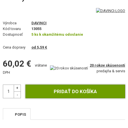
VÝSTROJ, UNIFORMY, PÚZDRA
MASKOVANIE, FARBY, PÁSKY
Výrobca
DAVINCI
Kód tovaru
VYSIELAČKY, HEADSETY, KAMERY
13055
Dostupnosť
5 ks k okamžitému odoslanie
DOPLNKY K ZBRANIAM, POPRUHY
Cena dopravy
od 5,59 €
NÁHRADNÉ DIELY ZBRANÍ, UPGRADE
60,02 €
20 rokov skúseností
vrátane
SERVIS A ÚDRŽBA ZBRANÍ
predajňa & servis
DPH
SEBAOBRANA, VÝCVIK, NOŽE
TERČE, STRELNICE
OUTDOOR A BUSHCRAFT
POPIS
JEDLO