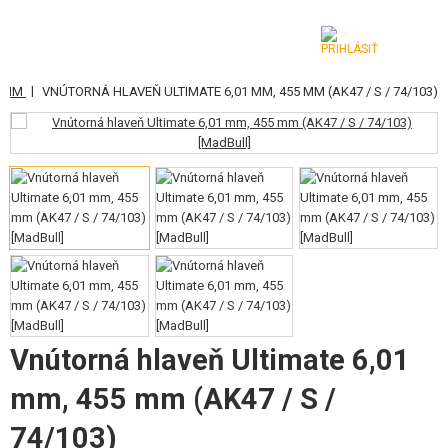
|
99MM
VNÚTORNÁ HLAVEŇ ULTIMATE 6,01 MM, 455 MM (AK47 / S / 74/103)
KATEGÓRIE
AIRSOFTOVÉ ZBRANE
VZDUCHOVÉ ZBRANE, PRAKY
GRANÁTOMETY, GRANÁTY
GULIČKY, PLYN
AKUMULÁTORY, NABÍJAČKY
Vnútorná hlaveň Ultimate 6,01
ZÁSOBNÍKY, PLNIČKY
mm, 455 mm (AK47 / S /
OKULIARE, MASKY
74/103)