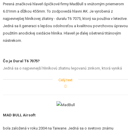
STAVEBNICE, MODELY
Presná značková hlaveň špičkové firmy MadBull s vnútorným priemerom
6.01mm a dĺžkou 455mm. To zodpovedá hlavni AK. Je vyrobená z
REKLAMNÉ PREDMETY
najpevnejšej hliníkovej zliatiny - duralu T6 7075, ktorý sa používa v letectve.
Jedná sa II.generaci s lepšou odolnosťou a kvalitnou povrchovou úpravou
POŠKODENÝ, POUŽITÝ TOVAR
použitím anodickej oxidácie hliníka. Hlaveň je ďalej ošetrená titánovým
nástrekom.
NOVÝ TOVAR
ZĽAVY, AKCIE
Čo je Dural T6 7075?
Jedná sa o najpevnejší hliníkovú zliatinu legovanú zinkom, ktorá vyniká
KONTAKT
pevnosťou, tvrdosťou a ľahkosťou. Dural bol objavený v roku 1906
Celý text
Alfredom Wilma v Nemecku a hojne sa používa v leteckom,
automobilovom a stavebnom priemysle. Názov Dural pochádza z
latinského slova
Duraluminium
( "tvrdý hliník").
MAD BULL Airsoft
Vnútorná hlaveň je komponent, ktorý zásadne ovplyvňuje presnosť a
čiastočne aj dostrel zbrane. Čím menší vnútorný priemer, tým lepšie
bola založená v roku 2004 na Taiwane. Jedná sa o svetovo známu