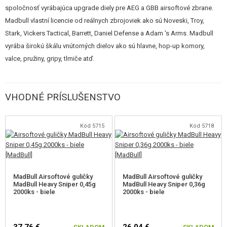
utesnenie guľôčky. Zároveň však sú kladené vyššie nároky na použitie
spoločnosť vyrábajúca upgrade diely pre AEG a GBB airsoftové zbrane.
kvalitného streliva.
Madbull vlastní licencie od reálnych zbrojoviek ako sú Noveski, Troy,
Stark, Vickers Tactical, Barrett, Daniel Defense a Adam 's Arms. Madbull
vyrába širokú škálu vnútorných dielov ako sú hlavne, hop-up komory,
valce, pružiny, gripy, tlmiče atď.
VHODNÉ PRÍSLUŠENSTVO
Kód 5715
Kód 5718
MadBull Airsoftové guličky
MadBull Airsoftové guličky
MadBull Heavy Sniper 0,45g
MadBull Heavy Sniper 0,36g
2000ks - biele
2000ks - biele