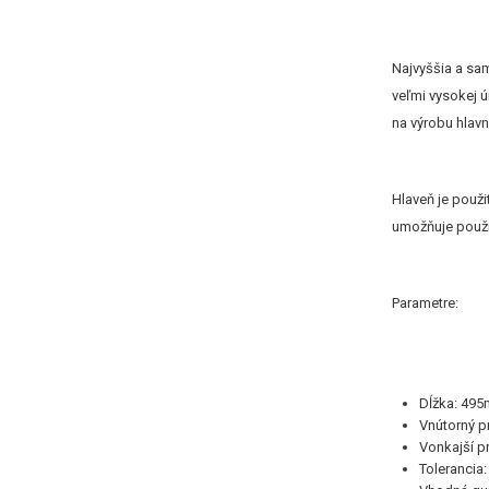
Najvyššia a sam
veľmi vysokej 
na výrobu hlavn
Hlaveň je použ
umožňuje použit
Parametre:
Dĺžka: 495
Vnútorný 
Vonkajší 
Toleranci