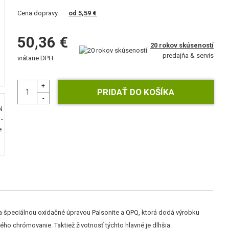
Cena dopravy
od 5,59 €
50,36 €
20 rokov skúseností
predajňa & servis
vrátane DPH
špeciálnou oxidačné úpravou Palsonite a QPQ, ktorá dodá výrobku
rdého chrómovanie. Taktiež životnosť týchto hlavné je dlhšia.