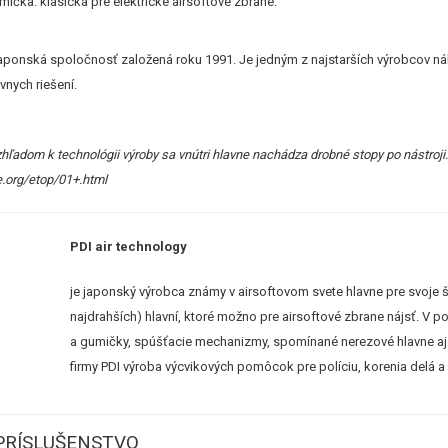
ička: klasická pre elektrické airsoftové zbrane.
e japonská spoločnosť založená roku 1991. Je jedným z najstarších výrobcov n
vnych riešení.
hľadom k technológii výroby sa vnútri hlavne nachádza drobné stopy po nástroji
e.org/etop/01+.html
PDI air technology
je japonský výrobca známy v airsoftovom svete hlavne pre svoje šp
najdrahších) hlavní, ktoré možno pre airsoftové zbrane nájsť. V p
a gumičky, spúšťacie mechanizmy, spomínané nerezové hlavne aj la
firmy PDI výroba výcvikových pomôcok pre políciu, korenia delá a 
PRÍSLUŠENSTVO