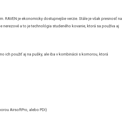
mm. RAVEN je ekonomicky dostupnejšie verzie. Stále je však presnosť na
nerezové a to je technológia studeného kovanie, ktorá sa používa aj
 ich použiť aj na pušky, ale iba v kombinácii s komorou, ktorá
omorou AirsoftPro, alebo PDI)