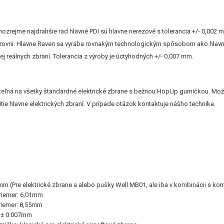
ozrejme najdrahšie rad hlavné PDI sú hlavne nerezové s tolerancia +/- 0,002 
úrovni. Hlavne Raven sa vyrába rovnakým technologickým spôsobom ako hlavne 
ej reálnych zbraní. Tolerancia z výroby je úctyhodných +/- 0,007 mm.
iteľná na všetky štandardné elektrické zbrane s bežnou HopUp gumičkou. Možno
ie hlavne elektrických zbraní. V prípade otázok kontaktuje nášho technika.
mm (Pre elektrické zbrane a alebo pušky Well MB01, ale iba v kombinácii s k
priemer: 6,01mm
priemer: 8,55mm
a: ± 0.007mm