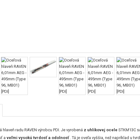
vá hlaveň radu RAVEN výrobcu PDI. Je vyrobená
z uhlíkovej ocele
STKM13C sa 
sť a
veľmi vysokú tvrdosť a odolnosť
. Tá je oveľa vyššia, než napríklad u tv