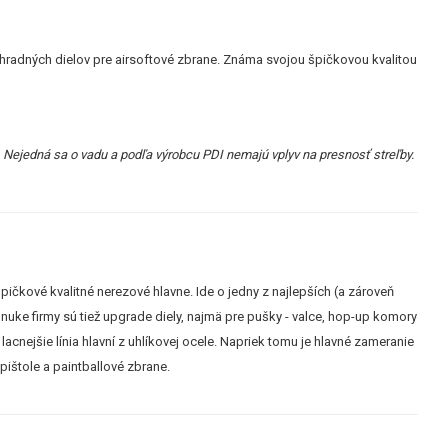
áhradných dielov pre airsoftové zbrane. Známa svojou špičkovou kvalitou
. Nejedná sa o vadu a podľa výrobcu PDI nemajú vplyv na presnosť streľby.
ičkové kvalitné nerezové hlavne. Ide o jedny z najlepších (a zároveň
onuke firmy sú tiež upgrade diely, najmä pre pušky - valce, hop-up komory
cnejšie línia hlavní z uhlíkovej ocele. Napriek tomu je hlavné zameranie
pištole a paintballové zbrane.