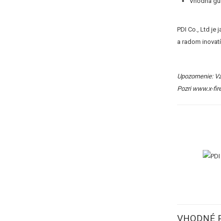
Vhodná gum
PDI Co., Ltd j
a radom inovatí
Upozornenie: Vz
Pozri
www.x-fir
VHODNÉ 