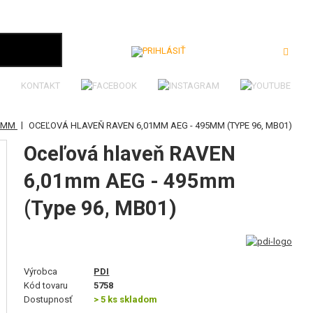
Prihlásiť
KONTAKT
|
99MM
OCEĽOVÁ HLAVEŇ RAVEN 6,01MM AEG - 495MM (TYPE 96, MB01)
Oceľová hlaveň RAVEN
6,01mm AEG - 495mm
(Type 96, MB01)
Výrobca
PDI
Kód tovaru
5758
Dostupnosť
> 5 ks skladom