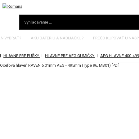
AŇ VYBRAŤ?
AKÚ BATÉRIU A NABÍJAČKU?
PREČO KUPOVAŤ U NÁS?
|
|
|
HLAVNE PRE PUŠKY
HLAVNE PRE AEG GUMIČKY
AEG HLAVNE 400-4