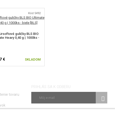
Kód 5492
irsoftové guličky BLS BIO
ate Heavy 0,40 g | 1000ks -
7 €
SKLADOM
PRIHLÁS SA K ODBERU
tenie tovaru
vok
ky
SLEDUJ NÁS