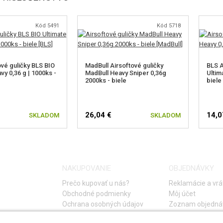
Kód 5491
Kód 5718
ové guličky BLS BIO
MadBull Airsoftové guličky
BLS A
vy 0,36 g | 1000ks -
MadBull Heavy Sniper 0,36g
Ultim
2000ks - biele
biele
26,04 €
14,0
SKLADOM
SKLADOM
NAKUPOVANIE
OBJEDNÁVKY
Prečo kupovať u nás?
Reklamácie a vrá
Obchodné podmienky
Môj účet
Ochrana osobných údajov
Zoznam objedná
Storno objednáv