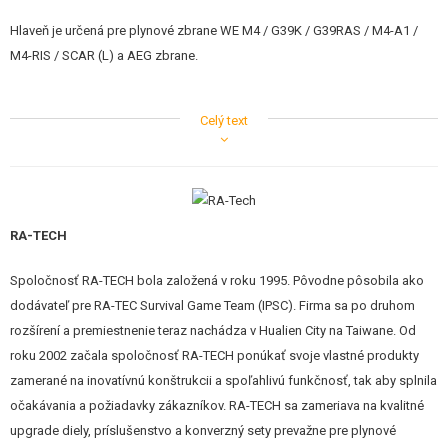
STAVEBNICE, MODELY
Hlaveň je určená pre plynové zbrane WE M4 / G39K / G39RAS / M4-A1 /
M4-RIS / SCAR (L) a AEG zbrane.
REKLAMNÉ PREDMETY
POŠKODENÝ, POUŽITÝ TOVAR
Celý text
Malý priemer 6,01mm vyžaduje používanie kvalitného streliva, aby
nedochádzalo k zasekávaniu guličiek v hlavni.
NOVÝ TOVAR
ZĽAVY, AKCIE
RA-TECH
KONTAKT
Spoločnosť RA-TECH bola založená v roku 1995. Pôvodne pôsobila ako
dodávateľ pre RA-TEC Survival Game Team (IPSC). Firma sa po druhom
rozšírení a premiestnenie teraz nachádza v Hualien City na Taiwane. Od
roku 2002 začala spoločnosť RA-TECH ponúkať svoje vlastné produkty
zamerané na inovatívnú konštrukcii a spoľahlivú funkčnosť, tak aby splnila
očakávania a požiadavky zákazníkov. RA-TECH sa zameriava na kvalitné
upgrade diely, príslušenstvo a konverzný sety prevažne pre plynové