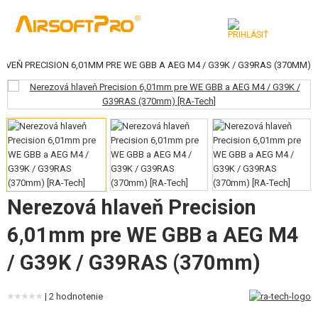
VEŇ PRECISION 6,01MM PRE WE GBB A AEG M4 / G39K / G39RAS (370MM)
KATEGÓRIE
AIRSOFTOVÉ ZBRANE
VZDUCHOVÉ ZBRANE, PRAKY
GRANÁTOMETY, GRANÁTY
GULIČKY, PLYN
Nerezová hlaveň Precision
6,01mm pre WE GBB a AEG M4
AKUMULÁTORY, NABÍJAČKY
/ G39K / G39RAS (370mm)
ZÁSOBNÍKY, PLNIČKY
OKULIARE, MASKY
| 2 hodnotenie