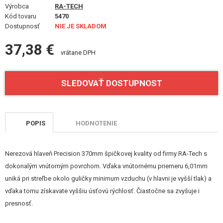
VÝSTROJ, UNIFORMY, PÚZDRA
Výrobca
RA-TECH
Kód tovaru
5470
Dostupnosť
NIE JE SKLADOM
MASKOVANIE, FARBY, PÁSKY
37,38 €
VYSIELAČKY, HEADSETY, KAMERY
vrátane DPH
DOPLNKY K ZBRANIAM, POPRUHY
SLEDOVAŤ DOSTUPNOST
NÁHRADNÉ DIELY ZBRANÍ, UPGRADE
SERVIS A ÚDRŽBA ZBRANÍ
POPIS
HODNOTENIE
SEBAOBRANA, VÝCVIK, NOŽE
Nerezová hlaveň Precision 370mm špičkovej kvality od firmy RA-Tech s
TERČE, STRELNICE
dokonalým vnútorným povrchom. Vďaka vnútornému priemeru 6,01mm
uniká pri streľbe okolo guličky minimum vzduchu (v hlavni je vyšší tlak) a
OUTDOOR A BUSHCRAFT
vďaka tomu získavate vyššiu úsťovú rýchlosť. Čiastočne sa zvyšuje i
presnosť.
JEDLO