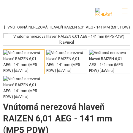
|
6)
VNÚTORNÁ NEREZOVÁ HLAVEŇ RAIZEN 6,01 AEG - 141 MM (MP5 PDW)
KATEGÓRIE
AIRSOFTOVÉ ZBRANE
VZDUCHOVÉ ZBRANE, PRAKY
GRANÁTOMETY, GRANÁTY
GULIČKY, PLYN
AKUMULÁTORY, NABÍJAČKY
Vnútorná nerezová hlaveň
ZÁSOBNÍKY, PLNIČKY
RAIZEN 6,01 AEG - 141 mm
OKULIARE, MASKY
(MP5 PDW)