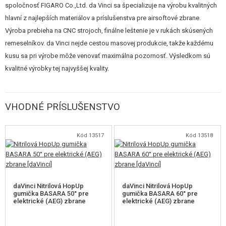
spoločnosť FIGARO Co.,Ltd. da Vinci sa špecializuje na výrobu kvalitných
použiť najkvalitnejší materiál. Tým je najlepšia japonská nerezová oceľ
hlavní z najlepších materiálov a príslušenstva pre airsoftové zbrane.
SUS304
. Vďaka nej je možné dosiahnuť toleranciu
+-0,005 mm
.
Výroba prebieha na CNC strojoch, finálne leštenie je v rukách skúsených
remeselníkov. da Vinci nejde cestou masovej produkcie, takže každému
Pre použitie s R-hop gumičkou bolo využité presné frézovanie, aby bolo
kusu sa pri výrobe môže venovať maximálna pozornosť. Výsledkom sú
dosiahnuté 90° na spodnej časti okienka prítlaku. Naopak na hornej strane
kvalitné výrobky tej najvyššej kvality.
sú
hrany okienka skosené na 45°
, aby nedochádzalo k poškodzovaniu
(prerezávaniu) gumičky.
VHODNÉ PRÍSLUŠENSTVO
Skosená je tiež vonkajšia hrana ústia hlavne. To umožňuje
lepšie
usadenie gumičky
na hlaveň. Hop-up gumičky sa vyrábajú vstrekovaním
do formy, takže môže dôjsť k malému zaobleniu hrany vo vnútri. Pokiaľ by
Kód 13517
Kód 13518
nebola vonkajšia hrana skosená, mohol by byť v takom prípade problém s
nasadením/natlačením gumičky na hlaveň. Skosenie hlavnej Raizen tento
problém rieši a gumička ide bezproblémov nasadiť do správnej polohy.
daVinci Nitrilová HopUp
daVinci Nitrilová HopUp
gumička BASARA 50° pre
gumička BASARA 60° pre
elektrické (AEG) zbrane
elektrické (AEG) zbrane
Upozornenie
:
Vzhľadom na presnosť hlavne je dôležité používať kvalitné strelivo, aby