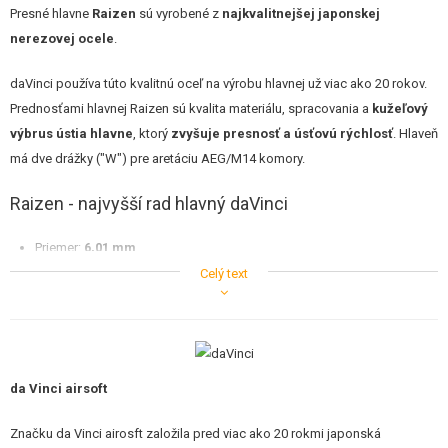
STAVEBNICE, MODELY
Presné hlavne
Raizen
sú vyrobené z
najkvalitnejšej japonskej
nerezovej ocele
.
REKLAMNÉ PREDMETY
daVinci používa túto kvalitnú oceľ na výrobu hlavnej už viac ako 20 rokov.
POŠKODENÝ, POUŽITÝ TOVAR
Prednosťami hlavnej Raizen sú kvalita materiálu, spracovania a
kužeľový
výbrus ústia hlavne
, ktorý
zvyšuje presnosť a úsťovú rýchlosť
. Hlaveň
NOVÝ TOVAR
má dve drážky ("W") pre aretáciu AEG/M14 komory.
Raizen - najvyšší rad hlavný daVinci
ZĽAVY, AKCIE
Priemer:
6,01 mm
KONTAKT
Vonkajší priemer: 8,55 mm
Celý text
Torelance :
+-0,005 mm
Materiál : nehrdzavejúca oceľ (SUS304)
Dĺžka okienka prítlaku je
6 mm
Dĺžka: 141 mm
Vhodné pre napr. MP5 PDW
da Vinci airsoft
6,01 mm tight bore
Značku da Vinci airosft založila pred viac ako 20 rokmi japonská
Pre vyrobenie presnej 6,01 mm hlavne s minimálnou toleranciou je nutné