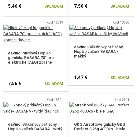
5,46 €
7,56 €
SKLADOM
SKLADOM
nedochádzalo k zaduseniu zbrane. Odporúčame značky ako
Madbull
,
G&G
,
BLS
. Rovnako je dôležité hlaveň vo vnútri čistiť od nečistôt!
Kód 13519
Kód 13520
daVinci Silikónový prítlačný
HopUp valček BASARA -
daVinci Nitrilová HopUp
mäkký
gumička BASARA 70° pre
elektrické (AEG) zbrane
1,47 €
SKLADOM
7,56 €
SKLADOM
Kód 13521
Kód 2624
daVinci Silikónový prítlačný
G&G Airsoftové guličky G&G
HopUp valček BASARA - tvrdý
Perfect 0,25g 4000ks - biele