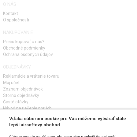
O NÁS
Kontakt
O spoločnosti
NAKUPOVANIE
Prečo kupovať u nás?
Obchodné podmienky
Ochrana osobných údajov
OBJEDNÁVKY
Reklamácie a vrátenie tovaru
Môj účet
Zoznam objednávok
Storno objednávky
Časté otázky
Návod na riešenie porúch
Vďaka súborom cookie pre Vás môžeme vytvárať stále
PRIHLÁS SA K ODBERU
lepší airsoftový obchod
Súbory cookie používame, aby sme vám poskytli čo najlepší