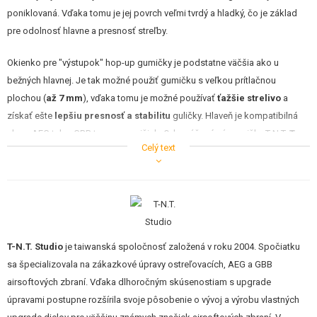
STAVEBNICE, MODELY
poniklovaná. Vďaka tomu je jej povrch veľmi tvrdý a hladký, čo je základ
pre odolnosť hlavne a presnosť streľby.
REKLAMNÉ PREDMETY
Okienko pre "výstupok" hop-up gumičky je podstatne väčšia ako u
POŠKODENÝ, POUŽITÝ TOVAR
bežných hlavnej. Je tak možné použiť gumičku s veľkou prítlačnou
plochou (
až 7 mm
), vďaka tomu je možné používať
ťažšie strelivo
a
NOVÝ TOVAR
získať ešte
lepšiu presnosť a stabilitu
guličky. Hlaveň je kompatibilná
ako s AEG tak s GBB typom gumičiek. Odporúčané sú gumičky T-N.T.
T-
ZĽAVY, AKCIE
Celý text
Hop
a
TR-Hop
.
KONTAKT
Solar Eclipse (S+) hlaveň
U klasickej hlavne je gulička pri prechode cez hop-up prítlak tlačená na
T-N.T. Studio
je taiwanská spoločnosť založená v roku 2004. Spočiatku
spodnú stranu hlavne. Tým sa zvyšuje trenie a znižuje efekt hop-up.
sa špecializovala na zákazkové úpravy ostreľovacích, AEG a GBB
Na začiatku S+ hlavne, v oblasti hop-up prítlaku, je na spodnej strane
airsoftových zbraní. Vďaka dlhoročným skúsenostiam s upgrade
hlavne
mikro výstupok
(výška 0,04 mm), ktorý nadvihuje/vystreďuje
úpravami postupne rozšírila svoje pôsobenie o vývoj a výrobu vlastných
guľôčku v hlavni a
znižuje jej trenie
o hlaveň v počiatočnej fáze výstrelu.