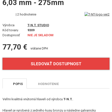
6,03 mm - 275mm
VÝSTROJ, UNIFORMY, PÚZDRA
MASKOVANIE, FARBY, PÁSKY
| 2 hodnotenie
Výrobca
VYSIELAČKY, HEADSETY, KAMERY
T-N.T. STUDIO
Kód tovaru
9309
Dostupnosť
NIE JE SKLADOM
DOPLNKY K ZBRANIAM, POPRUHY
77,70 €
NÁHRADNÉ DIELY ZBRANÍ, UPGRADE
vrátane DPH
SERVIS A ÚDRŽBA ZBRANÍ
SLEDOVAŤ DOSTUPNOST
SEBAOBRANA, VÝCVIK, NOŽE
TERČE, STRELNICE
POPIS
HODNOTENIE
OUTDOOR A BUSHCRAFT
Veľmi kvalitná vnútorná hlaveň od výrobcu
T-N.T.
.
JEDLO
Hlaveň je vyrobená z jedného kusu bronzu a následne galvanicky