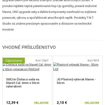
upgrade dielov pre väčšinu známych značiek airsoftových zbraní. V
To umožňuje efektívnejšie využiť hop-up a získať
väčšiu rotáciu
pri
ponuke nájdete najmä patentované Hop-Up gumičky, presné vnútorné
minimálnej strate energie.
hlavne, CNC upgrade sety a ďalšie komponenty navrhnuté na zvýšenie
presnosti, výkonu a spoľahlivosti airsoftových replík. Produkty T-N.T.
Studio sú známe precíznym spracovaním a dôrazom na technické
inovácie.
VHODNÉ PRÍSLUŠENSTVO
Air-Cushion efekt
Alebo efekt vzduchového vankúša. Umožňuje ho dvojitý vnútorný priemer
Odporúčame
Kód 12667
Kód 9074
hlavne - 6,03 mm na začiatku a na konci 6,35 mm s drážkovaním -
vzduchovými kanálikmi. Vďaka nim sa prúd vzduchu za guličkou usmerní
a nežiaduce turbulencie sa tak znížia na minimum.
StilCrin Čistiaca sada na
JG Plastový vytierak hlavne -
hlaveň Cal. 6mm s 50cm
50cm
vytierakom
Úzke presné hlavne (tzv. tight bore) majú výhodu predovšetkým v tom, že
je okolo guličky menej priestoru a nedochádza teda toľko k únikom
vzduchu a znižovaniu výkonu, ako pri štandardných hlavných. Hlavne s
12,39 €
2,10 €
SKLADOM
SKLADOM