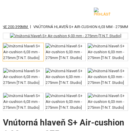
|
AVNE 200-399MM
VNÚTORNÁ HLAVEŇ S+ AIR-CUSHION 6,03 MM - 275MM
KATEGÓRIE
AIRSOFTOVÉ ZBRANE
VZDUCHOVÉ ZBRANE, PRAKY
GRANÁTOMETY, GRANÁTY
GULIČKY, PLYN
AKUMULÁTORY, NABÍJAČKY
ZÁSOBNÍKY, PLNIČKY
Vnútorná hlaveň S+ Air-cushion
OKULIARE, MASKY