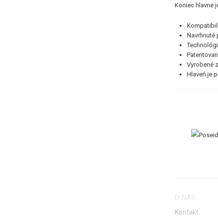
Koniec hlavne j
Kompatibil
Navrhnuté 
Technológi
Patentovan
Vyrobené z
Hlaveň je 
O NÁS
Kontakt