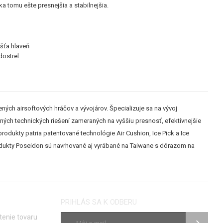
ka tomu ešte presnejšia a stabilnejšia.
úšťa hlaveň
dostrel
ých airsoftových hráčov a vývojárov. Špecializuje sa na vývoj
tných technických riešení zameraných na vyššiu presnosť, efektívnejšie
 produkty patria patentované technológie Air Cushion, Ice Pick a Ice
rodukty Poseidon sú navrhované aj vyrábané na Taiwane s dôrazom na
PRIHLÁS SA K ODBERU
tenie tovaru