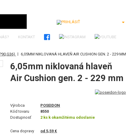
Prihlásiť
 NÁS?
KONTAKT
|
P90,G36)
6,05MM NIKLOVANÁ HLAVEŇ AIR CUSHION GEN. 2 - 229 MM
6,05mm niklovaná hlaveň
Air Cushion gen. 2 - 229 mm
Výrobca
POSEIDON
Kód tovaru
8550
Dostupnosť
2 ks k okamžitému odoslanie
Cena dopravy
od 5,59 €