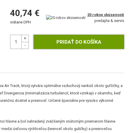
40,74 €
20 rokov skúseností
predajňa & servis
vrátane DPH
a Air Track, ktorý vytvára optimálne vzduchový vankúš okolo guľôčky, a
 Divergencia (minimalizácia turbulencií, ktoré vznikajú v okamihu, keď
nkurenčnú dostrel a presnosť. Určené špeciálne pre vysoko výkonné
onci hlavne a bol nahradený zväčšeným vnútorným priemerom hlavne.
r medzi úsťovou rýchlosťou (tesnosť okolo guličky) a presnosťou.