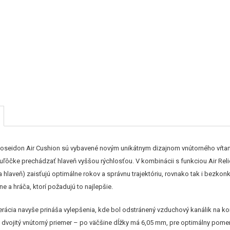
Poseidon Air Cushion sú vybavené novým unikátnym dizajnom vnútorného vŕtani
ľôčke prechádzať hlaveň vyššou rýchlosťou. V kombinácii s funkciou Air Relief
 hlaveň) zaisťujú optimálne rokov a správnu trajektóriu, rovnako tak i bezko
ne a hráča, ktorí požadujú to najlepšie.
erácia navyše prináša vylepšenia, kde bol odstránený vzduchový kanálik na k
 dvojitý vnútorný priemer – po väčšine dĺžky má 6,05 mm, pre optimálny pome