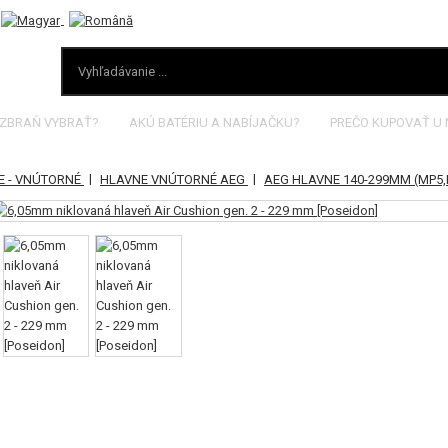
 ZBRAŇ VYBRAŤ?
AKÚ BATÉRIU A NABÍJAČKU?
PREČO KUPOVAŤ U
|
|
E - VNÚTORNÉ
HLAVNE VNÚTORNÉ AEG
AEG HLAVNE 140-299MM (MP5,