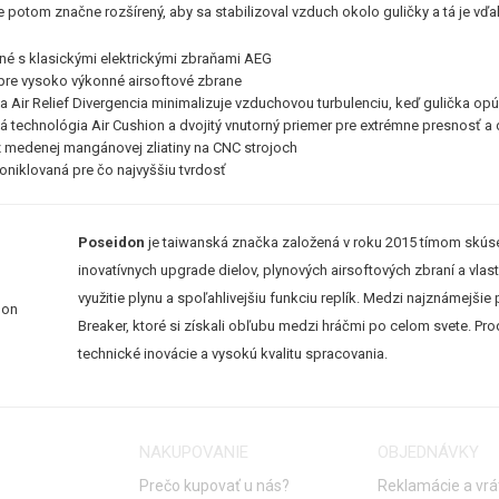
e potom značne rozšírený, aby sa stabilizoval vzduch okolo guličky a tá je vďa
né s klasickými elektrickými zbraňami AEG
pre vysoko výkonné airsoftové zbrane
a Air Relief Divergencia minimalizuje vzduchovou turbulenciu, keď gulička op
á technológia Air Cushion a dvojitý vnutorný priemer pre extrémne presnosť a 
 medenej mangánovej zliatiny na CNC strojoch
poniklovaná pre čo najvyššiu tvrdosť
Poseidon
je taiwanská značka založená v roku 2015 tímom skúsen
inovatívnych upgrade dielov, plynových airsoftových zbraní a vlas
využitie plynu a spoľahlivejšiu funkciu replík. Medzi najznámejšie
Breaker, ktoré si získali obľubu medzi hráčmi po celom svete. P
technické inovácie a vysokú kvalitu spracovania.
NAKUPOVANIE
OBJEDNÁVKY
Prečo kupovať u nás?
Reklamácie a vrá