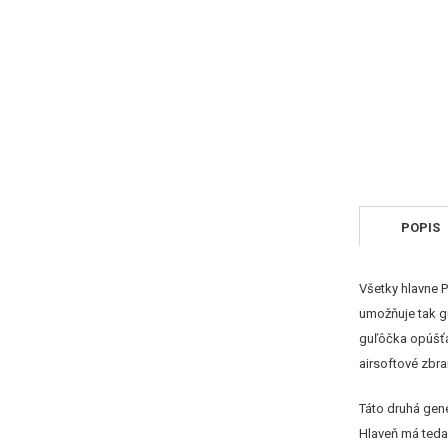
POPIS
Všetky hlavne 
umožňuje tak gu
guľôčka opúšťa
airsoftové zbra
Táto druhá gen
Hlaveň má teda