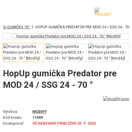
|
AEG GUMIČKY 70°
HOPUP GUMIČKA PREDATOR PRE MOD 24 / SSG 24 - 70 °
KATEGÓRIE
AIRSOFTOVÉ ZBRANE
VZDUCHOVÉ ZBRANE, PRAKY
GRANÁTOMETY, GRANÁTY
HopUp gumička Predator pre
MOD 24 / SSG 24 - 70 °
GULIČKY, PLYN
AKUMULÁTORY, NABÍJAČKY
ZÁSOBNÍKY, PLNIČKY
Výrobca
MODIFY
Kód tovaru
11549
OKULIARE, MASKY
Dostupnosť
OČAKÁVAME PRIBLIŽNE 20. 9. 2026