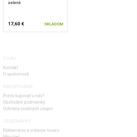
zelená
17,60 €
SKLADOM
O NÁS
Kontakt
O spoločnosti
NAKUPOVANIE
Prečo kupovať u nás?
Obchodné podmienky
Ochrana osobných údajov
OBJEDNÁVKY
Reklamácie a vrátenie tovaru
Môj účet