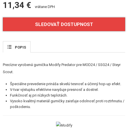
11,34 €
VÝSTROJ, UNIFORMY, PÚZDRA
vrátane DPH
MASKOVANIE, FARBY, PÁSKY
SLEDOVAŤ DOSTUPNOST
VYSIELAČKY, HEADSETY, KAMERY
DOPLNKY K ZBRANIAM, POPRUHY
POPIS
NÁHRADNÉ DIELY ZBRANÍ, UPGRADE
Precízne vyrobená gumička Modify Predator pre MOD24 / SSG24 / Steyr
SERVIS A ÚDRŽBA ZBRANÍ
Scout.
SEBAOBRANA, VÝCVIK, NOŽE
Špeciálne prevedenie prináša skvelú tesnosť a účinný hop-up efekt.
V-tvar výstupku efektívne navyšuje presnosť a dostrel.
TERČE, STRELNICE
Funkčnosť aj pri nízkych teplotách.
Vysoko kvalitný materiál gumičky zaisťuje odolnosť proti roztrhnutiu /
OUTDOOR A BUSHCRAFT
poškodeniu.
JEDLO