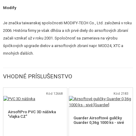
STAVEBNICE, MODELY
Modify
REKLAMNÉ PREDMETY
Je značka taiwanskej spoločnosti MODIFY-TECH Co., Ltd. založená v roku
2006. História firmy je však dlhšia a ich prvé diely do airsoftových zbraní
POŠKODENÝ, POUŽITÝ TOVAR
začali vznikať už v roku 2001. Spoločnosť sa zameriava na výrobu
špičkových upgrade dielov a airsoftových zbraní napr. MOD24, XTC a
NOVÝ TOVAR
mnohých ďalších.
ZĽAVY, AKCIE
VHODNÉ PRÍSLUŠENSTVO
KONTAKT
Kód 12668
Kód 2183
AirsoftPro PVC 3D nášivka
"vlajka CZ"
Guarder Airsoftové guličky
Guarder 0,36g 1000 ks - sivé