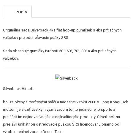
STAVEBNICE, MODELY
POPIS
REKLAMNÉ PREDMETY
Originálna sada Silverback 4ks flat hop-up gumičiek s 4ks prítlačných
POŠKODENÝ, POUŽITÝ TOVAR
valčekov pre odstreĺovacie pušky SRS.
NOVÝ TOVAR
Sada obsahuje gumičky tvrdosti 50°, 60°, 70°, 80° a 4ks prítlačných
valčekov.
ZĽAVY, AKCIE
KONTAKT
Silverback Airsoft
bol založený airsoftovými hráči a nadšenci v roku 2008 v Hong Kongu. Ich
mottom je slúžiť všetkým vyznávačom tohto jedinečného športu a
prinášať im najinovatívnejšie a najkvalitnejšie produkty. Silverback sa
preslávil unikátnou ostreľovacie puškou SRS licencovanú priamo od
výrobcu reálnej zbrane Desert Tech.