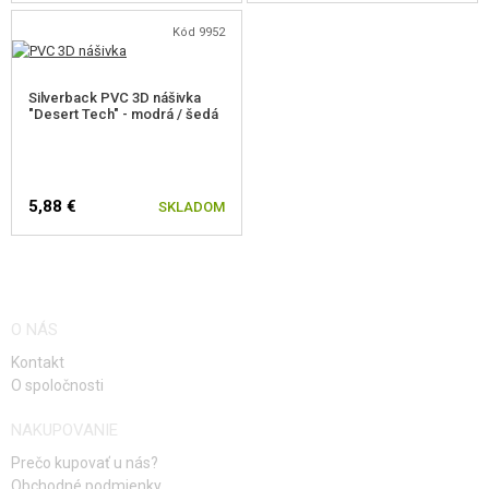
Kód 9952
Silverback PVC 3D nášivka
"Desert Tech" - modrá / šedá
5,88 €
SKLADOM
O NÁS
Kontakt
O spoločnosti
NAKUPOVANIE
Prečo kupovať u nás?
Obchodné podmienky