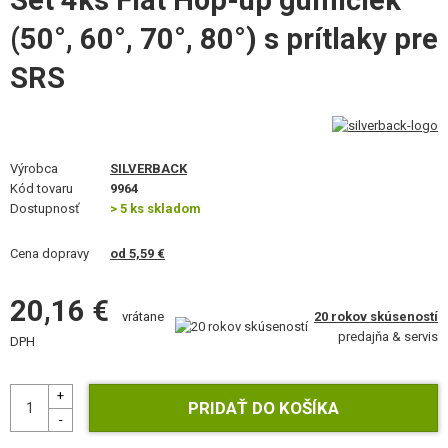
Set 4ks Flat Hop-up gumičiek
VÝSTROJ, UNIFORMY, PÚZDRA
(50°, 60°, 70°, 80°) s prítlaky pre
MASKOVANIE, FARBY, PÁSKY
SRS
VYSIELAČKY, HEADSETY, KAMERY
DOPLNKY K ZBRANIAM, POPRUHY
Výrobca
SILVERBACK
Kód tovaru
9964
NÁHRADNÉ DIELY ZBRANÍ, UPGRADE
Dostupnosť
> 5 ks skladom
SERVIS A ÚDRŽBA ZBRANÍ
Cena dopravy
od 5,59 €
SEBAOBRANA, VÝCVIK, NOŽE
20,16 €
20 rokov skúseností
vrátane
TERČE, STRELNICE
predajňa & servis
DPH
OUTDOOR A BUSHCRAFT
JEDLO