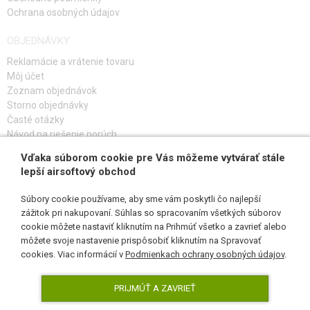
Ochrana osobných údajov
OBJEDNÁVKY
Reklamácie a vrátenie tovaru
Môj účet
Zoznam objednávok
Storno objednávky
Časté otázky
Návod na riešenie porúch
Vďaka súborom cookie pre Vás môžeme vytvárať stále
PRIHLÁS SA K ODBERU
lepší airsoftový obchod
Súbory cookie používame, aby sme vám poskytli čo najlepší
zážitok pri nakupovaní. Súhlas so spracovaním všetkých súborov
cookie môžete nastaviť kliknutím na Prihmúť všetko a zavrieť alebo
SLEDUJ NÁS
môžete svoje nastavenie prispôsobiť kliknutím na Spravovať
cookies. Viac informácií v
Podmienkach ochrany osobných údajov
.
PRIJMÚŤ A ZAVRIEŤ