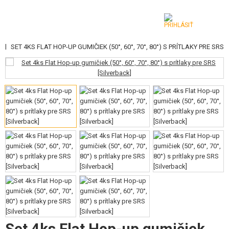
|
I
SET 4KS FLAT HOP-UP GUMIČIEK (50°, 60°, 70°, 80°) S PRÍTLAKY PRE SRS
KATEGÓRIE
AIRSOFTOVÉ ZBRANE
VZDUCHOVÉ ZBRANE, PRAKY
GRANÁTOMETY, GRANÁTY
GULIČKY, PLYN
AKUMULÁTORY, NABÍJAČKY
ZÁSOBNÍKY, PLNIČKY
OKULIARE, MASKY