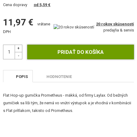
VÝSTROJ, UNIFORMY, PÚZDRA
Cena dopravy
od 5,59 €
MASKOVANIE, FARBY, PÁSKY
11,97 €
20 rokov skúseností
vrátane
predajňa & servis
VYSIELAČKY, HEADSETY, KAMERY
DPH
DOPLNKY K ZBRANIAM, POPRUHY
NÁHRADNÉ DIELY ZBRANÍ, UPGRADE
SERVIS A ÚDRŽBA ZBRANÍ
POPIS
HODNOTENIE
SEBAOBRANA, VÝCVIK, NOŽE
Flat Hop-up gumička Prometheus - mäkká, od firmy Laylax. Od bežných
TERČE, STRELNICE
gumičiek sa líši tým, že nemá vo vnútri výstupok a je vhodná v kombinácii
s Flat prítlakom, takisto od Prometheus.
OUTDOOR A BUSHCRAFT
JEDLO