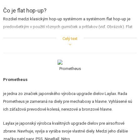
STAVEBNICE, MODELY
Čo je flat hop-up?
REKLAMNÉ PREDMETY
Rozdiel medzi klasickým hop-up systémom a systémom flat hop-up je
predovšetkým v použití rôznych gumičiek a prítlakov (viď. Obrázok). Flat
POŠKODENÝ, POUŽITÝ TOVAR
systém používa gumičku bez vnútorných výstupkov a zároveň sa
Celý text
kombinuje s prítlačným valčekom, ktorý je dlhší ako klasické prítlaky.
NOVÝ TOVAR
Vďaka tomu dostane gulička pri priechode väčšia spätnú rotáciu ako u
klasického systému. Týmto efektom dosiahneme väčšieho dostrelu a
ZĽAVY, AKCIE
presnosti. Pre správne fungovanie flat systému je potrebné používať
ťažšie guličky než je bežné (rotácia guličky je vyššia ako u štandardného
Prometheus
KONTAKT
hop-up).
je jedna zo značiek japonského výrobca upgrade dielov Laylax. Rada
Prometheus je zameraná na diely pre mechaboxy a hlavne. Vyhlásené sú
ich záťažová prevodové kolesá, nerezové a bronzové hlavne.
Laylax je japonský výrobca kvalitných upgrade dielov pre airsoftové
zbrane. Navrhuje, vyvíja a vyrába svoje vlastné diely. Medzi jeho ďalšie
značky patrí napr. PSS, NineBall, Nitro.