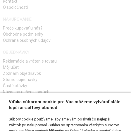
Kontakt
O spoločnosti
NAKUPOVANIE
Prečo kupovať u nás?
Obchodné podmienky
Ochrana osobných údajov
OBJEDNÁVKY
Reklamácie a vrátenie tovaru
Môj účet
Zoznam objednávok
Storno objednávky
Časté otázky
Návod na riešenie porúch
Vďaka súborom cookie pre Vás môžeme vytvárať stále
PRIHLÁS SA K ODBERU
lepší airsoftový obchod
Súbory cookie používame, aby sme vám poskytli čo najlepší
zážitok pri nakupovaní. Súhlas so spracovaním všetkých súborov
cookie môžete nastaviť kliknutím na Prihmúť všetko a zavrieť alebo