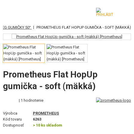
|
AEG GUMIČKY 50°
PROMETHEUS FLAT HOPUP GUMIČKA - SOFT (MÄKKÁ)
KATEGÓRIE
AIRSOFTOVÉ ZBRANE
VZDUCHOVÉ ZBRANE, PRAKY
GRANÁTOMETY, GRANÁTY
Prometheus Flat HopUp
gumička - soft (mäkká)
GULIČKY, PLYN
AKUMULÁTORY, NABÍJAČKY
| 1 hodnotenie
ZÁSOBNÍKY, PLNIČKY
Výrobca
PROMETHEUS
Kód tovaru
6263
OKULIARE, MASKY
Dostupnosť
> 10 ks skladom