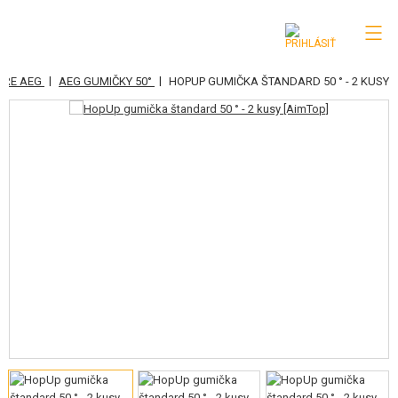
|
|
PRE AEG
AEG GUMIČKY 50°
HOPUP GUMIČKA ŠTANDARD 50 ° - 2 KUSY
KATEGÓRIE
AIRSOFTOVÉ ZBRANE
VZDUCHOVÉ ZBRANE, PRAKY
GRANÁTOMETY, GRANÁTY
GULIČKY, PLYN
AKUMULÁTORY, NABÍJAČKY
ZÁSOBNÍKY, PLNIČKY
OKULIARE, MASKY