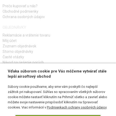
Prečo kupovať u nás?
Obchodné podmienky
Ochrana osobných údajov
OBJEDNÁVKY
Reklamácie a vrátenie tovaru
Môj účet
Zoznam objednávok
Storno objednávky
Časté otázky
Návod na riešenie porúch
Vďaka súborom cookie pre Vás môžeme vytvárať stále
PRIHLÁS SA K ODBERU
lepší airsoftový obchod
Súbory cookie používame, aby sme vám poskytli čo najlepší
zážitok pri nakupovaní. Súhlas so spracovaním všetkých súborov
cookie môžete nastaviť kliknutím na Prihmúť všetko a zavrieť alebo
SLEDUJ NÁS
môžete svoje nastavenie prispôsobiť kliknutím na Spravovať
cookies. Viac informácií v
Podmienkach ochrany osobných údajov
.