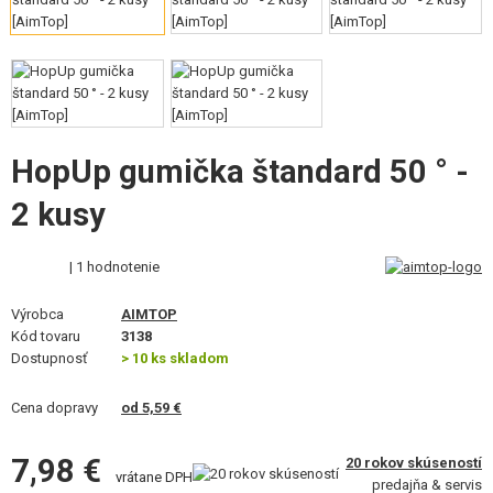
VÝSTROJ, UNIFORMY, PÚZDRA
MASKOVANIE, FARBY, PÁSKY
VYSIELAČKY, HEADSETY, KAMERY
DOPLNKY K ZBRANIAM, POPRUHY
HopUp gumička štandard 50 ° -
2 kusy
NÁHRADNÉ DIELY ZBRANÍ, UPGRADE
SERVIS A ÚDRŽBA ZBRANÍ
| 1 hodnotenie
SEBAOBRANA, VÝCVIK, NOŽE
Výrobca
AIMTOP
Kód tovaru
3138
Dostupnosť
TERČE, STRELNICE
> 10 ks skladom
Cena dopravy
OUTDOOR A BUSHCRAFT
od 5,59 €
JEDLO
7,98 €
20 rokov skúseností
vrátane DPH
predajňa & servis