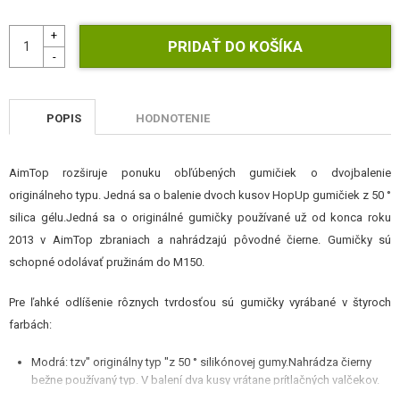
STAVEBNICE, MODELY
REKLAMNÉ PREDMETY
POŠKODENÝ, POUŽITÝ TOVAR
POPIS
HODNOTENIE
NOVÝ TOVAR
AimTop rozširuje ponuku obľúbených gumičiek o dvojbalenie
ZĽAVY, AKCIE
originálneho typu. Jedná sa o balenie dvoch kusov HopUp gumičiek z 50 °
silica gélu.Jedná sa o originálné gumičky používané už od konca roku
KONTAKT
2013 v AimTop zbraniach a nahrádzajú pôvodné čierne. Gumičky sú
schopné odolávať pružinám do M150.
Pre ľahké odlíšenie rôznych tvrdosťou sú gumičky vyrábané v štyroch
farbách:
Modrá: tzv" originálny typ "z 50 ° silikónovej gumy.Nahrádza čierny
bežne používaný typ. V balení dva kusy vrátane prítlačných valčekov.
Zelená: vyrobené z 65 ° silikónovej gumy. Vhodné pre zbrane s