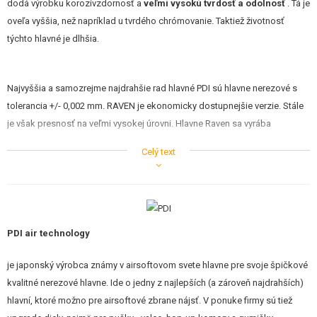
dodá výrobku korozivzdornosť a
veľmi vysokú tvrdosť a odolnosť
. Tá je
STAVEBNICE, MODELY
oveľa vyššia, než napríklad u tvrdého chrómovanie. Taktiež životnosť
týchto hlavné je dlhšia.
REKLAMNÉ PREDMETY
POŠKODENÝ, POUŽITÝ TOVAR
Najvyššia a samozrejme najdrahšie rad hlavné PDI sú hlavne nerezové s
tolerancia +/- 0,002 mm. RAVEN je ekonomicky dostupnejšie verzie. Stále
NOVÝ TOVAR
je však presnosť na veľmi vysokej úrovni. Hlavne Raven sa vyrába
rovnakým technologickým spôsobom ako hlavne nerezové a to je
ZĽAVY, AKCIE
Celý text
technológia studeného kovanie, ktorá sa používa aj na výrobu hlavnej
reálnych zbraní. Tolerancia z výroby je úctyhodných +/- 0,007 mm.
KONTAKT
Hlaveň je použiteľná na všetky štandardné elektrické zbrane s bežnou
PDI air technology
HopUp gumičkou. Odporúčame elektrické zbrane s väčším obsahom
valca, ako je SR25M, PSG1, alebo SVD. Možno ich použiť aj na pušky, ale
je japonský výrobca známy v airsoftovom svete hlavne pre svoje špičkové
iba v kombinácii s komorou, ktorá umožňuje použitie hlavne elektrických
kvalitné nerezové hlavne. Ide o jedny z najlepších (a zároveň najdrahších)
zbraní. V prípade otázok kontaktuje nášho technika.
hlavní, ktoré možno pre airsoftové zbrane nájsť. V ponuke firmy sú tiež