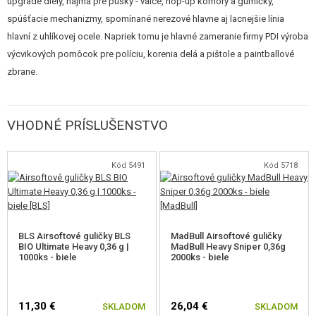
upgrade diely, najmä pre pušky - valce, hop-up komory a gumičky,
spúšťacie mechanizmy, spomínané nerezové hlavne aj lacnejšie línia
Parametre:
hlavní z uhlíkovej ocele. Napriek tomu je hlavné zameranie firmy PDI výroba
výcvikových pomôcok pre políciu, korenia delá a pištole a paintballové
zbrane.
Dĺžka: 595mm (dĺžka je vhodná napríklad pre manuálne pušku SVD,
alebo aj pre elektrické zbrane, kde hlaveň povedie až do tlmiča.)
VHODNÉ PRÍSLUŠENSTVO
Vnútorný priemer: 6,01mm
Vonkajší priemer: 8,55mm
Tolerancia: ± 0.007mm
Vhodná gumička: klasická pre elektrické airsoftové zbrane.
Kód 5491
Kód 5718
PDI Co., Ltd je japonská spoločnosť založená roku 1991. Je jedným z
najstarších výrobcov náhradných dielov pre airsoftové zbrane. Známa
BLS Airsoftové guličky BLS
MadBull Airsoftové guličky
svojou špičkovou kvalitou a radom inovatívnych riešení.
BIO Ultimate Heavy 0,36 g |
MadBull Heavy Sniper 0,36g
1000ks - biele
2000ks - biele
Upozornenie: Vzhľadom k technológii výroby sa vnútri hlavne nachádza
11,30 €
26,04 €
SKLADOM
SKLADOM
drobné stopy po nástroji. Nejedná sa o vadu a podľa výrobcu PDI nemajú