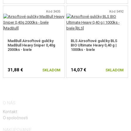
vplyv na presnosť streľby. Pozri
www.x-fire.org/etop/01+.html
Kód 3435
Kód 5492
MadBull Airsoftové guličky
BLS Airsoftové guličky BLS
MadBull Heavy Sniper 0,40g
BIO Ultimate Heavy 0,40 g |
2000ks - biele
1000ks - biele
31,88 €
14,07 €
SKLADOM
SKLADOM
O NÁS
Kontakt
O spoločnosti
NAKUPOVANIE