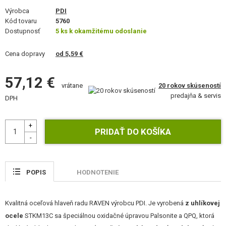
VÝSTROJ, UNIFORMY, PÚZDRA
Výrobca
PDI
Kód tovaru
5760
MASKOVANIE, FARBY, PÁSKY
Dostupnosť
5 ks k okamžitému odoslanie
VYSIELAČKY, HEADSETY, KAMERY
Cena dopravy
od 5,59 €
DOPLNKY K ZBRANIAM, POPRUHY
57,12 €
20 rokov skúseností
vrátane
predajňa & servis
NÁHRADNÉ DIELY ZBRANÍ, UPGRADE
DPH
SERVIS A ÚDRŽBA ZBRANÍ
SEBAOBRANA, VÝCVIK, NOŽE
TERČE, STRELNICE
POPIS
HODNOTENIE
OUTDOOR A BUSHCRAFT
Kvalitná oceľová hlaveň radu RAVEN výrobcu PDI. Je vyrobená
z uhlíkovej
JEDLO
ocele
STKM13C sa špeciálnou oxidačné úpravou Palsonite a QPQ, ktorá