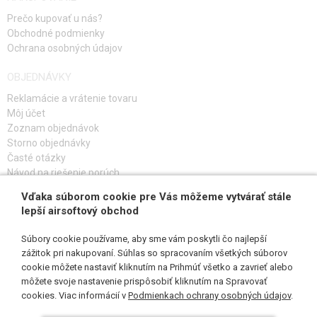
Prečo kupovať u nás?
Obchodné podmienky
Ochrana osobných údajov
OBJEDNÁVKY
Reklamácie a vrátenie tovaru
Môj účet
Zoznam objednávok
Storno objednávky
Časté otázky
Návod na riešenie porúch
Vďaka súborom cookie pre Vás môžeme vytvárať stále
PRIHLÁS SA K ODBERU
lepší airsoftový obchod
Súbory cookie používame, aby sme vám poskytli čo najlepší
zážitok pri nakupovaní. Súhlas so spracovaním všetkých súborov
cookie môžete nastaviť kliknutím na Prihmúť všetko a zavrieť alebo
SLEDUJ NÁS
môžete svoje nastavenie prispôsobiť kliknutím na Spravovať
cookies. Viac informácií v
Podmienkach ochrany osobných údajov
.