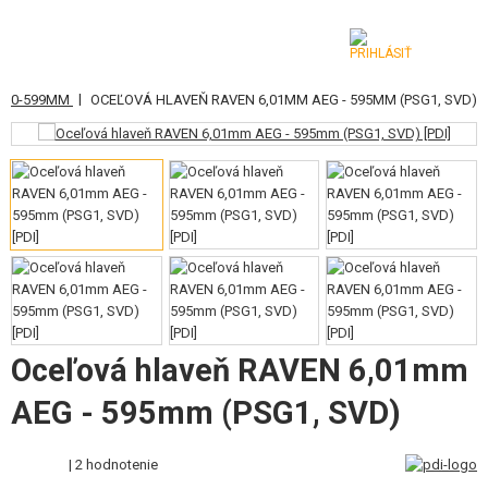
|
500-599MM
OCEĽOVÁ HLAVEŇ RAVEN 6,01MM AEG - 595MM (PSG1, SVD)
KATEGÓRIE
AIRSOFTOVÉ ZBRANE
VZDUCHOVÉ ZBRANE, PRAKY
GRANÁTOMETY, GRANÁTY
GULIČKY, PLYN
AKUMULÁTORY, NABÍJAČKY
Oceľová hlaveň RAVEN 6,01mm
ZÁSOBNÍKY, PLNIČKY
AEG - 595mm (PSG1, SVD)
OKULIARE, MASKY
| 2 hodnotenie