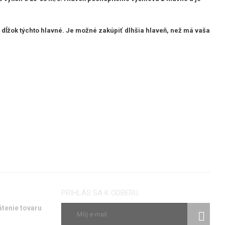
dĺžok týchto hlavné. Je možné zakúpiť dlhšia hlaveň, než má vaša
PRIHLÁS SA K ODBERU
átenie tovaru