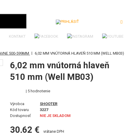
Prihlásiť
KONTAKT
|
AVNE 500-599MM
6,02 MM VNÚTORNÁ HLAVEŇ 510 MM (WELL MB03)
6,02 mm vnútorná hlaveň
510 mm (Well MB03)
| 5 hodnotenie
Výrobca
SHOOTER
Kód tovaru
3227
Dostupnosť
NIE JE SKLADOM
30,62 €
vrátane DPH