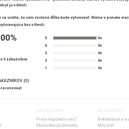
kryť ju v tlmiči.
sa uistite, že vám zvolená dĺžka bude vyhovovať. Máme v ponuke viac 
vyčnievajúce kus v tlmiči.
100%
5
5x
4
0x
3
0x
lo
5 zákazníkov
2
0x
1
0x
ÁKAZNÍKOV (0)
nerecenzoval
NAKUPOVANIE
OBJEDNÁVKY
Prečo kupovať u nás?
Reklamácie a vr
i
Obchodné podmienky
Môj účet