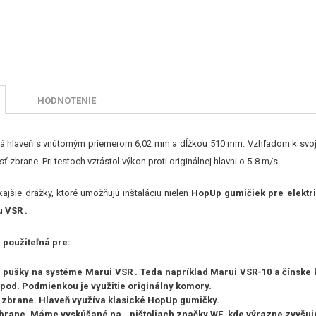
HODNOTENIE
á hlaveň s vnútorným priemerom 6,02 mm a dĺžkou 510 mm. Vzhľadom k svojej 
ť zbrane. Pri testoch vzrástol výkon proti originálnej hlavni o 5-8 m/s.
ajšie drážky, ktoré umožňujú inštaláciu nielen
HopUp gumičiek pre elektri
u VSR
.
 použiteľná pre:
 pušky na systéme Marui VSR
. Teda napríklad Marui VSR-10 a čínske 
a pod. Podmienkou je využitie originálny komory.
é zbrane.
Hlaveň využíva klasické HopUp gumičky.
zbrane.
Máme vyskúšané na pištoliach značky WE, kde výrazne zvyšuje 