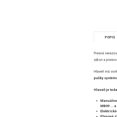
POPIS
Presná nerezov
výkon a presnos
Hlaveň má vonk
pušky systém
Hlaveň je teda
Manuálne
MB09 ... 
Elektrick
Plynové 