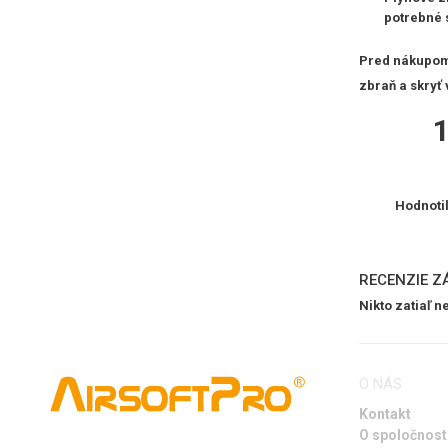
potrebné s
Pred nákupom 
zbraň a skryť 
Hodnoti
RECENZIE Z
Nikto zatiaľ 
O NÁS
Kontakt
O spoločnost