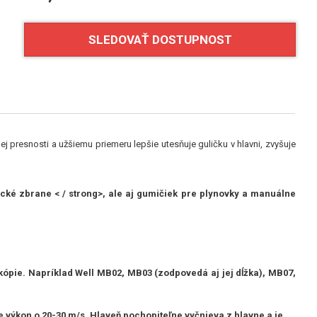
SLEDOVAŤ DOSTUPNOST
presnosti a užšiemu priemeru lepšie utesňuje guličku v hlavni, zvyšuje
cké zbrane < / strong>, ale aj gumičiek
pre plynovky
a
manuálne
kópie. Napríklad Well MB02, MB03 (zodpovedá aj jej dĺžka), MB07,
výkon o 20-30 m/s. Hlaveň pochopiteľne vyčnieva z hlavne a je