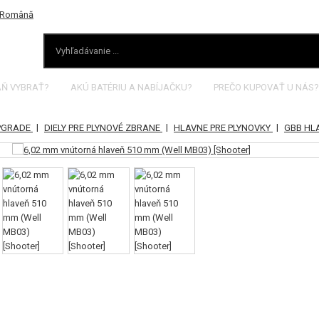
AŇ VYBRAŤ?
AKÚ BATÉRIU A NABÍJAČKU?
PREČO KUPOVAŤ U NÁS?
|
|
|
UPGRADE
DIELY PRE PLYNOVÉ ZBRANE
HLAVNE PRE PLYNOVKY
GBB HL